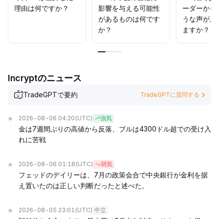
理由は何ですか？
影響を与える可能性
ーダーから
があるものは何です
うな声が上
か？
ますか？
Incryptのニュース
TradeGPTで要約
TradeGPTに質問する
2026-08-06 04:20
(UTC)
強気
金は7週間ぶりの高値から反落、ブルは4300ドル超での受け入
れに苦戦
2026-08-06 01:18
(UTC)
弱気
フェッドのデイリーは、7月の政策会合で中央銀行が金利を据
え置いたのは正しい判断だったと述べた。
2026-08-05 23:01
(UTC)
中立