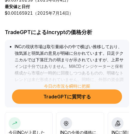
最安値と日付
$0.00165921（2025年7月14日）
TradeGPTによるIncryptの価格分析
INCの現状市場は取引量縮小の中で横ばい推移しており、
強気派と弱気派の意見が明確に分かれています。日足テク
ニカルでは下落圧力の弱まりが示されていますが、上昇サ
インは十分ではありません。MACDインジケーターと保有
構成から市場が一時的に回復しつつあるものの、明確なト
レンドは未だ形成されていません。同時に、外部の資金調
達ルートが塞がれ、業界内で資金回避の動きが強まり、短
今日の市況を瞬時に把握
期的な流動性プレッシャーが増しています。これらがINC
TradeGPTに質問する
価格に下落圧力をもたらす可能性があり、防衛的なポジシ
ョンを維持し、高値追いリスクの厳格な管理を推奨しま
す。5
.
20〜5
.
80米ドル区間の取引量・建玉変化を注視し、市場調整後の
中長期的な投資チャンスを狙うべきです。
.
今日INCが上昇した
INCの今後の価格に
INCに関し