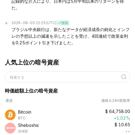
記録的な介入により、日本円は5月中旬以来のリターンを得
た。
2026-08-05 22:25
(UTC)
強気
ブラジル中央銀行は、新たなデータが経済成長の鈍化とインフ
レの予想以上の減速を示したことを受け、4回連続で政策金利
を0.25ポイント引き下げました。
人気上位の暗号資産
検索する
時価総額上位の暗号資産
通貨
価格＆24H変動率
$
64,758.00
Bitcoin
+1.02%
BTC
$
10.65
Sheboshis
--
SHEB