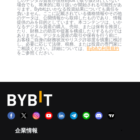
しのデジタル資産が現在Bybitで取り扱われていない
場合でも、将来的に取り扱いが開始される可能性があ
ります。Bybitはいかなる投資結果についても責任を
負いません。ここに記載されている価格情報やその他
のデータは、公開情報から取得したものであり、情報
提供のみを目的としています。本コンテンツは、いか
なるデジタル資産の購入、売却、または保有を推奨し
たり、財務上の助言や提案を構成したりするものでは
ありません。デジタル資産の取引や保有を行う前に、
お客様ご自身の財務状況やリスク許容度を慎重に検討
し、必要に応じて法律、税務、または投資の専門家に
ご相談ください。詳細については、
Bybitの利用規約
をご参照ください。
企業情報