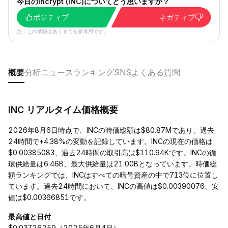
今日のIncrypt (INC)についてどう思いますか？
ポジティブ
ネガティブ
注：この情報はあくまでも参考用です。
概要
分析
ニュース
ランキング
SNS
よくある質問
INC リアルタイム価格概要
2026年8月6日時点で、INCの時価総額は$80.87Mであり、過去
24時間で+4.38%の変動を記録しています。INCの現在の価格は
$0.00385083、過去24時間の取引高は$110.94Kです。INCの循
環供給量は6.46B、最大供給量は21.00Bとなっています。時価総
額ランキングでは、INCはすべての暗号資産の中で713位に位置し
ています。過去24時間において、INCの高値は$0.00390076、安
値は$0.00366851です。
最高値と日付
$0.03726259（2025年6月4日）