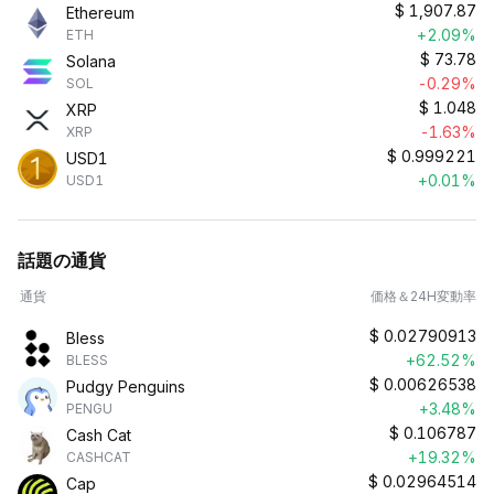
$
1,907.87
Ethereum
+2.09%
ETH
$
73.78
Solana
-0.29%
SOL
$
1.048
XRP
-1.63%
XRP
$
0.999221
USD1
+0.01%
USD1
話題の通貨
通貨
価格＆24H変動率
$
0.02790913
Bless
+62.52%
BLESS
$
0.00626538
Pudgy Penguins
+3.48%
PENGU
$
0.106787
Cash Cat
+19.32%
CASHCAT
$
0.02964514
Cap