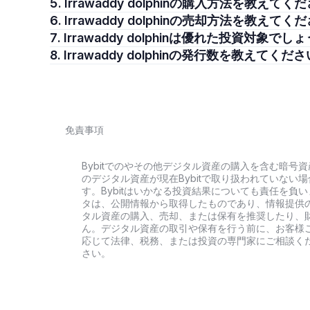
5. Irrawaddy dolphinの購入方法を教えて
6. Irrawaddy dolphinの売却方法を教えて
7. Irrawaddy dolphinは優れた投資対象で
8. Irrawaddy dolphinの発行数を教えてくだ
免責事項
Bybitでのやその他デジタル資産の購入を含む暗
のデジタル資産が現在Bybitで取り扱われていな
す。Bybitはいかなる投資結果についても責任を
タは、公開情報から取得したものであり、情報提供
タル資産の購入、売却、または保有を推奨したり、
ん。デジタル資産の取引や保有を行う前に、お客様
応じて法律、税務、または投資の専門家にご相談くだ
さい。