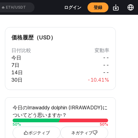
登録
ログイン
🔥
ETH/USDT
価格履歴（USD）
日付比較
変動率
今日
--
7日
--
14日
--
30日
-10.41%
今日のIrrawaddy dolphin (IRRAWADDY)に
ついてどう思いますか？
50
%
50
%
ポジティブ
ネガティブ