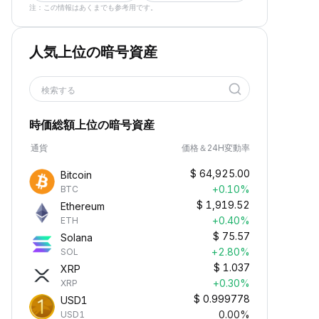
注：この情報はあくまでも参考用です。
人気上位の暗号資産
検索する
時価総額上位の暗号資産
通貨
価格＆24H変動率
$
64,925.00
Bitcoin
+0.10%
BTC
$
1,919.52
Ethereum
+0.40%
ETH
$
75.57
Solana
+2.80%
SOL
$
1.037
XRP
+0.30%
XRP
$
0.999778
USD1
0.00%
USD1