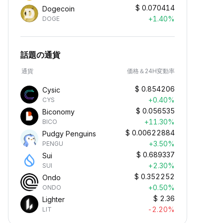
$
0.070414
Dogecoin
+1.40%
DOGE
話題の通貨
通貨
価格＆24H変動率
$
0.854206
Cysic
+0.40%
CYS
$
0.056535
Biconomy
+11.30%
BICO
$
0.00622884
Pudgy Penguins
+3.50%
PENGU
$
0.689337
Sui
+2.30%
SUI
$
0.352252
Ondo
+0.50%
ONDO
$
2.36
Lighter
-2.20%
LIT