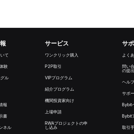
報
サービス
サポ
ついて
ワンクリック購入
よく
を体験
P2P取引
問い
の提
式グル
VIPプログラム
ヘル
紹介プログラム
サポ
機関投資家向け
情報
Byb
上場申請
示書
Byb
RWAプロジェクトの申
ンネル
し込み
取引