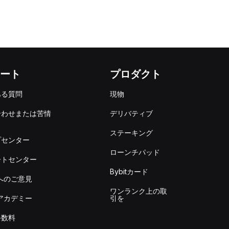
ート
プロダクト
ある質問
現物
合わせまたは苦情
デリバティブ
出
ステーキング
プセンター
ローンチパッド
ートセンター
Bybitカード
itへのご意見
ワンランク上の取
itアカデミー
引を
手数料