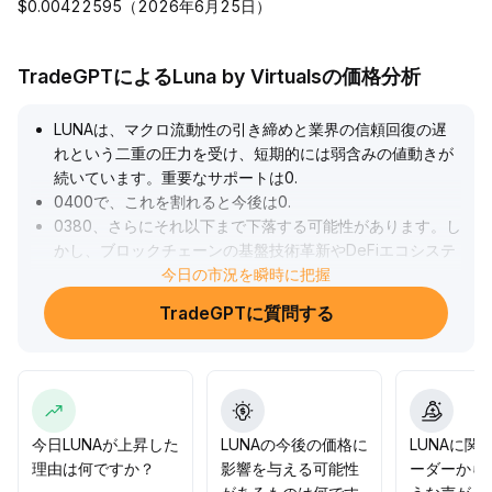
$0.00422595（2026年6月25日）
TradeGPTによるLuna by Virtualsの価格分析
LUNAは、マクロ流動性の引き締めと業界の信頼回復の遅
れという二重の圧力を受け、短期的には弱含みの値動きが
続いています。重要なサポートは0
.
0400で、これを割れると今後は0
.
0380、さらにそれ以下まで下落する可能性があります。し
かし、ブロックチェーンの基盤技術革新やDeFiエコシステ
ムの最適化は、中長期的な価値再評価の支えとなります。
今日の市況を瞬時に把握
取引のアドバイス：短期では厳格なストップロスを維持
TradeGPTに質問する
し、0
.
0400の攻防に注目。中長期では業界の技術革新の進捗や
プロジェクトのガバナンスの透明度向上を見極め、段階的
な押し目買いを検討。
.
今日LUNAが上昇した
LUNAの今後の価格に
LUNAに関
理由は何ですか？
影響を与える可能性
ーダーから