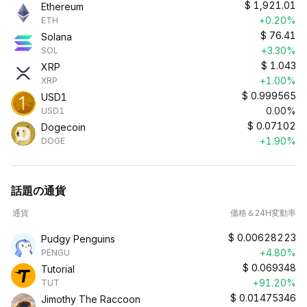
$
1,921.01
Ethereum
+0.20%
ETH
$
76.41
Solana
+3.30%
SOL
$
1.043
XRP
+1.00%
XRP
$
0.999565
USD1
0.00%
USD1
$
0.07102
Dogecoin
+1.90%
DOGE
話題の通貨
通貨
価格＆24H変動率
$
0.00628223
Pudgy Penguins
+4.80%
PENGU
$
0.069348
Tutorial
+91.20%
TUT
$
0.01475346
Jimothy The Raccoon