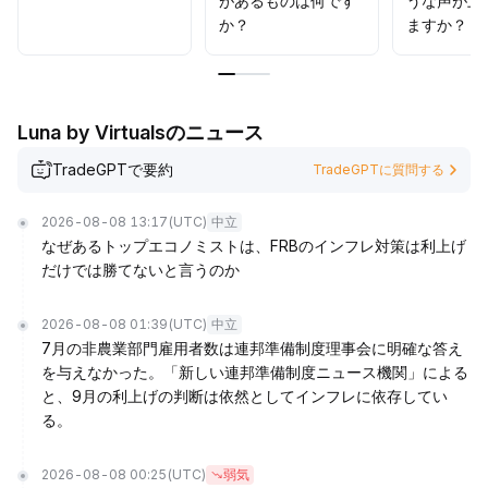
があるものは何です
うな声が上
か？
ますか？
Luna by Virtualsのニュース
TradeGPTで要約
TradeGPTに質問する
2026-08-08 13:17
(UTC)
中立
なぜあるトップエコノミストは、FRBのインフレ対策は利上げ
だけでは勝てないと言うのか
2026-08-08 01:39
(UTC)
中立
7月の非農業部門雇用者数は連邦準備制度理事会に明確な答え
を与えなかった。「新しい連邦準備制度ニュース機関」による
と、9月の利上げの判断は依然としてインフレに依存してい
る。
2026-08-08 00:25
(UTC)
弱気