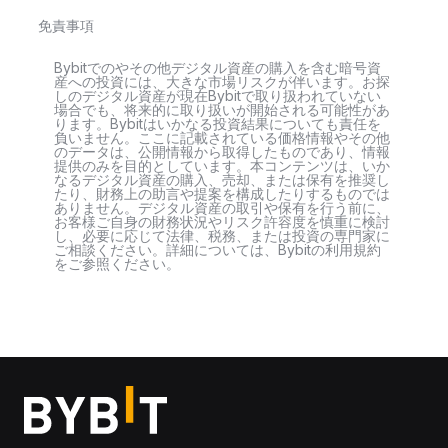
免責事項
Bybitでのやその他デジタル資産の購入を含む暗号資
産への投資には、大きな市場リスクが伴います。お探
しのデジタル資産が現在Bybitで取り扱われていない
場合でも、将来的に取り扱いが開始される可能性があ
ります。Bybitはいかなる投資結果についても責任を
負いません。ここに記載されている価格情報やその他
のデータは、公開情報から取得したものであり、情報
提供のみを目的としています。本コンテンツは、いか
なるデジタル資産の購入、売却、または保有を推奨し
たり、財務上の助言や提案を構成したりするものでは
ありません。デジタル資産の取引や保有を行う前に、
お客様ご自身の財務状況やリスク許容度を慎重に検討
し、必要に応じて法律、税務、または投資の専門家に
ご相談ください。詳細については、Bybitの利用規約
をご参照ください。