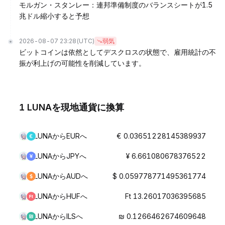
モルガン・スタンレー：連邦準備制度のバランスシートが1.5
兆ドル縮小すると予想
2026-08-07 23:28
(UTC)
弱気
ビットコインは依然としてデスクロスの状態で、雇用統計の不
振が利上げの可能性を削減しています。
1 LUNAを現地通貨に換算
LUNAからEURへ
€ 0.03651228145389937
LUNAからJPYへ
¥ 6.661080678376522
LUNAからAUDへ
$ 0.059778771495361774
LUNAからHUFへ
Ft 13.26017036395685
LUNAからILSへ
₪ 0.1266462674609648