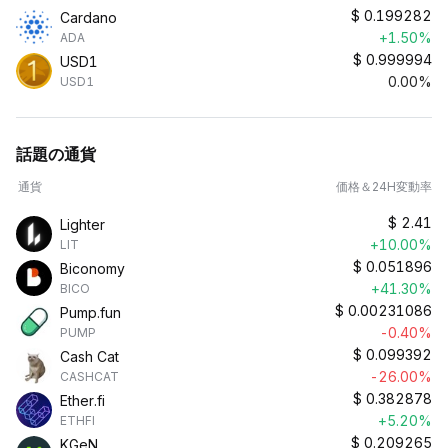
$
0.199282
Cardano
+1.50%
ADA
$
0.999994
USD1
0.00%
USD1
話題の通貨
通貨
価格＆24H変動率
$
2.41
Lighter
+10.00%
LIT
$
0.051896
Biconomy
+41.30%
BICO
$
0.00231086
Pump.fun
-0.40%
PUMP
$
0.099392
Cash Cat
-26.00%
CASHCAT
$
0.382878
Ether.fi
+5.20%
ETHFI
$
0.209265
KGeN