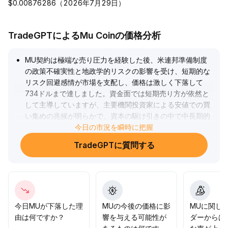
$0.00876286（2026年7月29日）
TradeGPTによるMu Coinの価格分析
MU契約は極端な売り圧力を経験した後、米連邦準備制度
の政策不確実性と地政学的リスクの影響を受け、短期的な
リスク回避感情が市場を支配し、価格は激しく下落して
734ドルまで達しました。資金面では短期売り方が依然と
して主導していますが、主要機関投資家による安値での買
い集めの兆候が明らかで、資本の駆け引きの中で中長期的
な投資価値が現れ始めています。テクニカルの動きも回復
今日の市況を瞬時に把握
し、MUは再び800～900ドルのレンジでの変動に戻り、反
TradeGPTに質問する
発の取引量が持続すれば900～920ドルの抵抗に再挑戦す
る可能性があります。逆に、マクロ環境の妨害があれば
830ドルのサポートにも注目してください。短期的にはレ
ンジ内での高売り・安買いの機会に注目し、中期では安定
して取引量が増加した後のトレンド確定を待ち、リスクへ
の対応を厳格に管理することを推奨します。
.
今日MUが下落した理
MUの今後の価格に影
MUに関し
由は何ですか？
響を与える可能性が
ダーからは