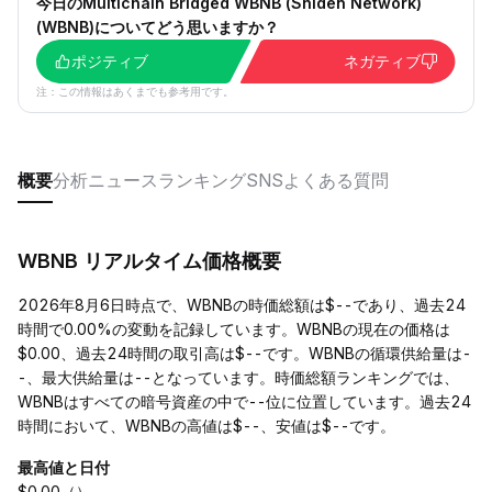
今日のMultichain Bridged WBNB (Shiden Network)
(WBNB)についてどう思いますか？
ポジティブ
ネガティブ
注：この情報はあくまでも参考用です。
概要
分析
ニュース
ランキング
SNS
よくある質問
WBNB リアルタイム価格概要
2026年8月6日時点で、WBNBの時価総額は$--であり、過去24
時間で0.00%の変動を記録しています。WBNBの現在の価格は
$0.00、過去24時間の取引高は$--です。WBNBの循環供給量は-
-、最大供給量は--となっています。時価総額ランキングでは、
WBNBはすべての暗号資産の中で--位に位置しています。過去24
時間において、WBNBの高値は$--、安値は$--です。
最高値と日付
$0.00（）