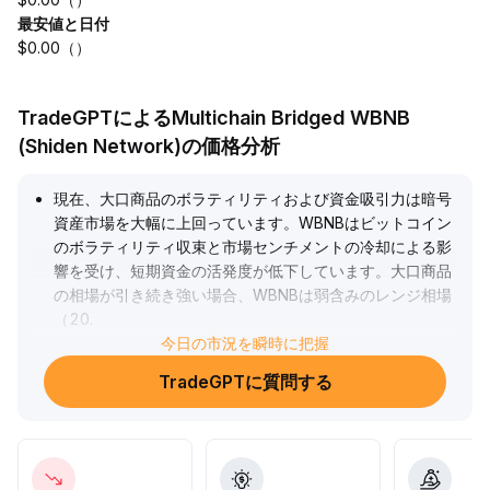
最安値と日付
$0.00（）
TradeGPTによるMultichain Bridged WBNB
(Shiden Network)の価格分析
現在、大口商品のボラティリティおよび資金吸引力は暗号
資産市場を大幅に上回っています。WBNBはビットコイン
のボラティリティ収束と市場センチメントの冷却による影
響を受け、短期資金の活発度が低下しています。大口商品
の相場が引き続き強い場合、WBNBは弱含みのレンジ相場
（20
.
4〜22
.
今日の市況を瞬時に把握
1区間の上限突破が困難）を維持すると予想されます。引
TradeGPTに質問する
き続き様子見を推奨し、ビットコインのボラティリティや
クロスマーケットの流動性リバランスのシグナルに注視し
てください。新たな資金流入が確認されるまで、WBNBへ
の安易な積み増しは避けましょう。
.