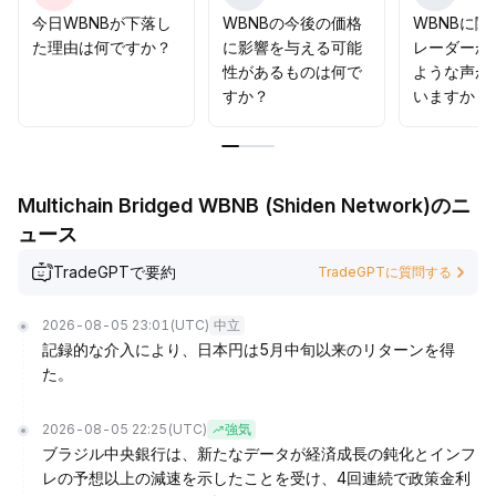
今日WBNBが下落し
WBNBの今後の価格
WBNBに
た理由は何ですか？
に影響を与える可能
レーダーか
性があるものは何で
ような声が
すか？
いますか？
Multichain Bridged WBNB (Shiden Network)のニ
ュース
TradeGPTで要約
TradeGPTに質問する
2026-08-05 23:01
(UTC)
中立
記録的な介入により、日本円は5月中旬以来のリターンを得
た。
2026-08-05 22:25
(UTC)
強気
ブラジル中央銀行は、新たなデータが経済成長の鈍化とインフ
レの予想以上の減速を示したことを受け、4回連続で政策金利