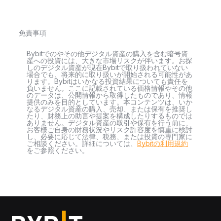
免責事項
Bybitでのやその他デジタル資産の購入を含む暗号資
産への投資には、大きな市場リスクが伴います。お探
しのデジタル資産が現在Bybitで取り扱われていない
場合でも、将来的に取り扱いが開始される可能性があ
ります。Bybitはいかなる投資結果についても責任を
負いません。ここに記載されている価格情報やその他
のデータは、公開情報から取得したものであり、情報
提供のみを目的としています。本コンテンツは、いか
なるデジタル資産の購入、売却、または保有を推奨し
たり、財務上の助言や提案を構成したりするものでは
ありません。デジタル資産の取引や保有を行う前に、
お客様ご自身の財務状況やリスク許容度を慎重に検討
し、必要に応じて法律、税務、または投資の専門家に
ご相談ください。詳細については、
Bybitの利用規約
をご参照ください。