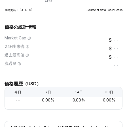
最終更新：
(UTC+0)
Source of data: CoinGecko
価格の統計情報
Market Cap
--
24H出来高
--
過去最高値
--
流通量
--
価格履歴（USD）
今日
7日
14日
30日
--
0.00%
0.00%
0.00%