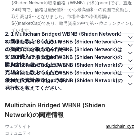
(Shiden Network)取引価格（WBNB）は${{price}です。直近
24時間で、価格は最安値$--から最高値$--の範囲で変動し、
取引高は$--となりました。市場全体の時価総額は
${{marketCap}であり、暗号資産の中で第--位にランクインし
ています。
2. 1 Multichain Bridged WBNB (Shiden Network)
の価格を教えてください。
3. Multichain Bridged WBNB (Shiden Network)へ
の投資方法を教えてください。
4. Multichain Bridged WBNB (Shiden Network)は
どこで購入できますか？
5. Multichain Bridged WBNB (Shiden Network)の
購入方法を教えてください。
6. Multichain Bridged WBNB (Shiden Network)の
売却方法を教えてください。
7. Multichain Bridged WBNB (Shiden Network)は
優れた投資対象でしょうか。
8. Multichain Bridged WBNB (Shiden Network)の
発行数を教えてください。
Multichain Bridged WBNB (Shiden
Network)の関連情報
ウェブサイト
multichain.xyz
コミュニティ