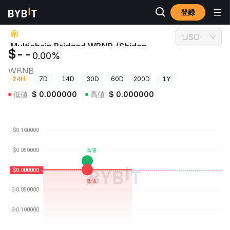
登録
暗号資産価格
Multichain Bridged WBNB (Shiden Network) 価格 WBNB
USD
Multichain Bridged WBNB (Shiden
$--
0.00%
Network) 価格
WBNB
24H
7D
14D
30D
60D
200D
1Y
低値
$
0.000000
高値
$
0.000000