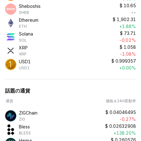
$
10.65
Sheboshis
--
SHEB
$
1,902.31
Ethereum
+1.88%
ETH
$
73.71
Solana
-0.02%
SOL
$
1.058
XRP
-1.08%
XRP
$
0.999357
USD1
+0.00%
USD1
話題の通貨
通貨
価格＆24H変動率
$
0.04046495
ZIGChain
-0.27%
ZIG
$
0.02632908
Bless
+138.20%
BLESS
$
0.260576
Heima