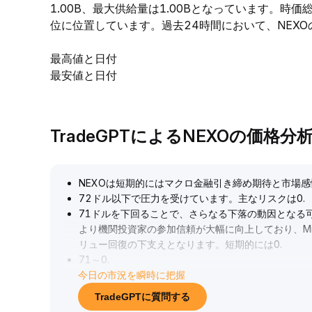
1.00B、最大供給量は1.00Bとなっています。時
位に位置しています。過去24時間において、NEXOの高値
最高値と日付
最安値と日付
TradeGPTによるNEXOの価格分
NEXOは短期的にはマクロ金融引き締め期待と市場
72ドル以下で圧力を受けています。主なリスクは0
.
71ドルを下回ることで、さらなる下落の動因となる
より機関投資家の参加信頼が大幅に向上しており、M
リュー回復の下支えとなります。短期的には0
.
71～0
.
今日の市況を瞬時に把握
75ドルの区間のテクニカル動向を厳密に注視し、0
.
75ドル突破で持ち株を増やすことを推奨します。中
TradeGPTに質問する
恵の推進リズムに合致する投資戦略から優先的に展