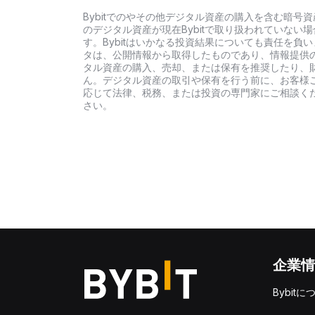
Bybitでのやその他デジタル資産の購入を含む暗
のデジタル資産が現在Bybitで取り扱われていな
す。Bybitはいかなる投資結果についても責任を
タは、公開情報から取得したものであり、情報提供
タル資産の購入、売却、または保有を推奨したり、
ん。デジタル資産の取引や保有を行う前に、お客様
応じて法律、税務、または投資の専門家にご相談くだ
さい。
企業情
Bybitに