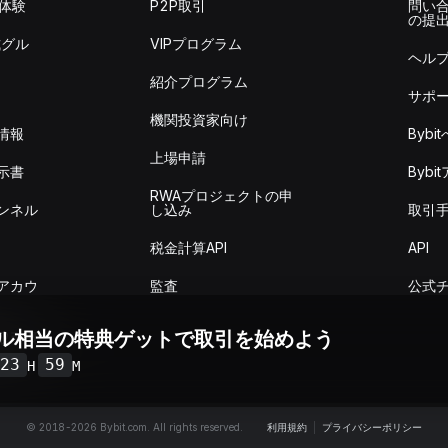
を体験
P2P取引
問い
の提
式グル
VIPプログラム
ヘル
紹介プログラム
サポ
機関投資家向け
情報
Byb
上場申請
示書
Byb
RWAプロジェクトの申
ンネル
し込み
取引
税金計算API
API
アカウ
監査
公式
ドル相当の特典ゲットで取引を始めよう
取引概
23
59
H
M
© 2018-2026 Bybit.com. All rights reserved.
利用規約
|
プライバシーポリシー