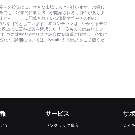
号資産への投資には、大きな市場リスクが伴います。お探し
い場合でも、将来的に取り扱いが開始される可能性がありま
負いません。ここに記載されている価格情報やその他のデー
のみを目的としています。本コンテンツは、いかなるデジ
財務上の助言や提案を構成したりするものではありませ
ご自身の財務状況やリスク許容度を慎重に検討し、必要に
さい。詳細については、Bybitの利用規約をご参照くだ
報
サービス
サポ
ついて
ワンクリック購入
よく