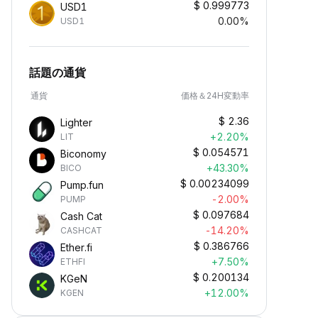
$
0.999773
USD1
0.00%
USD1
話題の通貨
通貨
価格＆24H変動率
$
2.36
Lighter
+2.20%
LIT
$
0.054571
Biconomy
+43.30%
BICO
$
0.00234099
Pump.fun
-2.00%
PUMP
パッシブインカムの獲得
$
0.097684
Cash Cat
資産を預け入れて、パッシブインカム
-14.20%
CASHCAT
を獲得しながら資産を増やせます。
$
0.386766
Ether.fi
+7.50%
ETHFI
$
0.200134
KGeN
+12.00%
KGEN