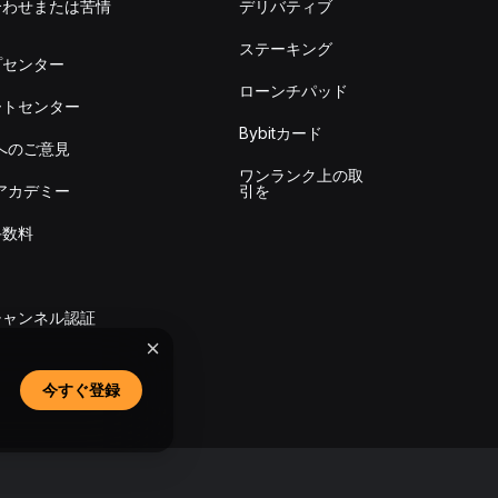
合わせまたは苦情
デリバティブ
出
ステーキング
プセンター
ローンチパッド
ートセンター
Bybitカード
itへのご意見
ワンランク上の取
itアカデミー
引を
手数料
チャンネル認証
今すぐ登録