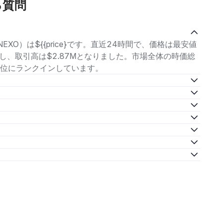
る質問
EXO）は${{price}です。直近24時間で、価格は最安値
で変動し、取引高は$2.87Mとなりました。市場全体の時価総
第79位にランクインしています。