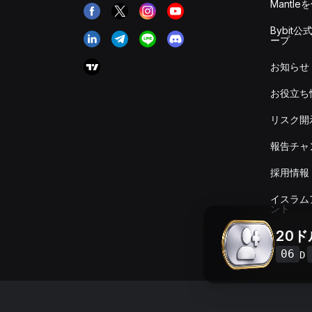
Mantle
Bybit公
ープ
お知らせ
お役立ち
リスク開
報告チャ
採用情報
イスラム
ント
20
手数料＆
要
06
D