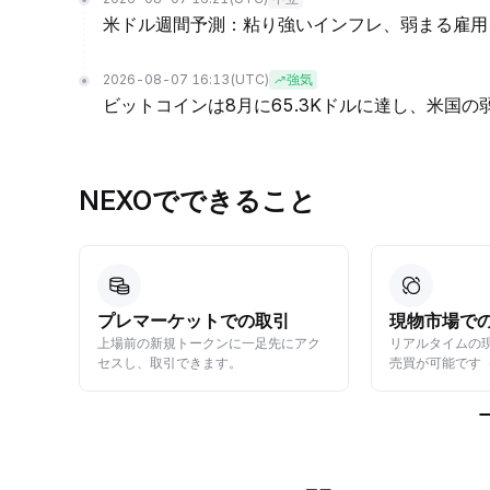
米ドル週間予測：粘り強いインフレ、弱まる雇用
2026-08-07 16:13
(UTC)
強気
ビットコインは8月に65.3Kドルに達し、米国
NEXOでできること
プレマーケットでの取引
現物市場で
ンカム
上場前の新規トークンに一足先にアク
リアルタイムの
す。
セスし、取引できます。
売買が可能です