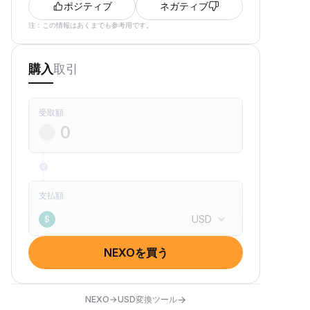
ポジティブ
ネガティブ
注：この情報はあくまでも参考用です。
取引
購入
受取額
支払額
USD
$
NEXOを買う
→
NEXO→USD変換ツール