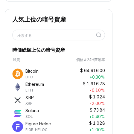
人気上位の暗号資産
検索する
時価総額上位の暗号資産
通貨
価格＆24H変動率
$
64,916.00
Bitcoin
+0.30%
BTC
$
1,916.78
Ethereum
-0.10%
ETH
$
1.024
XRP
-2.00%
XRP
$
73.84
Solana
+0.40%
SOL
$
1.028
Figure Heloc
+1.00%
FIGR_HELOC