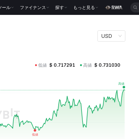
ツール
ファイナンス
探す
もっと見る
USD
低値
$
0.717291
高値
$
0.731030