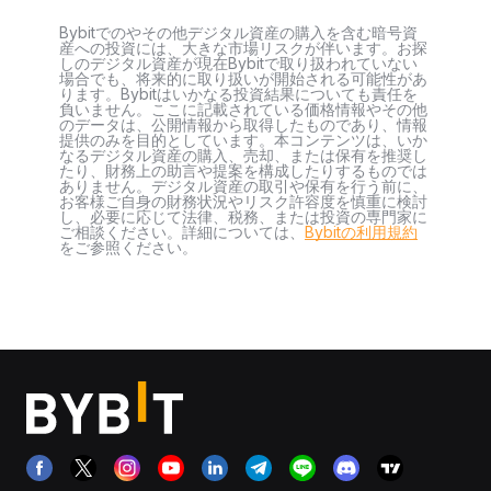
Bybitでのやその他デジタル資産の購入を含む暗号資
産への投資には、大きな市場リスクが伴います。お探
しのデジタル資産が現在Bybitで取り扱われていない
場合でも、将来的に取り扱いが開始される可能性があ
ります。Bybitはいかなる投資結果についても責任を
負いません。ここに記載されている価格情報やその他
のデータは、公開情報から取得したものであり、情報
提供のみを目的としています。本コンテンツは、いか
なるデジタル資産の購入、売却、または保有を推奨し
たり、財務上の助言や提案を構成したりするものでは
ありません。デジタル資産の取引や保有を行う前に、
お客様ご自身の財務状況やリスク許容度を慎重に検討
し、必要に応じて法律、税務、または投資の専門家に
ご相談ください。詳細については、
Bybitの利用規約
をご参照ください。