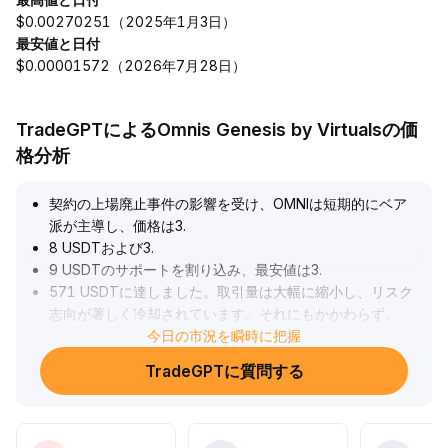
$0.00270251（2025年1月3日）
最安値と日付
$0.00001572（2026年7月28日）
TradeGPTによるOmnis Genesis by Virtualsの価
格分析
契約の上場廃止事件の影響を受け、OMNIは短期的にベア
派が主導し、価格は3
.
8 USDTおよび3
.
9 USDTのサポートを割り込み、最安値は3
.
571 USDTに達しました。取引量は大幅に縮小し、リスク
志向が著しく冷却されています。それにもかかわらず、
OmniVaultは一日あたりの収益で新たな高値を記録し、コ
今日の市況を瞬時に把握
アエコシステムが安定した内生的収益能力を備えているこ
TradeGPTに質問する
とを示しています。短期的には下支えとなる3
.
5 USDT付近の動向を注視することを推奨します。収益が
今後も成長を維持できれば、OMNIは価値の支えを形成
し、中長期的には主要なサポートポイントで段階的に参入