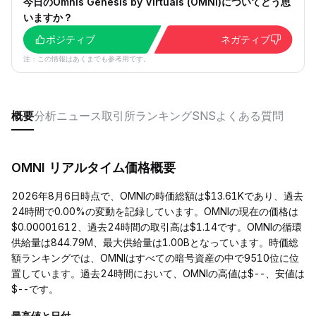
今日のOmnis Genesis by Virtuals (OMNI)についてどう思
いますか？
ポジティブ
ネガティブ
注：この情報はあくまでも参考用です。
概要
分析
ニュース
取引所
ランキング
SNS
よくある質問
OMNI リアルタイム価格概要
2026年8月6日時点で、OMNIの時価総額は$13.61Kであり、過去
24時間で0.00%の変動を記録しています。OMNIの現在の価格は
$0.00001612、過去24時間の取引高は$1.14です。OMNIの循環
供給量は844.79M、最大供給量は1.00Bとなっています。時価総
額ランキングでは、OMNIはすべての暗号資産の中で9510位に位
置しています。過去24時間において、OMNIの高値は$--、安値は
$--です。
最高値と日付