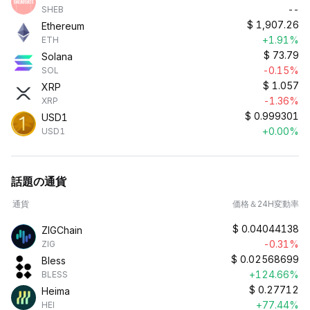
--
SHEB
$
1,907.26
Ethereum
+1.91%
ETH
$
73.79
Solana
-0.15%
SOL
$
1.057
XRP
-1.36%
XRP
$
0.999301
USD1
+0.00%
USD1
話題の通貨
通貨
価格＆24H変動率
$
0.04044138
ZIGChain
-0.31%
ZIG
$
0.02568699
Bless
+124.66%
BLESS
$
0.27712
Heima
+77.44%
HEI