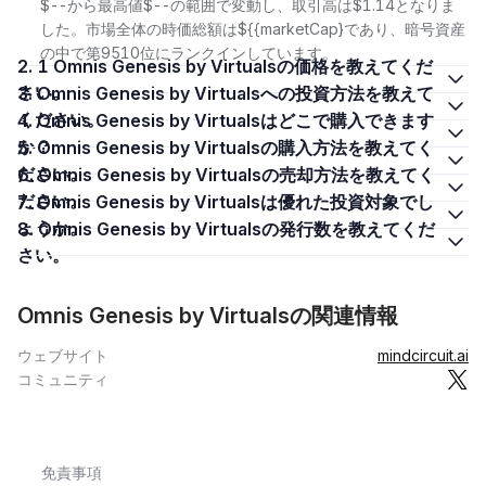
$--から最高値$--の範囲で変動し、取引高は$1.14となりま
した。市場全体の時価総額は${{marketCap}であり、暗号資産
の中で第9510位にランクインしています。
2. 1 Omnis Genesis by Virtualsの価格を教えてくだ
さい。
3. Omnis Genesis by Virtualsへの投資方法を教えて
ください。
4. Omnis Genesis by Virtualsはどこで購入できます
か？
5. Omnis Genesis by Virtualsの購入方法を教えてく
ださい。
6. Omnis Genesis by Virtualsの売却方法を教えてく
ださい。
7. Omnis Genesis by Virtualsは優れた投資対象でし
ょうか。
8. Omnis Genesis by Virtualsの発行数を教えてくだ
さい。
Omnis Genesis by Virtualsの関連情報
ウェブサイト
mindcircuit.ai
コミュニティ
免責事項