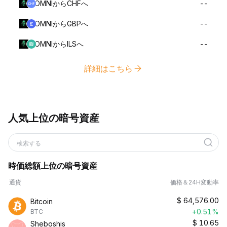
OMNIからCHFへ
--
OMNIからGBPへ
--
OMNIからILSへ
--
詳細はこちら
人気上位の暗号資産
検索する
時価総額上位の暗号資産
通貨
価格＆24H変動率
$
64,576.00
Bitcoin
+0.51%
BTC
$
10.65
Sheboshis