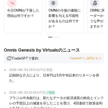
し、市場の再評価を静かに待つことが可能です。
.
今日OMNIが下落した
OMNIの今後の価格に
OMNIに関
理由は何ですか？
影響を与える可能性
ーダーから
があるものは何です
うな声が上
か？
ますか？
Omnis Genesis by Virtualsのニュース
TradeGPTで要約
TradeGPTに質問する
2026-08-05 23:01
(UTC)
中立
記録的な介入により、日本円は5月中旬以来のリターンを得
た。
2026-08-05 22:25
(UTC)
強気
ブラジル中央銀行は、新たなデータが経済成長の鈍化とインフ
レの予想以上の減速を示したことを受け、4回連続で政策金利