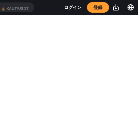
登録
ログイン
🔥
XAUT/USDT