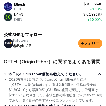
$
0.385846
Ether.fi
+9.40%
ETHFI
$
0.199297
KGeN
+10.00%
KGEN
公式SNSをフォロー
Followers
+
フォロー
@BybitJP
OETH（Origin Ether）に関するよくある質問
1. 本日のOrigin Ether価格を教えてください。
2026年8月8日時点で、現在のOrigin Ether取引価格
（OETH）は${{price}です。直近24時間で、価格は最安値
$1,894.10から最高値$1,931.58の範囲で変動し、取引高は
$28.52Kとなりました。市場全体の時価総額は${{marketCap}
であり、暗号資産の中で第--位にランクインしています。