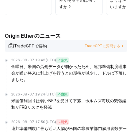
性があるものは何で
ような声が
すか？
いますか？
Origin Etherのニュース
TradeGPTで要約
TradeGPTに質問する
2026-08-07 19:45
(UTC)
強気
金曜日、米国の労働データが弱かったため、連邦準備制度理事
会が近い将来に利上げを行うとの期待が減少し、ドルは下落し
ました。
2026-08-07 19:24
(UTC)
強気
米国債利回りは弱いNFPを受けて下落、ホルムズ海峡の緊張緩
和がFRBリスクを軽減
2026-08-07 17:50
(UTC)
弱気
連邦準備制度に最も近い人物が米国の非農業部門雇用者数デー