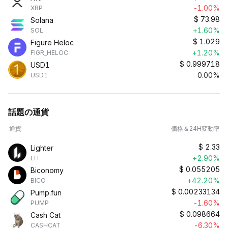
-1.00%
XRP
$
73.98
Solana
+1.60%
SOL
$
1.029
Figure Heloc
+1.20%
FIGR_HELOC
$
0.999718
USD1
0.00%
USD1
話題の通貨
通貨
価格＆24H変動率
$
2.33
Lighter
+2.90%
LIT
$
0.055205
Biconomy
+42.20%
BICO
$
0.00233134
Pump.fun
-1.60%
PUMP
$
0.098664
Cash Cat
-6.30%
CASHCAT