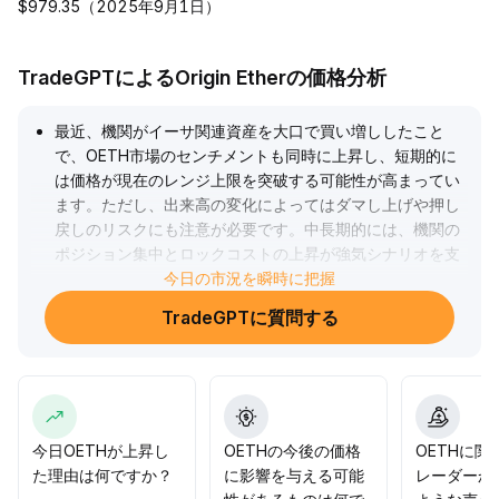
$979.35（2025年9月1日）
TradeGPTによるOrigin Etherの価格分析
最近、機関がイーサ関連資産を大口で買い増ししたこと
で、OETH市場のセンチメントも同時に上昇し、短期的に
は価格が現在のレンジ上限を突破する可能性が高まってい
ます。ただし、出来高の変化によってはダマし上げや押し
戻しのリスクにも注意が必要です。中長期的には、機関の
ポジション集中とロックコストの上昇が強気シナリオを支
えています。投資家は短期的に主要なレジスタンスゾーン
今日の市況を瞬時に把握
（現値より3～5％上を観察窓口とすることを推奨）を注視
TradeGPTに質問する
しつつ、中長期的な保有で構造的な上昇のチャンスを捉え
ることをお勧めします。
.
今日OETHが上昇し
OETHの今後の価格
OETHに関
た理由は何ですか？
に影響を与える可能
レーダーか