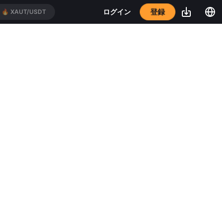
登録
ログイン
🔥
XAUT/USDT