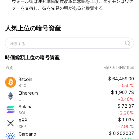
ウォール街は連邦準備制度改革に悲鳴を上げ、ダイモンはワク
ターを支持し、彼を先見の明があると称賛する
人気上位の暗号資産
検索する
時価総額上位の暗号資産
通貨
価格＆24H変動率
$
64,459.00
Bitcoin
-0.50%
BTC
$
1,907.78
Ethereum
-0.40%
ETH
$
72.87
Solana
-2.20%
SOL
$
1.035
XRP
-2.90%
XRP
$
0.202007
Cardano