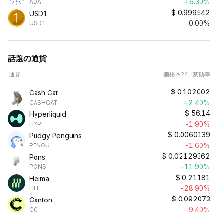
+6.30%
ADA
$
0.999542
USD1
0.00%
USD1
話題の通貨
通貨
価格＆24H変動率
$
0.102002
Cash Cat
+2.40%
CASHCAT
$
56.14
Hyperliquid
-1.90%
HYPE
$
0.0060139
Pudgy Penguins
-1.60%
PENGU
$
0.02129362
Pons
+11.90%
PONS
$
0.21181
Heima
-28.90%
HEI
$
0.092073
Canton
-9.40%
CC