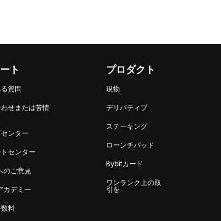
ート
プロダクト
ある質問
現物
合わせまたは苦情
デリバティブ
出
ステーキング
プセンター
ローンチパッド
ートセンター
Bybitカード
itへのご意見
ワンランク上の取
itアカデミー
引を
手数料