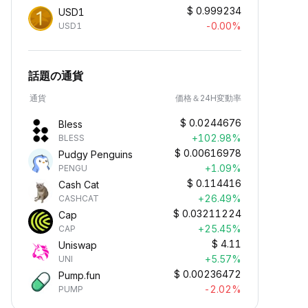
$
0.999234
USD1
-0.00%
USD1
話題の通貨
通貨
価格＆24H変動率
$
0.0244676
Bless
+102.98%
BLESS
$
0.00616978
Pudgy Penguins
+1.09%
PENGU
$
0.114416
Cash Cat
+26.49%
CASHCAT
$
0.03211224
Cap
+25.45%
CAP
$
4.11
Uniswap
+5.57%
UNI
$
0.00236472
Pump.fun
-2.02%
PUMP