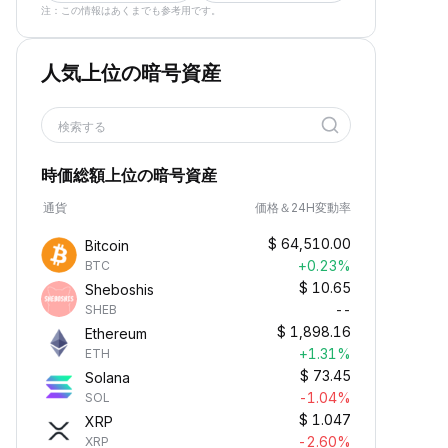
注：この情報はあくまでも参考用です。
人気上位の暗号資産
検索する
時価総額上位の暗号資産
通貨
価格＆24H変動率
$
64,510.00
Bitcoin
+0.23%
BTC
$
10.65
Sheboshis
--
SHEB
$
1,898.16
Ethereum
+1.31%
ETH
$
73.45
Solana
-1.04%
SOL
$
1.047
XRP
-2.60%
XRP