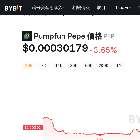
暗号資産を購入
相場情報
取引
TradFi
暗号資産価格
Pumpfun Pepe 価格 PFP
Pumpfun Pepe 価格
PFP
$0.00030179
-3.65%
24H
7D
14D
30D
60D
200D
1Y