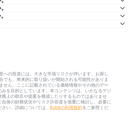
い。
い。
か。
。
号資産への投資には、大きな市場リスクが伴います。お探し
い場合でも、将来的に取り扱いが開始される可能性がありま
負いません。ここに記載されている価格情報やその他のデー
のみを目的としています。本コンテンツは、いかなるデジ
財務上の助言や提案を構成したりするものではありませ
ご自身の財務状況やリスク許容度を慎重に検討し、必要に
ださい。詳細については、
Bybitの利用規約
をご参照くだ