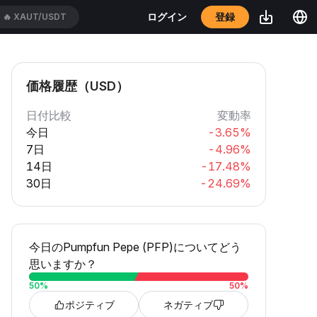
登録
ログイン
🔥
XAUT/USDT
価格履歴（USD）
日付比較
変動率
今日
-3.65%
7日
-4.96%
14日
-17.48%
30日
-24.69%
今日のPumpfun Pepe (PFP)についてどう
思いますか？
50
%
50
%
ポジティブ
ネガティブ