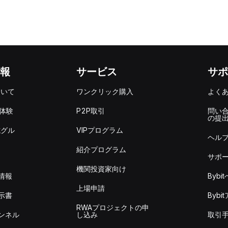
報
サービス
サポ
ついて
ワンクリック購入
よく
を体験
P2P取引
問い
の提
式グル
VIPプログラム
ヘル
紹介プログラム
サポ
機関投資家向け
情報
Byb
上場申請
示書
Byb
RWAプロジェクトの申
ンネル
し込み
取引