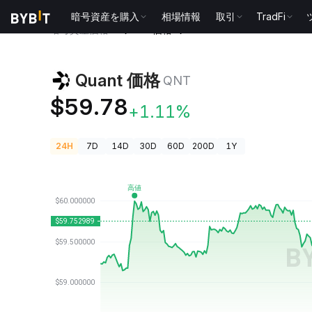
暗号資産を購入
相場情報
取引
TradFi
暗号資産価格
Quant 価格 QNT
Quant 価格
QNT
$59.78
+1.11%
24H
7D
14D
30D
60D
200D
1Y