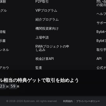
を体験
P2P取引
問い
の提
式グル
VIPプログラム
ヘル
紹介プログラム
サポ
機関投資家向け
情報
Byb
上場申請
示書
Byb
RWAプロジェクトの申
ンネル
し込み
取引
税金計算API
API
アカウ
監査
公式
ドル相当の特典ゲットで取引を始めよう
取引概
23
59
H
M
© 2018-2026 Bybit.com. All rights reserved.
利用規約
|
プライバシーポリシー