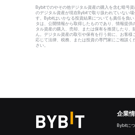
Bybitでのやその他デジタル資産の購入を含む暗
のデジタル資産が現在Bybitで取り扱われていな
す。Bybitはいかなる投資結果についても責任を
タは、公開情報から取得したものであり、情報提供
タル資産の購入、売却、または保有を推奨したり、
ん。デジタル資産の取引や保有を行う前に、お客様
応じて法律、税務、または投資の専門家にご相談くだ
さい。
企業情
Bybitに