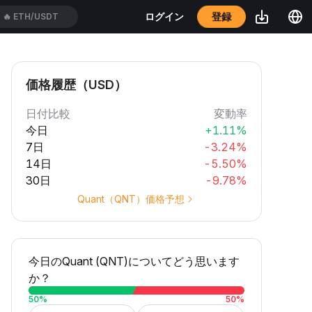
登録
ログイン
🔥
ETH/USDT
価格履歴（USD）
日付比較
変動率
今日
+1.11%
7日
-3.24%
14日
-5.50%
30日
-9.78%
Quant（QNT）価格予想
今日のQuant (QNT)についてどう思います
か？
50
%
50
%