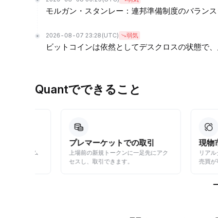
モルガン・スタンレー：連邦準備制度のバランス
2026-08-07 23:28
(UTC)
弱気
ビットコインは依然としてデスクロスの状態で、
Quantでできること
プレマーケットでの取引
現物市場で
ンカム
上場前の新規トークンに一足先にアク
リアルタイムの
す。
セスし、取引できます。
売買が可能です