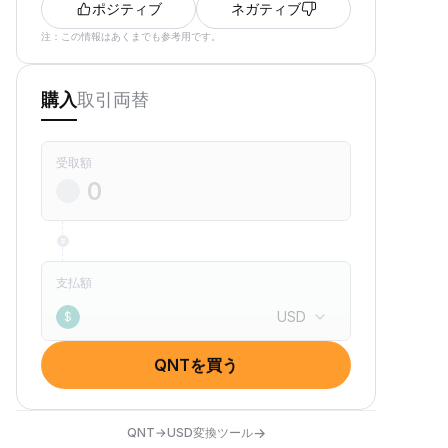
ポジティブ
ネガティブ
注：この情報はあくまでも参考用です。
取引
両替
購入
受取額
支払額
USD
$
QNTを買う
→
QNT→USD変換ツール