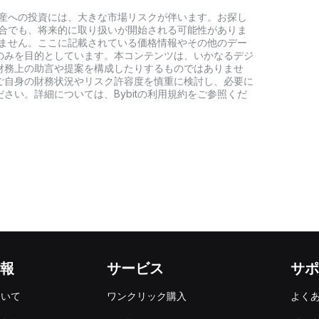
号資産への投資には、大きな市場リスクが伴います。お探し
い場合でも、将来的に取り扱いが開始される可能性がありま
負いません。ここに記載されている価格情報やその他のデー
のみを目的としています。本コンテンツは、いかなるデジ
財務上の助言や提案を構成したりするものではありませ
ご自身の財務状況やリスク許容度を慎重に検討し、必要に
さい。詳細については、Bybitの利用規約をご参照くだ
報
サービス
サポ
ついて
ワンクリック購入
よく