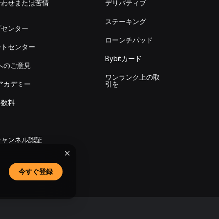
合わせまたは苦情
デリバティブ
出
ステーキング
プセンター
ローンチパッド
ートセンター
Bybitカード
itへのご意見
ワンランク上の取
itアカデミー
引を
手数料
チャンネル認証
今すぐ登録