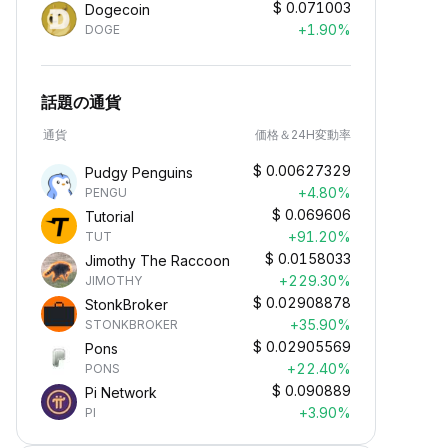
$
0.071003
Dogecoin
+1.90%
DOGE
話題の通貨
通貨
価格＆24H変動率
$
0.00627329
Pudgy Penguins
+4.80%
PENGU
$
0.069606
Tutorial
+91.20%
TUT
$
0.0158033
Jimothy The Raccoon
+229.30%
JIMOTHY
パッシブインカムの獲得
$
0.02908878
StonkBroker
資産を預け入れて、パッシブインカム
+35.90%
STONKBROKER
を獲得しながら資産を増やせます。
$
0.02905569
Pons
+22.40%
PONS
$
0.090889
Pi Network
+3.90%
PI