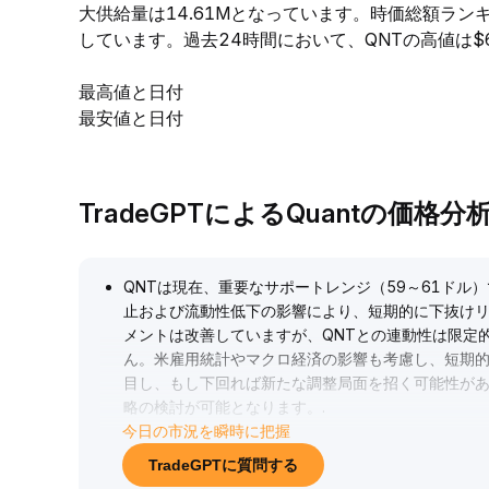
大供給量は14.61Mとなっています。時価総額ラン
しています。過去24時間において、QNTの高値は$60
最高値と日付
最安値と日付
TradeGPTによるQuantの価格分
QNTは現在、重要なサポートレンジ（59～61ド
止および流動性低下の影響により、短期的に下抜け
メントは改善していますが、QNTとの連動性は限定
ん。米雇用統計やマクロ経済の影響も考慮し、短期的
目し、もし下回れば新たな調整局面を招く可能性があ
略の検討が可能となります。
.
今日の市況を瞬時に把握
TradeGPTに質問する