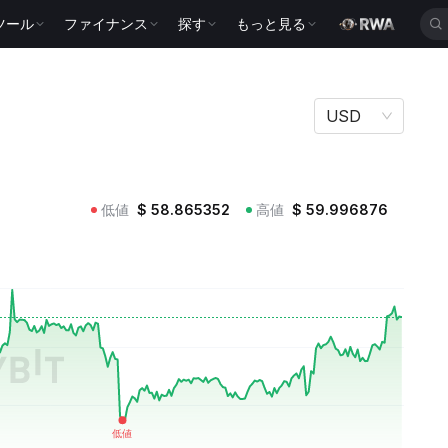
ツール
ファイナンス
探す
もっと見る
USD
低値
$
58.865352
高値
$
59.996876