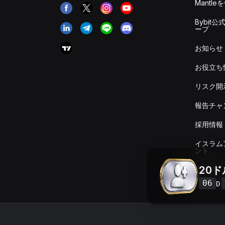
Mantle
Bybit公
ープ
お知らせ
お役立ち
リスク開
報告チャ
採用情報
イスラム
ント
20
手数料＆
要
06
D