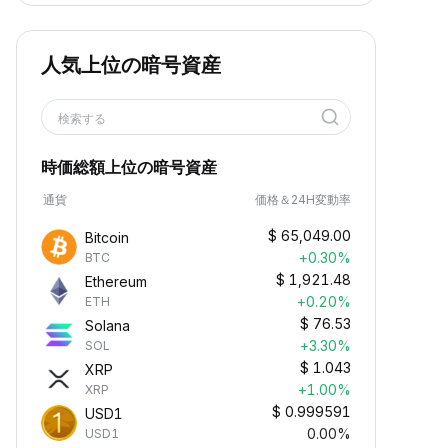
人気上位の暗号資産
検索する
時価総額上位の暗号資産
通貨
価格＆24H変動率
$
65,049.00
Bitcoin
+0.30%
BTC
$
1,921.48
Ethereum
+0.20%
ETH
$
76.53
Solana
+3.30%
SOL
$
1.043
XRP
+1.00%
XRP
$
0.999591
USD1
0.00%
USD1