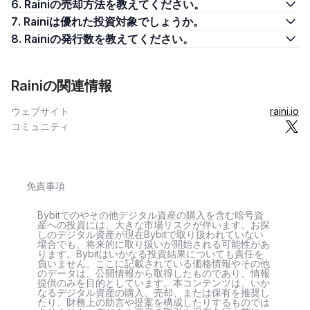
6. Rainiの売却方法を教えてください。
7. Rainiは優れた投資対象でしょうか。
8. Rainiの発行数を教えてください。
Rainiの関連情報
ウェブサイト
raini.io
コミュニティ
免責事項
Bybitでのやその他デジタル資産の購入を含む暗号資
産への投資には、大きな市場リスクが伴います。お探
しのデジタル資産が現在Bybitで取り扱われていない
場合でも、将来的に取り扱いが開始される可能性があ
ります。Bybitはいかなる投資結果についても責任を
負いません。ここに記載されている価格情報やその他
のデータは、公開情報から取得したものであり、情報
提供のみを目的としています。本コンテンツは、いか
なるデジタル資産の購入、売却、または保有を推奨し
たり、財務上の助言や提案を構成したりするものでは