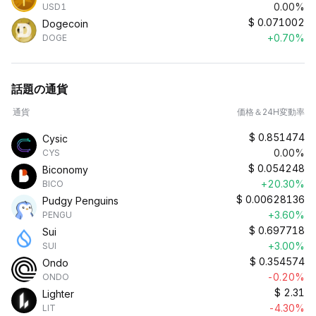
0.00%
USD1
$
0.071002
Dogecoin
+0.70%
DOGE
話題の通貨
通貨
価格＆24H変動率
$
0.851474
Cysic
0.00%
CYS
$
0.054248
Biconomy
+20.30%
BICO
$
0.00628136
Pudgy Penguins
+3.60%
PENGU
$
0.697718
Sui
+3.00%
SUI
$
0.354574
Ondo
-0.20%
ONDO
$
2.31
Lighter
-4.30%
LIT