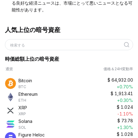
る良好な経済ニュースは、市場にとって悪いニュースとなる可
能性があります。
人気上位の暗号資産
検索する
時価総額上位の暗号資産
通貨
価格＆24H変動率
$
64,932.00
Bitcoin
+0.70%
BTC
$
1,913.41
Ethereum
+0.30%
ETH
$
1.024
XRP
-1.10%
XRP
$
73.78
Solana
+1.30%
SOL
$
1.028
Figure Heloc