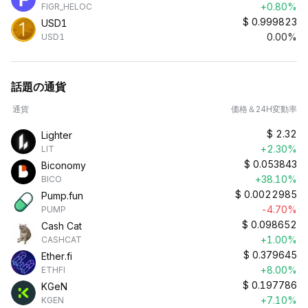
+0.80%
FIGR_HELOC
$
0.999823
USD1
0.00%
USD1
話題の通貨
通貨
価格＆24H変動率
$
2.32
Lighter
+2.30%
LIT
$
0.053843
Biconomy
+38.10%
BICO
$
0.0022985
Pump.fun
-4.70%
PUMP
$
0.098652
Cash Cat
+1.00%
CASHCAT
$
0.379645
Ether.fi
+8.00%
ETHFI
$
0.197786
KGeN
+7.10%
KGEN