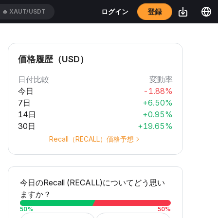
登録
ログイン
🔥
XAUT/USDT
価格履歴（USD）
日付比較
変動率
今日
-1.88%
7日
+6.50%
14日
+0.95%
30日
+19.65%
Recall（RECALL）価格予想
今日のRecall (RECALL)についてどう思い
ますか？
50
%
50
%