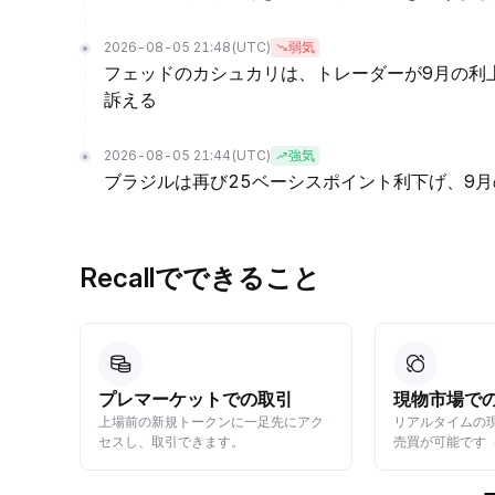
2026-08-05 21:48
(UTC)
弱気
フェッドのカシュカリは、トレーダーが9月の利
訴える
2026-08-05 21:44
(UTC)
強気
ブラジルは再び25ベーシスポイント利下げ、9
Recallでできること
プレマーケットでの取引
現物市場で
ンカム
上場前の新規トークンに一足先にアク
リアルタイムの
す。
セスし、取引できます。
売買が可能です