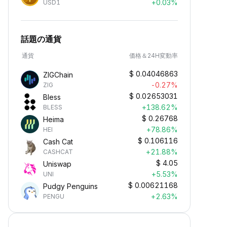
+0.03%
USD1
話題の通貨
通貨
価格＆24H変動率
$
0.04046863
ZIGChain
-0.27%
ZIG
$
0.02653031
Bless
+138.62%
BLESS
$
0.26768
Heima
+78.86%
HEI
$
0.106116
Cash Cat
+21.88%
CASHCAT
$
4.05
Uniswap
+5.53%
UNI
$
0.00621168
Pudgy Penguins
+2.63%
PENGU