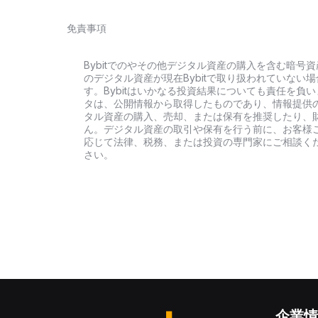
免責事項
Bybitでのやその他デジタル資産の購入を含む暗
のデジタル資産が現在Bybitで取り扱われていな
す。Bybitはいかなる投資結果についても責任を
タは、公開情報から取得したものであり、情報提供
タル資産の購入、売却、または保有を推奨したり、
ん。デジタル資産の取引や保有を行う前に、お客様
応じて法律、税務、または投資の専門家にご相談く
さい。
企業情