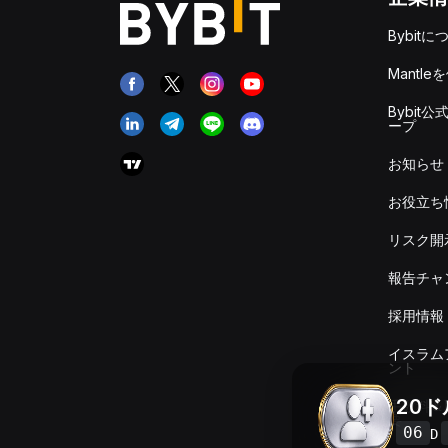
Bybitに
Mantle
Bybit公
ープ
お知らせ
お役立ち
リスク開
報告チャ
採用情報
イスラム
ント
20
手数料＆
要
06
D