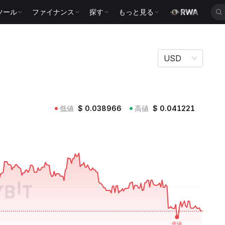
ツール
ファイナンス
探す
もっと見る
USD
低値
$
0.038966
高値
$
0.041221