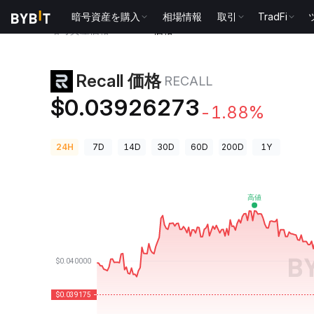
暗号資産を購入
相場情報
取引
TradFi
暗号資産価格
Recall 価格 RECALL
Recall 価格
RECALL
$0.03926273
-1.88%
24H
7D
14D
30D
60D
200D
1Y