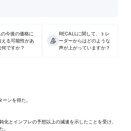
復すれば、セクターのバリュエーションが修復され、相場反発
LLの今後の価格に
RECALLに関して、トレ
与える可能性があ
ーダーからはどのような
は何ですか？
声が上がっていますか？
ターンを得た。
鈍化とインフレの予想以上の減速を示したことを受け、
た。