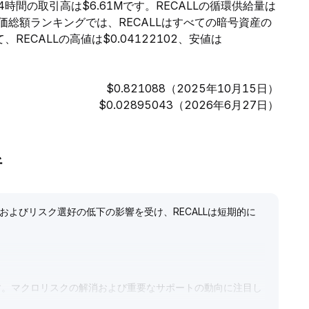
24時間の取引高は$6.61Mです。RECALLの循環供給量は
。時価総額ランキングでは、RECALLはすべての暗号資産の
ECALLの高値は$0.04122102、安値は
$0.821088（2025年10月15日）
$0.02895043（2026年6月27日）
析
およびリスク選好の低下の影響を受け、RECALLは短期的に
ます。マクロリスクの解消および重要なサポートの動向に注目し
す。中長期的には、RECALLのAI演算エコシステムへの実