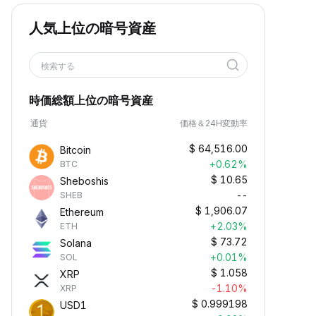
人気上位の暗号資産
検索する
時価総額上位の暗号資産
通貨
価格＆24H変動率
$
64,516.00
Bitcoin
+0.62%
BTC
$
10.65
Sheboshis
--
SHEB
$
1,906.07
Ethereum
+2.03%
ETH
$
73.72
Solana
+0.01%
SOL
$
1.058
XRP
-1.10%
XRP
$
0.999198
USD1