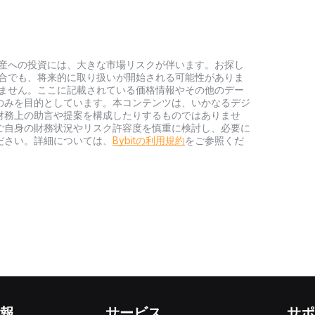
号資産への投資には、大きな市場リスクが伴います。お探し
い場合でも、将来的に取り扱いが開始される可能性がありま
負いません。ここに記載されている価格情報やその他のデー
のみを目的としています。本コンテンツは、いかなるデジ
財務上の助言や提案を構成したりするものではありませ
ご自身の財務状況やリスク許容度を慎重に検討し、必要に
ださい。詳細については、
Bybitの利用規約
をご参照くだ
報
サービス
サポ