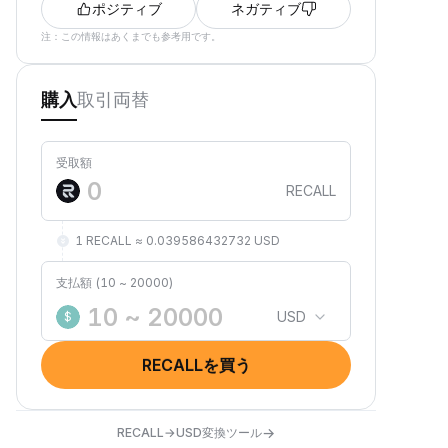
ポジティブ
ネガティブ
注：この情報はあくまでも参考用です。
取引
両替
購入
受取額
RECALL
1 RECALL ≈ 0.039586432732 USD
支払額 (10 ~ 20000)
USD
$
RECALLを買う
→
RECALL→USD変換ツール