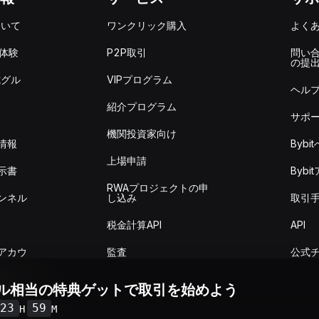
ついて
ワンクリック購入
よく
を体験
P2P取引
問い
の提
式グル
VIPプログラム
ヘル
紹介プログラム
サポ
機関投資家向け
情報
Byb
上場申請
示書
Byb
RWAプロジェクトの申
ンネル
し込み
取引
税金計算API
API
アカウ
監査
公式
ドル相当の特典ゲットで取引を始めよう
取引概
23
59
H
M