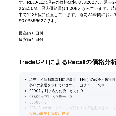
す。RECALLの現在の価格は$0.03926273、過去
253.56M、最大供給量は1.00Bとなっています
中で1135位に位置しています。過去24時間において、R
$0.03896627です。
最高値と日付
最安値と日付
TradeGPTによるRecallの価格分
現在、米連邦準備制度理事会（FRB）の政策不確実性
勢いの衰退を示しています。日足チャートで0
.
03907を割り込んだ後、さらに0
.
03800を下回った場合、0
.
03680～0
.
03613のサポートゾーンが試される可能性があり
今日の市況を瞬時に把握
つつ、短期的にはレンジ取引を維持することを推奨しま