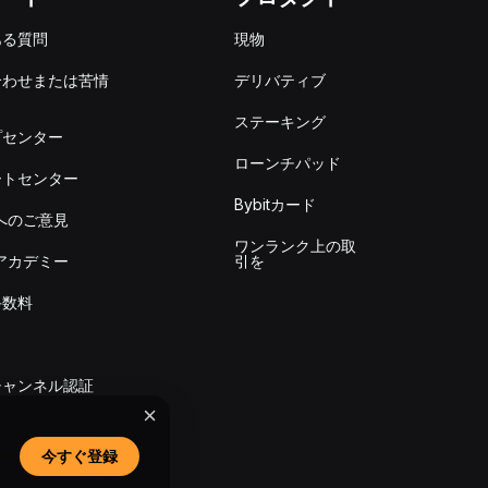
ある質問
現物
合わせまたは苦情
デリバティブ
出
ステーキング
プセンター
ローンチパッド
ートセンター
Bybitカード
itへのご意見
ワンランク上の取
itアカデミー
引を
手数料
チャンネル認証
今すぐ登録