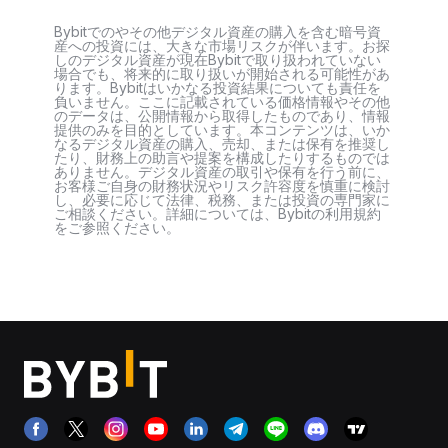
Bybitでのやその他デジタル資産の購入を含む暗号資
産への投資には、大きな市場リスクが伴います。お探
しのデジタル資産が現在Bybitで取り扱われていない
場合でも、将来的に取り扱いが開始される可能性があ
ります。Bybitはいかなる投資結果についても責任を
負いません。ここに記載されている価格情報やその他
のデータは、公開情報から取得したものであり、情報
提供のみを目的としています。本コンテンツは、いか
なるデジタル資産の購入、売却、または保有を推奨し
たり、財務上の助言や提案を構成したりするものでは
ありません。デジタル資産の取引や保有を行う前に、
お客様ご自身の財務状況やリスク許容度を慎重に検討
し、必要に応じて法律、税務、または投資の専門家に
ご相談ください。詳細については、Bybitの利用規約
をご参照ください。