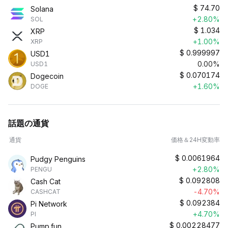
$
74.70
Solana
+2.80%
SOL
$
1.034
XRP
+1.00%
XRP
$
0.999997
USD1
0.00%
USD1
$
0.070174
Dogecoin
+1.60%
DOGE
話題の通貨
通貨
価格＆24H変動率
$
0.0061964
Pudgy Penguins
+2.80%
PENGU
$
0.092808
Cash Cat
-4.70%
CASHCAT
$
0.092384
Pi Network
+4.70%
PI
$
0.00228477
Pump.fun