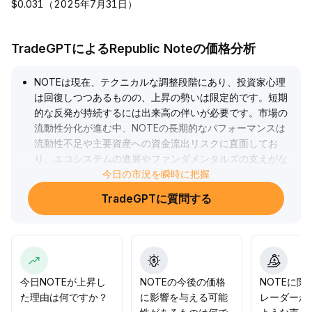
$0.031（2025年7月31日）
TradeGPTによるRepublic Noteの価格分析
NOTEは現在、テクニカルな調整段階にあり、投資家心理
は回復しつつあるものの、上昇の勢いは限定的です。短期
的な反発が持続するには出来高の伴いが必要です。市場の
流動性分化が進む中、NOTEの長期的なパフォーマンスは
流動性不足や主要資産への資金流出リスクに直面してお
り、エコシステムの進展やファンダメンタルズの支えがな
ければ、価格はレンジ内（0
今日の市況を瞬時に把握
.
48～0
.
TradeGPTに質問する
53の重要な範囲に注目）で推移する可能性が高いです。戦
略としては、短期的には出来高拡大時に参入し、厳格な利
確設定を徹底。長期的には資金流入とエコシステムの検証
を見極めるまで様子見が望ましいです。
.
今日NOTEが上昇し
NOTEの今後の価格
NOTEに関
た理由は何ですか？
に影響を与える可能
レーダーか