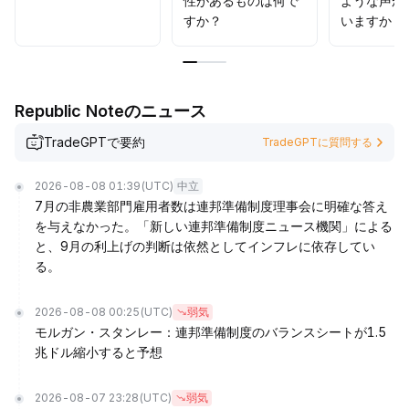
性があるものは何で
ような声が
すか？
いますか？
Republic Noteのニュース
TradeGPTで要約
TradeGPTに質問する
2026-08-08 01:39
(UTC)
中立
7月の非農業部門雇用者数は連邦準備制度理事会に明確な答え
を与えなかった。「新しい連邦準備制度ニュース機関」による
と、9月の利上げの判断は依然としてインフレに依存してい
る。
2026-08-08 00:25
(UTC)
弱気
モルガン・スタンレー：連邦準備制度のバランスシートが1.5
兆ドル縮小すると予想
2026-08-07 23:28
(UTC)
弱気