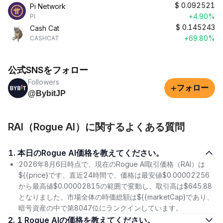
$
0.092521
Pi Network
+4.90%
PI
$
0.145243
Cash Cat
+69.80%
CASHCAT
公式SNSをフォロー
Followers
+
フォロー
@BybitJP
RAI（Rogue AI）に関するよくある質問
1. 本日のRogue AI価格を教えてください。
2026年8月6日時点で、現在のRogue AI取引価格（RAI）は
${{price}です。直近24時間で、価格は最安値$0.00002256
から最高値$0.00002815の範囲で変動し、取引高は$645.88
となりました。市場全体の時価総額は${{marketCap}であり、
暗号資産の中で第8047位にランクインしています。
2. 1 Rogue AIの価格を教えてください。