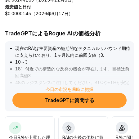
最安値と日付
$0.0000145（2026年6月17日）
TradeGPTによるRogue AIの価格分析
現在のRAIは主要資産の短期的なテクニカルリバウンド期待
に支えられており、1ヶ月以内に前回安値（3
.
10～3
.
18）付近での構造的な反発の機会が存在します。目標は前
回高値3
.
48のレジスタンスに注目してください。BTCやETHが安定
すれば、RAIは売られすぎ修正の勢いを得る可能性がありま
今日の市況を瞬時に把握
す。ただし高レバレッジ資金の集中により下落リスクが拡
TradeGPTに質問する
大し、重要な抵抗での反転時には激しい変動が発生しやす
いです。底値の安定性に注目し、必ずストップロスを設定
してレバレッジ比率を管理し、感情的な拡大による非合理
的な調整を防ぐことを推奨します。
.
今日RAIが上昇した理
RAIの今後の価格に影
RAIに関し