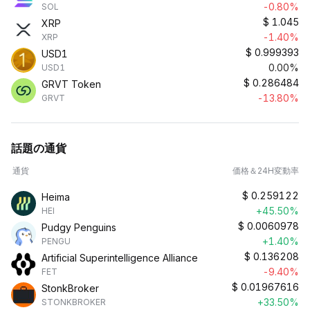
-0.80%
SOL
$
1.045
XRP
-1.40%
XRP
$
0.999393
USD1
0.00%
USD1
$
0.286484
GRVT Token
-13.80%
GRVT
話題の通貨
通貨
価格＆24H変動率
$
0.259122
Heima
+45.50%
HEI
$
0.0060978
Pudgy Penguins
+1.40%
PENGU
$
0.136208
Artificial Superintelligence Alliance
-9.40%
FET
$
0.01967616
StonkBroker
+33.50%
STONKBROKER