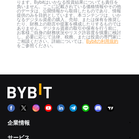
ります。Bybitはいかなる投資結果についても責任を
負いません。ここに記載されている価格情報やその他
のデータは、公開情報から取得したものであり、情報
提供のみを目的としています。本コンテンツは、いか
なるデジタル資産の購入、売却、または保有を推奨し
たり、財務上の助言や提案を構成したりするものでは
ありません。デジタル資産の取引や保有を行う前に、
お客様ご自身の財務状況やリスク許容度を慎重に検討
し、必要に応じて法律、税務、または投資の専門家に
ご相談ください。詳細については、
Bybitの利用規約
をご参照ください。
企業情報
サービス