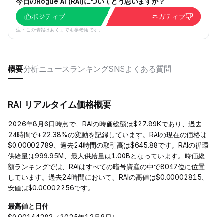
今日のRogue AI (RAI)についてどう思いますか？
ポジティブ
ネガティブ
注：この情報はあくまでも参考用です。
概要
分析
ニュース
ランキング
SNS
よくある質問
RAI リアルタイム価格概要
2026年8月6日時点で、RAIの時価総額は$27.89Kであり、過去
24時間で+22.38%の変動を記録しています。RAIの現在の価格は
$0.00002789、過去24時間の取引高は$645.88です。RAIの循環
供給量は999.95M、最大供給量は1.00Bとなっています。時価総
額ランキングでは、RAIはすべての暗号資産の中で8047位に位置
しています。過去24時間において、RAIの高値は$0.00002815、
安値は$0.00002256です。
最高値と日付
$0.00144283（2025年12月8日）