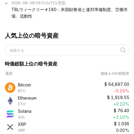
2026-08-08 03:01
(UTC)
中立
TBLウィークリー＃180：米国財務省と連邦準備制度、労働市
場、流動性
人気上位の暗号資産
検索する
時価総額上位の暗号資産
通貨
価格＆24H変動率
$
64,897.00
Bitcoin
-0.20%
BTC
$
1,918.55
Ethereum
+0.10%
ETH
$
76.40
Solana
+2.10%
SOL
$
1.036
XRP
0.00%
XRP