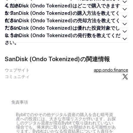
ください。
4. SanDisk (Ondo Tokenized)はどこで購入できます
か？
5. SanDisk (Ondo Tokenized)の購入方法を教えてく
ださい。
6. SanDisk (Ondo Tokenized)の売却方法を教えてく
ださい。
7. SanDisk (Ondo Tokenized)は優れた投資対象でし
ょうか。
8. SanDisk (Ondo Tokenized)の発行数を教えてくだ
さい。
SanDisk (Ondo Tokenized)の関連情報
ウェブサイト
app.ondo.finance
コミュニティ
免責事項
Bybitでのやその他デジタル資産の購入を含む暗号資
産への投資には、大きな市場リスクが伴います。お探
しのデジタル資産が現在Bybitで取り扱われていない
場合でも、将来的に取り扱いが開始される可能性があ
ります。Bybitはいかなる投資結果についても責任を