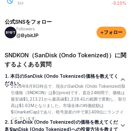
-0.10%
SUI
公式SNSをフォロー
Followers
+
フォロー
@BybitJP
SNDKON（SanDisk (Ondo Tokenized)）に関
するよくある質問
1. 本日のSanDisk (Ondo Tokenized)価格を教えてく
ださい。
2026年8月9日時点で、現在のSanDisk (Ondo Tokenized)取
引価格（SNDKON）は${{price}です。直近24時間で、価格は
最安値$1,213.21から最高値$1,228.41の範囲で変動し、取引
高は$1.62Mとなりました。市場全体の時価総額は
${{marketCap}であり、暗号資産の中で第1409位にランクイ
ンしています。
2. 1 SanDisk (Ondo Tokenized)の価格を教えてくだ
さい。
3. SanDisk (Ondo Tokenized)への投資方法を教えて