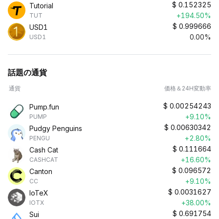
$
0.152325
Tutorial
+194.50%
TUT
$
0.999666
USD1
0.00%
USD1
話題の通貨
通貨
価格＆24H変動率
$
0.00254243
Pump.fun
+9.10%
PUMP
$
0.00630342
Pudgy Penguins
+2.80%
PENGU
$
0.111664
Cash Cat
+16.60%
CASHCAT
$
0.096572
Canton
+9.10%
CC
$
0.0031627
IoTeX
+38.00%
IOTX
$
0.691754
Sui