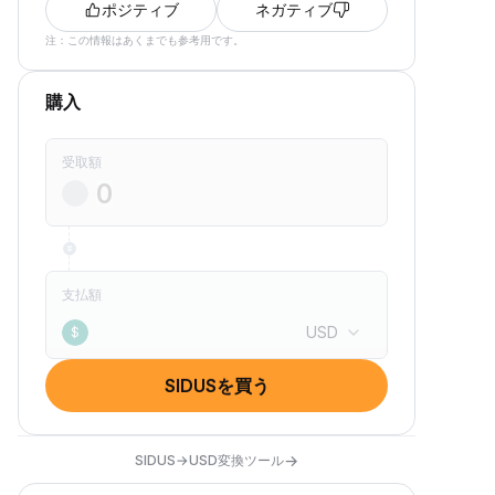
ポジティブ
ネガティブ
注：この情報はあくまでも参考用です。
購入
受取額
支払額
USD
$
SIDUSを買う
→
SIDUS→USD変換ツール