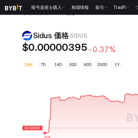
暗号資産を購入
相場情報
取引
TradFi
暗号資産価格
Sidus 価格 SIDUS
Sidus 価格
SIDUS
$0.00000395
-0.37%
24H
7D
14D
30D
60D
200D
1Y