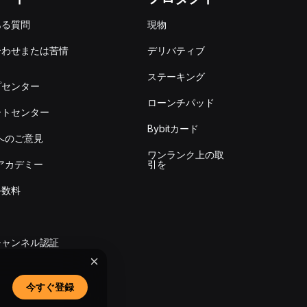
ある質問
現物
合わせまたは苦情
デリバティブ
出
ステーキング
プセンター
ローンチパッド
ートセンター
Bybitカード
itへのご意見
ワンランク上の取
itアカデミー
引を
手数料
チャンネル認証
今すぐ登録