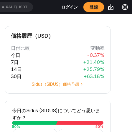
登録
ログイン
🔥
XAUT/USDT
価格履歴（USD）
日付比較
変動率
今日
-0.37%
7日
+21.40%
14日
+25.79%
30日
+63.18%
Sidus（SIDUS）価格予想
今日のSidus (SIDUS)についてどう思いま
すか？
50
%
50
%