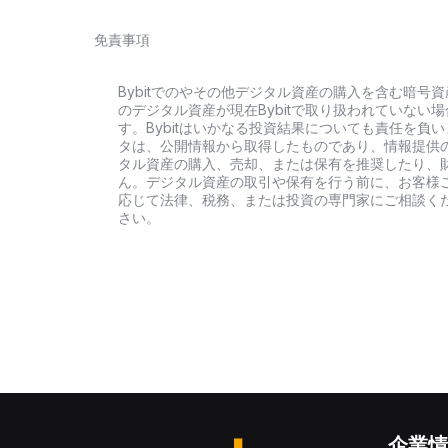
免責事項
Bybitでのやその他デジタル資産の購入を含む暗
のデジタル資産が現在Bybitで取り扱われていな
す。Bybitはいかなる投資結果についても責任を
タは、公開情報から取得したものであり、情報提供
タル資産の購入、売却、または保有を推奨したり、
ん。デジタル資産の取引や保有を行う前に、お客様
応じて法律、税務、または投資の専門家にご相談く
さい。
企業情