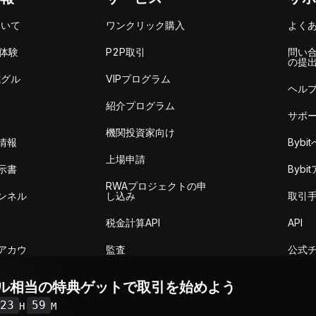
ついて
ワンクリック購入
よく
を体験
P2P取引
問い
の提
式グル
VIPプログラム
ヘル
紹介プログラム
サポ
機関投資家向け
情報
Byb
上場申請
示書
Byb
RWAプロジェクトの申
ンネル
し込み
取引
税金計算API
API
アカウ
監査
公式
ドル相当の特典ゲットで取引を始めよう
取引概
23
59
H
M