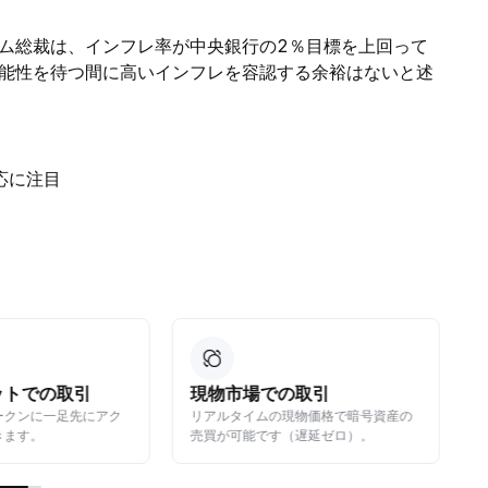
ム総裁は、インフレ率が中央銀行の2％目標を上回って
能性を待つ間に高いインフレを容認する余裕はないと述
応に注目
の取引
暗号資産の変換
現物価格で暗号資産の
迅速かつ安全に、暗号資産を無料でら
（遅延ゼロ）。
くらく変換可能。