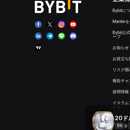
Bybitに
Mantle
Bybit公
ープ
お知らせ
お役立ち
リスク開
報告チャ
採用情報
イスラム
ント
20
手数料＆
要
06
D