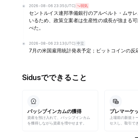
2026-08-06 23:35
(UTC)
弱気
セントルイス連邦準備銀行のアルベルト・ムサレ
いるため、政策立案者は生産性の成長が強まる可
べた。
2026-08-06 23:13
(UTC)
中立
7月の米国雇用統計発表予定；ビットコインの反
Sidusでできること
プレマーケットでの取引
現物市場で
ンカム
上場前の新規トークンに一足先にアク
リアルタイムの
す。
セスし、取引できます。
売買が可能です