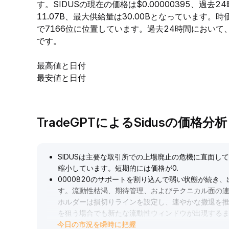
す。SIDUSの現在の価格は$0.00000395、過去2
11.07B、最大供給量は30.00Bとなっています
で7166位に位置しています。過去24時間において、SID
です。
最高値と日付
最安値と日付
TradeGPTによるSidusの価格分析
SIDUSは主要な取引所での上場廃止の危機に直面
縮小しています。短期的には価格が0
.
0000820のサポートを割り込んで弱い状態が続き
す。流動性枯渇、期待管理、およびテクニカル面の
ホルダーは損切りラインを設定し、速やかな撤退を
を狙う場合でも新たな流動性ウィンドウが出現する
今日の市況を瞬時に把握
ん。戦略はリスクコントロールを最優先すべきです