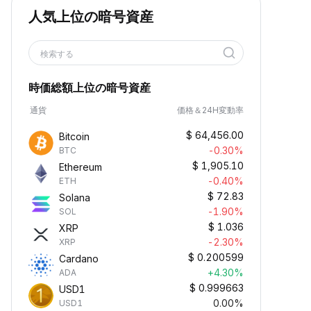
人気上位の暗号資産
検索する
時価総額上位の暗号資産
通貨
価格＆24H変動率
$
64,456.00
Bitcoin
-0.30%
BTC
$
1,905.10
Ethereum
-0.40%
ETH
$
72.83
Solana
-1.90%
SOL
$
1.036
XRP
-2.30%
XRP
$
0.200599
Cardano
+4.30%
ADA
$
0.999663
USD1
0.00%
USD1