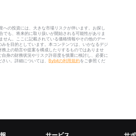
号資産への投資には、大きな市場リスクが伴います。お探し
い場合でも、将来的に取り扱いが開始される可能性がありま
負いません。ここに記載されている価格情報やその他のデー
のみを目的としています。本コンテンツは、いかなるデジ
財務上の助言や提案を構成したりするものではありませ
ご自身の財務状況やリスク許容度を慎重に検討し、必要に
ださい。詳細については、
Bybitの利用規約
をご参照くだ
報
サービス
サポ