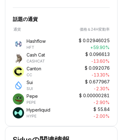
話題の通貨
通貨
価格＆24H変動率
$
0.02946025
Hashflow
+59.90%
HFT
$
0.096613
Cash Cat
-13.60%
CASHCAT
$
0.092076
Canton
-13.30%
CC
$
0.677967
Sui
-2.30%
SUI
$
0.00000281
Pepe
-2.90%
PEPE
$
55.84
Hyperliquid
-2.00%
HYPE
Sidusの関連情報