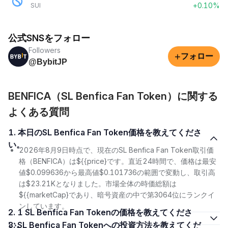
+0.10%
SUI
公式SNSをフォロー
Followers
+
フォロー
@BybitJP
BENFICA（SL Benfica Fan Token）に関する
よくある質問
1. 本日のSL Benfica Fan Token価格を教えてくださ
い。
2026年8月9日時点で、現在のSL Benfica Fan Token取引価
格（BENFICA）は${{price}です。直近24時間で、価格は最安
値$0.099636から最高値$0.101736の範囲で変動し、取引高
は$23.21Kとなりました。市場全体の時価総額は
${{marketCap}であり、暗号資産の中で第3064位にランクイ
ンしています。
2. 1 SL Benfica Fan Tokenの価格を教えてくださ
い。
3. SL Benfica Fan Tokenへの投資方法を教えてくだ