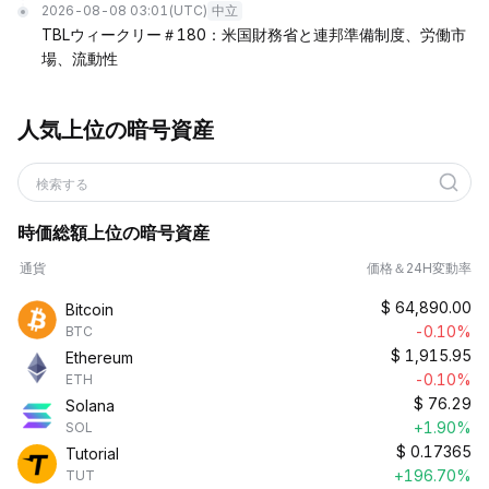
2026-08-08 03:01
(UTC)
中立
TBLウィークリー＃180：米国財務省と連邦準備制度、労働市
場、流動性
人気上位の暗号資産
検索する
時価総額上位の暗号資産
通貨
価格＆24H変動率
$
64,890.00
Bitcoin
-0.10%
BTC
$
1,915.95
Ethereum
-0.10%
ETH
$
76.29
Solana
+1.90%
SOL
$
0.17365
Tutorial
+196.70%
TUT