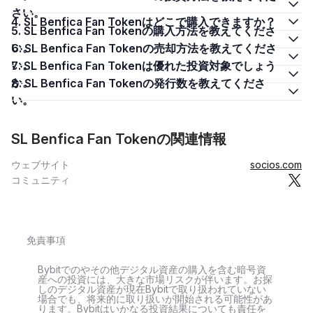
さい。
4. SL Benfica Fan Tokenはどこで購入できますか？
5. SL Benfica Fan Tokenの購入方法を教えてくださ
い。
6. SL Benfica Fan Tokenの売却方法を教えてくださ
い。
7. SL Benfica Fan Tokenは優れた投資対象でしょう
か。
8. SL Benfica Fan Tokenの発行数を教えてくださ
い。
SL Benfica Fan Tokenの関連情報
ウェブサイト
socios.com
コミュニティ
免責事項
Bybitでのやその他デジタル資産の購入を含む暗号資
産への投資には、大きな市場リスクが伴います。お探
しのデジタル資産が現在Bybitで取り扱われていない
場合でも、将来的に取り扱いが開始される可能性があ
ります。Bybitはいかなる投資結果についても責任を