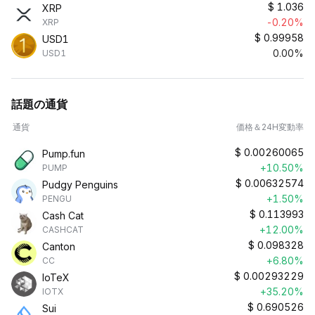
$
1.036
XRP
-0.20%
XRP
$
0.99958
USD1
0.00%
USD1
話題の通貨
通貨
価格＆24H変動率
$
0.00260065
Pump.fun
+10.50%
PUMP
$
0.00632574
Pudgy Penguins
+1.50%
PENGU
$
0.113993
Cash Cat
+12.00%
CASHCAT
$
0.098328
Canton
+6.80%
CC
$
0.00293229
IoTeX
+35.20%
IOTX
$
0.690526
Sui