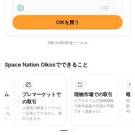
USD
$
OIKを買う
→
OIK→USD変換ツール
Space Nation Oikosでできること
プレマーケットで
現物市場での取引
暗号資産
リアルタイムの現物価格
迅速かつ安全
の取引
で暗号資産の売買が可能
産を無料でら
上場前の新規トークンに
です（遅延ゼロ）。
可能。
一足先にアクセスし、取
引できます。