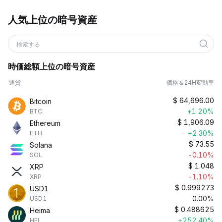
人気上位の暗号資産
検索する
時価総額上位の暗号資産
通貨
価格＆24H変動率
$
64,696.00
Bitcoin
+1.20%
BTC
$
1,906.09
Ethereum
+2.30%
ETH
$
73.55
Solana
-0.10%
SOL
$
1.048
XRP
-1.10%
XRP
$
0.999273
USD1
0.00%
USD1
$
0.488625
Heima
+252.40%
HEI