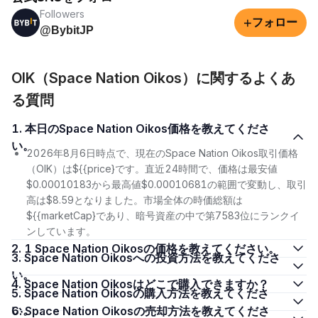
Followers
+
フォロー
@BybitJP
OIK（Space Nation Oikos）に関するよくあ
る質問
1. 本日のSpace Nation Oikos価格を教えてくださ
い。
2026年8月6日時点で、現在のSpace Nation Oikos取引価格
（OIK）は${{price}です。直近24時間で、価格は最安値
$0.00010183から最高値$0.00010681の範囲で変動し、取引
高は$8.59となりました。市場全体の時価総額は
${{marketCap}であり、暗号資産の中で第7583位にランクイ
ンしています。
2. 1 Space Nation Oikosの価格を教えてください。
3. Space Nation Oikosへの投資方法を教えてくださ
い。
4. Space Nation Oikosはどこで購入できますか？
5. Space Nation Oikosの購入方法を教えてくださ
い。
6. Space Nation Oikosの売却方法を教えてくださ