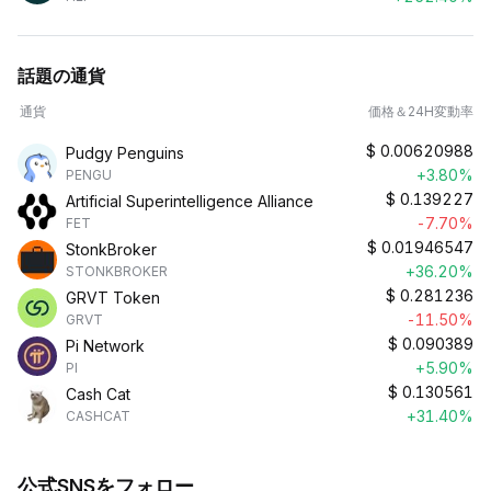
話題の通貨
通貨
価格＆24H変動率
$
0.00620988
Pudgy Penguins
+3.80%
PENGU
$
0.139227
Artificial Superintelligence Alliance
-7.70%
FET
$
0.01946547
StonkBroker
+36.20%
STONKBROKER
$
0.281236
GRVT Token
-11.50%
GRVT
$
0.090389
Pi Network
+5.90%
PI
$
0.130561
Cash Cat
+31.40%
CASHCAT
公式SNSをフォロー