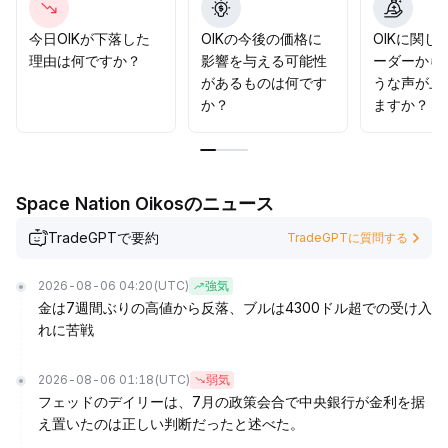
今日OIKが下落した
OIKの今後の価格に
OIKに関し
理由は何ですか？
影響を与える可能性
ーダーから
があるものは何です
うな声が上
か？
ますか？
Space Nation Oikosのニュース
TradeGPTで要約
TradeGPTに質問する
2026-08-06 04:20
(UTC)
強気
金は7週間ぶりの高値から反落、ブルは4300ドル超での受け入
れに苦戦
2026-08-06 01:18
(UTC)
弱気
フェッドのデイリーは、7月の政策会合で中央銀行が金利を据
え置いたのは正しい判断だったと述べた。