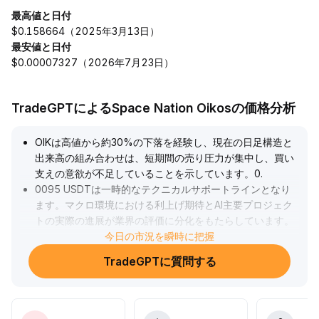
最高値と日付
$0.158664（2025年3月13日）
最安値と日付
$0.00007327（2026年7月23日）
TradeGPTによるSpace Nation Oikosの価格分析
OIKは高値から約30%の下落を経験し、現在の日足構造と
出来高の組み合わせは、短期間の売り圧力が集中し、買い
支えの意欲が不足していることを示しています。0
.
0095 USDTは一時的なテクニカルサポートラインとなり
ます。マクロ環境における利上げ期待とAI主要プロジェク
トの実際の進展が業界の評価に分化をもたらしています。
OIKが今後評価の回復を果たせるかどうかは、AIエコシステ
今日の市況を瞬時に把握
ムの展開状況と出来高の回復にかかっています。0
.
TradeGPTに質問する
0095 USDTのサポートの有効性および0
.
0145 USDTのレジスタンス突破状況に注目し、出来高と
合わせて分割購入とポジション管理をおすすめします。中
期的には防御的運用を重視してください。
.