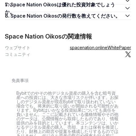
い。
7. Space Nation Oikosは優れた投資対象でしょう
か。
8. Space Nation Oikosの発行数を教えてください。
Space Nation Oikosの関連情報
ウェブサイト
spacenation.online
WhitePaper
コミュニティ
免責事項
Bybitでのやその他デジタル資産の購入を含む暗号資
産への投資には、大きな市場リスクが伴います。お探
しのデジタル資産が現在Bybitで取り扱われていない
場合でも、将来的に取り扱いが開始される可能性があ
ります。Bybitはいかなる投資結果についても責任を
負いません。ここに記載されている価格情報やその他
のデータは、公開情報から取得したものであり、情報
提供のみを目的としています。本コンテンツは、いか
なるデジタル資産の購入、売却、または保有を推奨し
たり、財務上の助言や提案を構成したりするものでは
ありません。デジタル資産の取引や保有を行う前に、