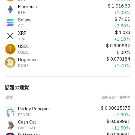
$
1,916.60
Ethereum
+1.00%
ETH
$
74.61
Solana
+2.60%
SOL
$
1.033
XRP
+1.10%
XRP
$
0.999962
USD1
0.00%
USD1
$
0.070184
Dogecoin
+1.70%
DOGE
話題の通貨
通貨
価格＆24H変動率
$
0.00625375
Pudgy Penguins
+3.60%
PENGU
$
0.099991
Cash Cat
+11.50%
CASHCAT
$
0.090641