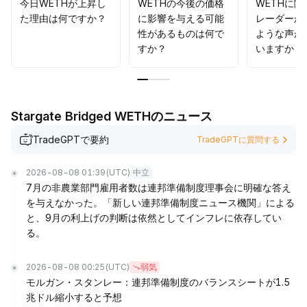
今日WETHが上昇し
WETHの今後の価格
WETHに
た理由は何ですか？
に影響を与える可能
レーダーか
性があるものは何で
ような声が
すか？
いますか？
Stargate Bridged WETHのニュース
TradeGPTで要約
TradeGPTに質問する
2026-08-08 01:39
(UTC)
中立
7月の非農業部門雇用者数は連邦準備制度理事会に明確な答え
を与えなかった。「新しい連邦準備制度ニュース機関」による
と、9月の利上げの判断は依然としてインフレに依存してい
る。
2026-08-08 00:25
(UTC)
弱気
モルガン・スタンレー：連邦準備制度のバランスシートが1.5
兆ドル縮小すると予想