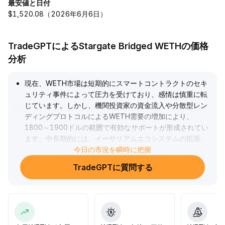
最安値と日付
$1,520.08（2026年6月6日）
TradeGPTによるStargate Bridged WETHの価格
分析
現在、WETH市場は短期的にスマートコントラクトのセキ
ュリティ事件によって圧力を受けており、感情は慎重に転
じています。しかし、機関投資家の資金流入や分散型レン
ディングプロトコルによるWETH需要の増加により、
1800～1900ドルの範囲で有効なサポートが形成されてい
ます。中長期的には、イーサリアムエコシステムの拡張、
コンプライアンス推進、構造的資金配置の影響を受け、
今日の市況を瞬時に把握
WETHはコア流動性証明書およびDeFiステーキング資産と
TradeGPTに質問する
しての価値ロジックが変わっていません。短期的にはセキ
ュリティ事件の影響がどれだけ消化されるかを注視し、ポ
ジション管理で変動に対応することを推奨します。中長期
的には引き続き配置し、構造的な増加資金やDeFiエコシス
テムのイノベーションによる価値回帰を捉えましょう。
.