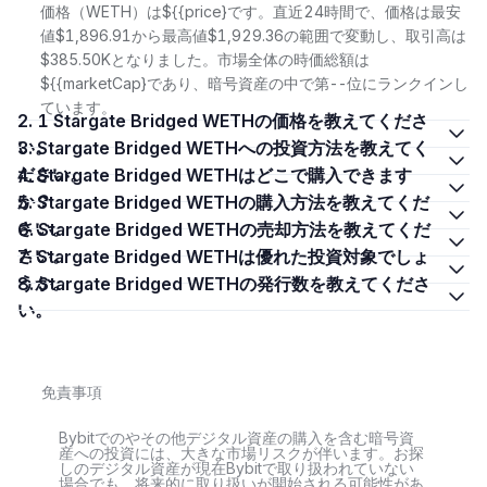
価格（WETH）は${{price}です。直近24時間で、価格は最安
値$1,896.91から最高値$1,929.36の範囲で変動し、取引高は
$385.50Kとなりました。市場全体の時価総額は
${{marketCap}であり、暗号資産の中で第--位にランクインし
ています。
2. 1 Stargate Bridged WETHの価格を教えてくださ
い。
3. Stargate Bridged WETHへの投資方法を教えてく
ださい。
4. Stargate Bridged WETHはどこで購入できます
か？
5. Stargate Bridged WETHの購入方法を教えてくだ
さい。
6. Stargate Bridged WETHの売却方法を教えてくだ
さい。
7. Stargate Bridged WETHは優れた投資対象でしょ
うか。
8. Stargate Bridged WETHの発行数を教えてくださ
い。
免責事項
Bybitでのやその他デジタル資産の購入を含む暗号資
産への投資には、大きな市場リスクが伴います。お探
しのデジタル資産が現在Bybitで取り扱われていない
場合でも、将来的に取り扱いが開始される可能性があ