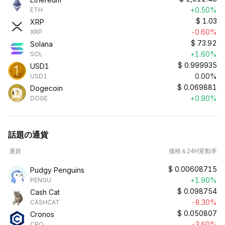
+0.50%
ETH
$
1.03
XRP
-0.60%
XRP
$
73.92
Solana
+1.60%
SOL
$
0.999935
USD1
0.00%
USD1
$
0.069881
Dogecoin
+0.90%
DOGE
話題の通貨
通貨
価格＆24H変動率
$
0.00608715
Pudgy Penguins
+1.90%
PENGU
$
0.098754
Cash Cat
-8.30%
CASHCAT
$
0.050807
Cronos
-3.60%
CRO