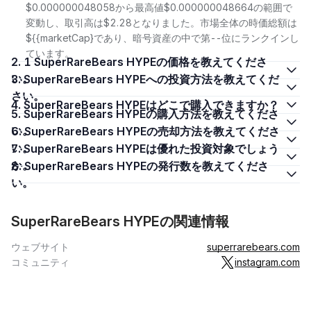
$0.000000048058から最高値$0.000000048664の範囲で
変動し、取引高は$2.28となりました。市場全体の時価総額は
${{marketCap}であり、暗号資産の中で第--位にランクインし
ています。
2. 1 SuperRareBears HYPEの価格を教えてくださ
い。
3. SuperRareBears HYPEへの投資方法を教えてくだ
さい。
4. SuperRareBears HYPEはどこで購入できますか？
5. SuperRareBears HYPEの購入方法を教えてくださ
い。
6. SuperRareBears HYPEの売却方法を教えてくださ
い。
7. SuperRareBears HYPEは優れた投資対象でしょう
か。
8. SuperRareBears HYPEの発行数を教えてくださ
い。
SuperRareBears HYPEの関連情報
ウェブサイト
superrarebears.com
コミュニティ
instagram.com