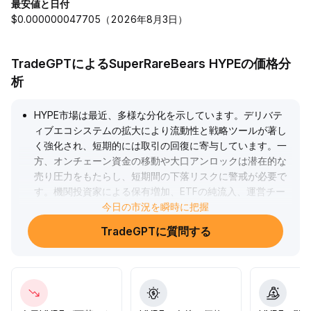
最安値と日付
$0.000000047705（2026年8月3日）
TradeGPTによるSuperRareBears HYPEの価格分
析
HYPE市場は最近、多様な分化を示しています。デリバテ
ィブエコシステムの拡大により流動性と戦略ツールが著し
く強化され、短期的には取引の回復に寄与しています。一
方、オンチェーン資金の移動や大口アンロックは潜在的な
売り圧力をもたらし、短期間の下落リスクに警戒が必要で
す。機関投資家による保有増加、ETFの純流入、運営チー
ムの安定的な保有は長期的な価値の裏付けとなっていま
今日の市況を瞬時に把握
す。テクニカル面では55ドルが重要なサポートラインで
TradeGPTに質問する
す。これを守りつつ60～62ドルを突破できれば中期リバ
ウンドトレンドが確認できますが、逆に割り込むと下落圧
力が強まります。出来高の変化とオンチェーン資金の動向
に注意を払い、リスクコントロールとともに柔軟なポジシ
ョン調整を推奨します。
.