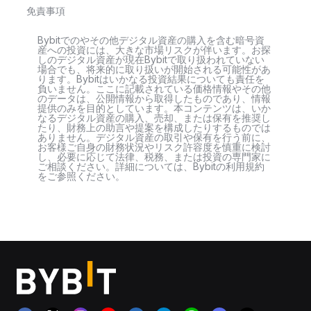
免責事項
Bybitでのやその他デジタル資産の購入を含む暗号資
産への投資には、大きな市場リスクが伴います。お探
しのデジタル資産が現在Bybitで取り扱われていない
場合でも、将来的に取り扱いが開始される可能性があ
ります。Bybitはいかなる投資結果についても責任を
負いません。ここに記載されている価格情報やその他
のデータは、公開情報から取得したものであり、情報
提供のみを目的としています。本コンテンツは、いか
なるデジタル資産の購入、売却、または保有を推奨し
たり、財務上の助言や提案を構成したりするものでは
ありません。デジタル資産の取引や保有を行う前に、
お客様ご自身の財務状況やリスク許容度を慎重に検討
し、必要に応じて法律、税務、または投資の専門家に
ご相談ください。詳細については、Bybitの利用規約
をご参照ください。