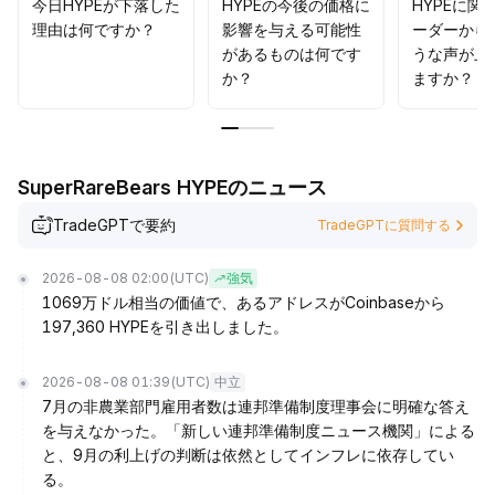
今日HYPEが下落した
HYPEの今後の価格に
HYPEに関
理由は何ですか？
影響を与える可能性
ーダーから
があるものは何です
うな声が上
か？
ますか？
SuperRareBears HYPEのニュース
TradeGPTで要約
TradeGPTに質問する
2026-08-08 02:00
(UTC)
強気
1069万ドル相当の価値で、あるアドレスがCoinbaseから
197,360 HYPEを引き出しました。
2026-08-08 01:39
(UTC)
中立
7月の非農業部門雇用者数は連邦準備制度理事会に明確な答え
を与えなかった。「新しい連邦準備制度ニュース機関」による
と、9月の利上げの判断は依然としてインフレに依存してい
る。