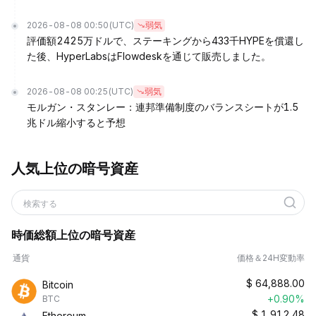
2026-08-08 00:50
(UTC)
弱気
評価額2425万ドルで、ステーキングから433千HYPEを償還し
た後、HyperLabsはFlowdeskを通じて販売しました。
2026-08-08 00:25
(UTC)
弱気
モルガン・スタンレー：連邦準備制度のバランスシートが1.5
兆ドル縮小すると予想
人気上位の暗号資産
検索する
時価総額上位の暗号資産
通貨
価格＆24H変動率
$
64,888.00
Bitcoin
+0.90%
BTC
$
1,912.48
Ethereum