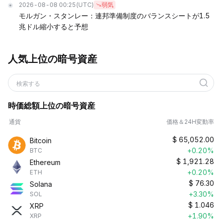
2026-08-08 00:25
(UTC)
弱気
モルガン・スタンレー：連邦準備制度のバランスシートが1.5
兆ドル縮小すると予想
人気上位の暗号資産
検索する
時価総額上位の暗号資産
通貨
価格＆24H変動率
$
65,052.00
Bitcoin
+0.20%
BTC
$
1,921.28
Ethereum
+0.20%
ETH
$
76.30
Solana
+3.30%
SOL
$
1.046
XRP
+1.90%
XRP