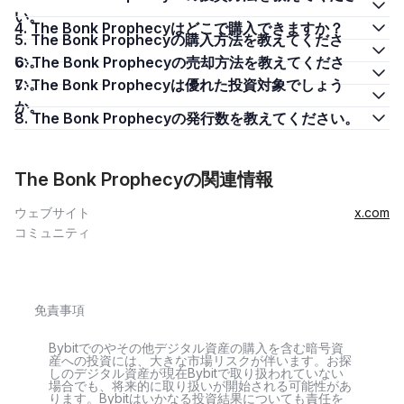
い。
4. The Bonk Prophecyはどこで購入できますか？
5. The Bonk Prophecyの購入方法を教えてくださ
い。
6. The Bonk Prophecyの売却方法を教えてくださ
い。
7. The Bonk Prophecyは優れた投資対象でしょう
か。
8. The Bonk Prophecyの発行数を教えてください。
The Bonk Prophecyの関連情報
ウェブサイト
x.com
コミュニティ
免責事項
Bybitでのやその他デジタル資産の購入を含む暗号資
産への投資には、大きな市場リスクが伴います。お探
しのデジタル資産が現在Bybitで取り扱われていない
場合でも、将来的に取り扱いが開始される可能性があ
ります。Bybitはいかなる投資結果についても責任を