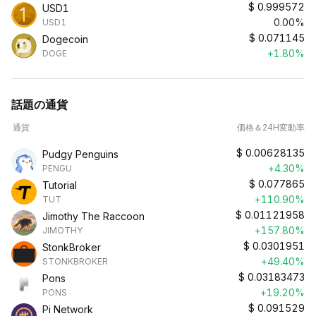
$
0.999572
USD1
0.00%
USD1
$
0.071145
Dogecoin
+1.80%
DOGE
話題の通貨
通貨
価格＆24H変動率
$
0.00628135
Pudgy Penguins
+4.30%
PENGU
$
0.077865
Tutorial
+110.90%
TUT
$
0.01121958
Jimothy The Raccoon
+157.80%
JIMOTHY
$
0.0301951
StonkBroker
+49.40%
STONKBROKER
$
0.03183473
Pons
+19.20%
PONS
$
0.091529
Pi Network