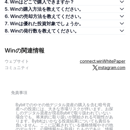
4. Winはどこで購入できますか？
5. Winの購入方法を教えてください。
6. Winの売却方法を教えてください。
7. Winは優れた投資対象でしょうか。
8. Winの発行数を教えてください。
Winの関連情報
ウェブサイト
connect.win
WhitePaper
コミュニティ
instagram.com
免責事項
Bybitでのやその他デジタル資産の購入を含む暗号資
産への投資には、大きな市場リスクが伴います。お探
しのデジタル資産が現在Bybitで取り扱われていない
場合でも、将来的に取り扱いが開始される可能性があ
ります。Bybitはいかなる投資結果についても責任を
負いません。ここに記載されている価格情報やその他
のデータは、公開情報から取得したものであり、情報