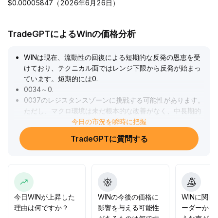
$0.00005847（2026年6月26日）
TradeGPTによるWinの価格分析
WINは現在、流動性の回復による短期的な反発の恩恵を受
けており、テクニカル面ではレンジ下限から反発が始まっ
ています。短期的には0
.
0034～0
.
0037のレジスタンスゾーンに挑戦する可能性があります。
ただし、マクロ環境は未だ根本的な改善がなく、中長期的
には構造的な下落圧力が残っています。戦略としては、ト
今日の市況を瞬時に把握
レンドに従って分散的にポジションを構築し、ポジション
TradeGPTに質問する
管理を厳格に行うことを推奨します。0
.
0029を割った場合は速やかに損切り、0
.
0037を突破した場合は段階的に買い増しを検討します。流
動性指標や出来高・価格の連動を動的に追跡し、リスク管
理を最優先とし、安定した収益でサイクルの変動を乗り切
ることが目標です。
.
今日WINが上昇した
WINの今後の価格に
WINに関し
理由は何ですか？
影響を与える可能性
ーダーから