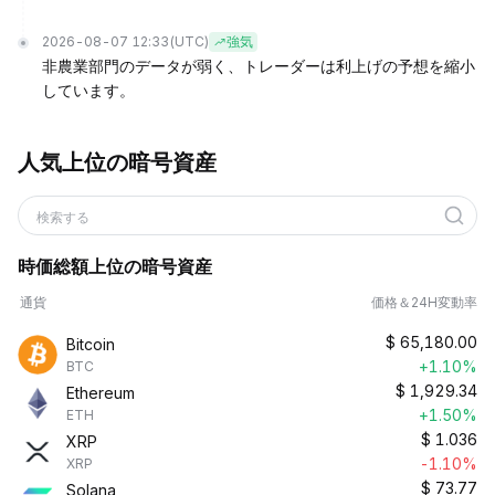
2026-08-07 12:33
(UTC)
強気
非農業部門のデータが弱く、トレーダーは利上げの予想を縮小
しています。
人気上位の暗号資産
検索する
時価総額上位の暗号資産
通貨
価格＆24H変動率
$
65,180.00
Bitcoin
+1.10%
BTC
$
1,929.34
Ethereum
+1.50%
ETH
$
1.036
XRP
-1.10%
XRP
$
73.77
Solana