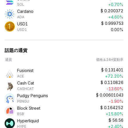
+0.70%
SOL
$
0.200372
Cardano
+4.60%
ADA
$
0.999753
USD1
0.00%
USD1
話題の通貨
通貨
価格＆24H変動率
$
0.131401
Fusionist
+72.20%
ACE
$
0.110826
Cash Cat
-13.60%
CASHCAT
$
0.00601043
Pudgy Penguins
-1.90%
PENGU
$
0.164252
Block Street
+15.80%
BSB
$
56.56
Hyperliquid
+2.40%
HYPE