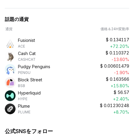
話題の通貨
通貨
価格＆24H変動率
$
0.134117
Fusionist
+72.20%
ACE
$
0.110372
Cash Cat
-13.60%
CASHCAT
$
0.00601479
Pudgy Penguins
-1.90%
PENGU
$
0.163566
Block Street
+15.80%
BSB
$
56.57
Hyperliquid
+2.40%
HYPE
$
0.01230248
Plume
+8.70%
PLUME
公式SNSをフォロー