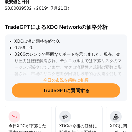
最安値と日付
$0.00039532（2019年7月21日）
TradeGPTによるXDC Networkの価格分析
XDCは深い調整を経て0
.
0259～0
.
0266のレンジで堅固なサポートを示しました。現在、売
り圧力はほぼ解消され、テクニカル面では下落リスクのマ
ージンが減少しています。マクロ流動性と規制の変数に影
響され、市場のリスク志向が回復し段階的な反発を促して
いますが、明確な出来高のブレイクアウトがない限り、0
今日の市況を瞬時に把握
.
0272が上方の重要なレジスタンスとなります。推奨：中
TradeGPTに質問する
期的には0
.
0259～0
.
0272のレンジで安値買い・高値売りを中心に、今後の出
来高の変化とファンダメンタルの触媒に注目し、0
.
0259を割らない場合は防御を優先し、0
.
0272を突破すれば0
.
今日XDCが下落した
XDCの今後の価格に
XDCに関
0285～0
.