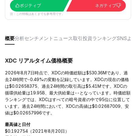
ポジティブ
ネガティブ
注：この情報はあくまでも参考用です。
概要
分析
センチメント
ニュース
取引
投資
ランキング
SNS
よ
XDC リアルタイム価格概要
2026年8月7日時点で、XDCの時価総額は$530.36Mであり、過
去24時間で-0.49%の変動を記録しています。XDCの現在の価格
は$0.02658375、過去24時間の取引高は$5.41Mです。XDCの
循環供給量は19.95B、最大供給量は--となっています。時価総額
ランキングでは、XDCはすべての暗号資産の中で95位に位置して
います。過去24時間において、XDCの高値は$0.02687009、安
値は$0.02657996です。
最高値と日付
$0.192754（2021年8月20日）