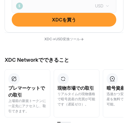
USD
$
XDCを買う
→
XDC→USD変換ツール
XDC Networkでできること
プレマーケットで
現物市場での取引
暗号資産
リアルタイムの現物価格
迅速かつ安全
の取引
で暗号資産の売買が可能
産を無料でら
上場前の新規トークンに
です（遅延ゼロ）。
可能。
一足先にアクセスし、取
引できます。