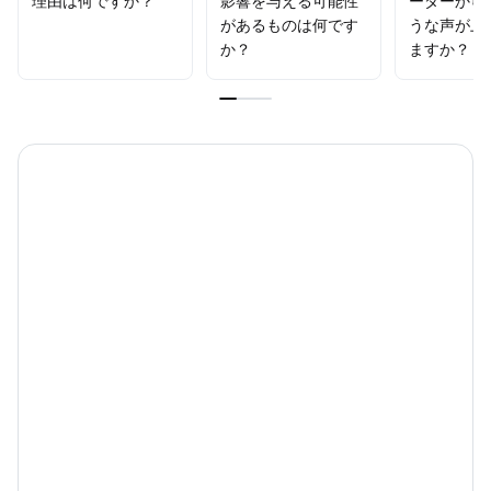
理由は何ですか？
影響を与える可能性
ーダーから
0300への短期上昇のチャンスに注目してください。
.
があるものは何です
うな声が上
か？
ますか？