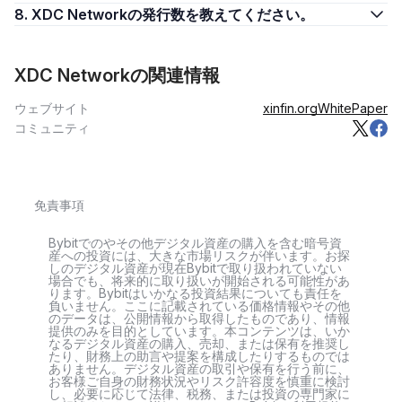
8. XDC Networkの発行数を教えてください。
XDC Networkの関連情報
ウェブサイト
xinfin.org
WhitePaper
コミュニティ
免責事項
Bybitでのやその他デジタル資産の購入を含む暗号資
産への投資には、大きな市場リスクが伴います。お探
しのデジタル資産が現在Bybitで取り扱われていない
場合でも、将来的に取り扱いが開始される可能性があ
ります。Bybitはいかなる投資結果についても責任を
負いません。ここに記載されている価格情報やその他
のデータは、公開情報から取得したものであり、情報
提供のみを目的としています。本コンテンツは、いか
なるデジタル資産の購入、売却、または保有を推奨し
たり、財務上の助言や提案を構成したりするものでは
ありません。デジタル資産の取引や保有を行う前に、
お客様ご自身の財務状況やリスク許容度を慎重に検討
し、必要に応じて法律、税務、または投資の専門家に