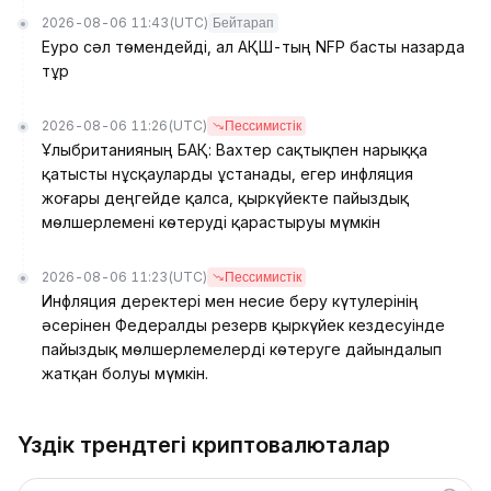
2026-08-06 11:43
(UTC)
Бейтарап
Еуро сәл төмендейді, ал АҚШ-тың NFP басты назарда
тұр
2026-08-06 11:26
(UTC)
Пессимистік
Ұлыбританияның БАҚ: Вахтер сақтықпен нарыққа
қатысты нұсқауларды ұстанады, егер инфляция
жоғары деңгейде қалса, қыркүйекте пайыздық
мөлшерлемені көтеруді қарастыруы мүмкін
2026-08-06 11:23
(UTC)
Пессимистік
Инфляция деректері мен несие беру күтулерінің
әсерінен Федералды резерв қыркүйек кездесуінде
пайыздық мөлшерлемелерді көтеруге дайындалып
жатқан болуы мүмкін.
Үздік трендтегі криптовалюталар