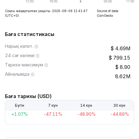
Соңғы жаңартылған уақыты: 2026-08-06 11:41:47
Source of data:
(UTC+0)
CoinGecko
Баға статистикасы
Нарық капит.
4.69M
24 сағ көлемі
799.15
Тарихи максимум
8.90
Айналымда
8.62M
Баға тарихы (USD)
Бүгін
7 күн
14 күн
30 күн
+1.07%
-47.11%
-48.90%
-44.89%