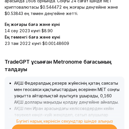
арасында 1608 орнында. Соңғы 24 сағат ішінде MET
криптовалютасы $0.544472 ең жоғары деңгейіне және
$0.53843 ең төмен деңгейіне жетті.
Ең жоғары баға және күні
14 сәу 2023 күнгі $8.90
Ең төменгі баға және күні
23 там 2022 күнгі $0.00148609
TradeGPT ұсынған Metronome бағасының
талдауы
АҚШ Федералдық резерв жүйесінің қатаң саясаты
мен геосаяси қақтығыстардың әсерінен MET соңғы
уақытта айтарлықтай ауытқуға ұшырады, 0,160
АҚШ доллары маңызды қолдау деңгейіне айналды
.
АҚШ пен Иран арасындағы келіссөздерден кейін
тәуекел көңіл-күйі жеңілдеп, сатып алушылар
біртіндеп позицияларын арттырды, баға қысқа
Бүгінгі нарық көрінісін секундтар ішінде алыңыз
мерзімде тұрақтанып, қайта өсе бастады
.