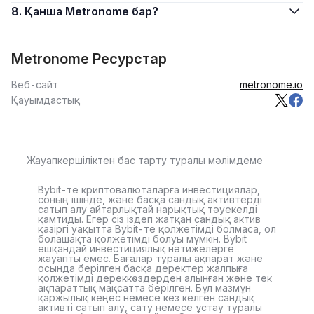
8. Қанша Metronome бар?
Metronome Ресурстар
Веб-сайт
metronome.io
Қауымдастық
Жауапкершіліктен бас тарту туралы мәлімдеме
Bybit-те криптовалюталарға инвестициялар,
соның ішінде, және басқа сандық активтерді
сатып алу айтарлықтай нарықтық тәуекелді
қамтиды. Егер сіз іздеп жатқан сандық актив
қазіргі уақытта Bybit-те қолжетімді болмаса, ол
болашақта қолжетімді болуы мүмкін. Bybit
ешқандай инвестициялық нәтижелерге
жауапты емес. Бағалар туралы ақпарат және
осында берілген басқа деректер жалпыға
қолжетімді дереккөздерден алынған және тек
ақпараттық мақсатта берілген. Бұл мазмұн
қаржылық кеңес немесе кез келген сандық
активті сатып алу, сату немесе ұстау туралы