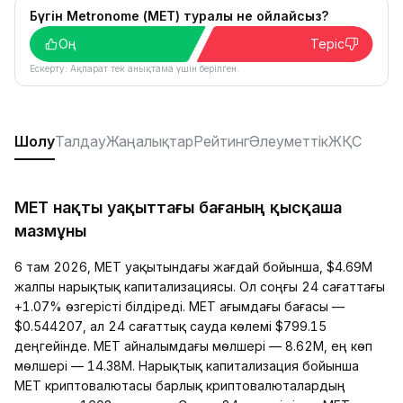
Бүгін Metronome (MET) туралы не ойлайсыз?
Оң
Теріс
Ескерту: Ақпарат тек анықтама үшін берілген.
Шолу
Талдау
Жаңалықтар
Рейтинг
Әлеуметтік
ЖҚС
MET нақты уақыттағы бағаның қысқаша
мазмұны
6 там 2026, MET уақытындағы жағдай бойынша, $4.69M
жалпы нарықтық капитализациясы. Ол соңғы 24 сағаттағы
+1.07% өзгерісті білдіреді. MET ағымдағы бағасы —
$0.544207, ал 24 сағаттық сауда көлемі $799.15
деңгейінде. MET айналымдағы мөлшері — 8.62M, ең көп
мөлшері — 14.38M. Нарықтық капитализация бойынша
MET криптовалютасы барлық криптовалюталардың