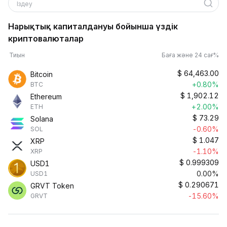
Іздеу
Нарықтық капиталдануы бойынша үздік
криптовалюталар
Тиын
Баға және 24 сағ%
$
64,463.00
Bitcoin
+0.80%
BTC
$
1,902.12
Ethereum
+2.00%
ETH
$
73.29
Solana
-0.60%
SOL
$
1.047
XRP
-1.10%
XRP
$
0.999309
USD1
0.00%
USD1
$
0.290671
GRVT Token
-15.60%
GRVT