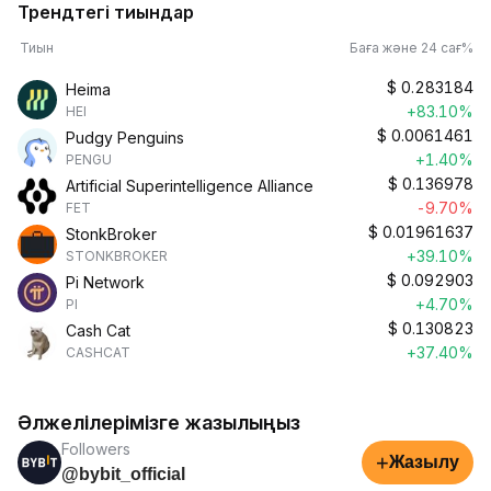
Трендтегі тиындар
Тиын
Баға және 24 сағ%
$
0.283184
Heima
+83.10%
HEI
$
0.0061461
Pudgy Penguins
+1.40%
PENGU
$
0.136978
Artificial Superintelligence Alliance
-9.70%
FET
$
0.01961637
StonkBroker
+39.10%
STONKBROKER
$
0.092903
Pi Network
+4.70%
PI
$
0.130823
Cash Cat
+37.40%
CASHCAT
Әлжелілерімізге жазылыңыз
Followers
+
Жазылу
@bybit_official