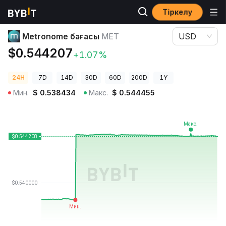
Тіркелу
Криптовалюта бағалары
Metronome бағасы MET
Metronome бағасы
MET
USD
$0.544207
+1.07%
24H
7D
14D
30D
60D
200D
1Y
Мин.
$
0.538434
Макс.
$
0.544455