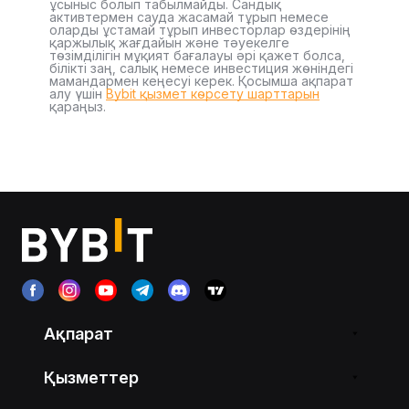
ұсыныс болып табылмайды. Сандық
активтермен сауда жасамай тұрып немесе
оларды ұстамай тұрып инвесторлар өздерінің
қаржылық жағдайын және тәуекелге
төзімділігін мұқият бағалауы әрі қажет болса,
білікті заң, салық немесе инвестиция жөніндегі
мамандармен кеңесуі керек. Қосымша ақпарат
алу үшін
Bybit қызмет көрсету шарттарын
қараңыз.
Ақпарат
Қызметтер