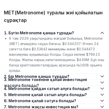
MET(Metronome) туралы жиі қойылатын
сұрақтар
1. Бүгін Metronome қанша тұрады?
6 там 2026 уақытындағы жағдай бойынша, Metronome
(MET) ағымдағы сауда бағасы: $0.544207. Өткен 24
сағатта баға $0.53843 минимумы және $0.544472
максимумы ауқымында болды. Сауда көлемі $799.15
болды. Жалпы нарық капитализациясы: $4.69M. Бұл оны
басқа криптовалюталардың арасында №1608 орынға
қояды.
2. Бір Metronome қанша тұрады?
3. Metronome токеніне қалай инвестиция
жасауға болады?
4. Metronome қайдан сатып алуға болады?
5. Metronome қалай сатып алуға болады?
6. Metronome қалай сатуға болады?
7. Metronome жақсы инвестиция ма?