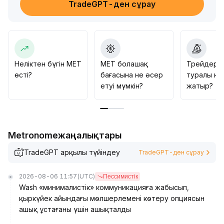
TradeGPT-ден сұрау
0,170 АҚШ долларынан жоғары сенімді бұзылуға
назар аударған жөн, егер сауда көлемі өсе түссе,
мақсатты аралық – 0,180–0,182 АҚШ доллары; ал
егер 0,160 АҚШ доллары сақталмаса, бағаның
0,150 АҚШ долларына дейін төмендеу қаупінен сақ
болу керек
.
Неліктен бүгін MET
MET болашақ
Трейдерл
Қазіргі құбылмалы жағдайда сауда стратегиясы –
өсті?
бағасына не әсер
туралы не
диапазонда сауда жасау, жаңалықтарды және
етуі мүмкін?
жатыр?
сауда көлемінің динамикасын мұқият қадағалау
.
Metronomeжаңалықтары
TradeGPT арқылы түйіндеу
TradeGPT-ден сұрау
2026-08-06 11:57
(UTC)
Пессимистік
Wash «минималистік» коммуникацияға жабысып,
қыркүйек айындағы мөлшерлемені көтеру опциясын
ашық ұстағаны үшін ашықталды