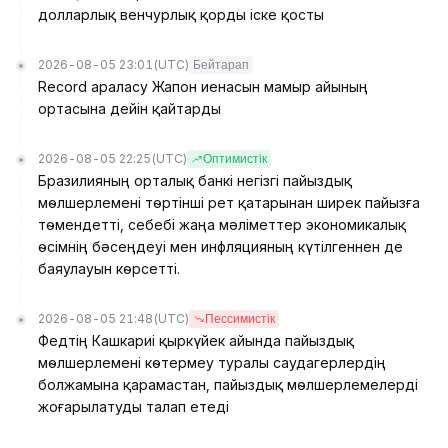
долларлық венчурлық қорды іске қосты
2026-08-05 23:01
(UTC)
Бейтарап
Record араласу Жапон иенасын мамыр айының
ортасына дейін қайтарды
2026-08-05 22:25
(UTC)
Оптимистік
Бразилияның орталық банкі негізгі пайыздық
мөлшерлемені төртінші рет қатарынан ширек пайызға
төмендетті, себебі жаңа мәліметтер экономикалық
өсімнің бәсеңдеуі мен инфляцияның күтілгеннен де
баяулауын көрсетті.
2026-08-05 21:48
(UTC)
Пессимистік
Федтің Кашкариі қыркүйек айында пайыздық
мөлшерлемені көтермеу туралы саудагерлердің
болжамына қарамастан, пайыздық мөлшерлемелерді
жоғарылатуды талап етеді