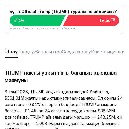
Бүгін Official Trump (TRUMP) туралы не ойлайсыз?
Оң
Теріс
Ескерту: Ақпарат тек анықтама үшін берілген.
Шолу
Талдау
Жаңалықтар
Сауда жасау
Инвестициялау
Р
TRUMP нақты уақыттағы бағаның қысқаша
мазмұны
6 там 2026, TRUMP уақытындағы жағдай бойынша,
$361.01M жалпы нарықтық капитализациясы. Ол соңғы 24
сағаттағы -0.84% өзгерісті білдіреді. TRUMP ағымдағы
бағасы — $1.45, ал 24 сағаттық сауда көлемі $38.86M
деңгейінде. TRUMP айналымдағы мөлшері — 248.25M, ең
көп мөлшері — 1.00B. Нарықтық капитализация бойынша