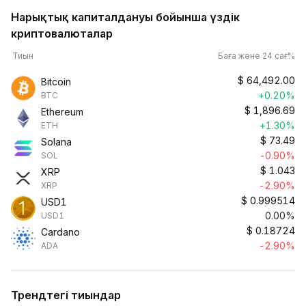
Нарықтық капиталдануы бойынша үздік
криптовалюталар
Тиын
Баға және 24 сағ%
$
64,492.00
Bitcoin
+0.20%
BTC
$
1,896.69
Ethereum
+1.30%
ETH
$
73.49
Solana
-0.90%
SOL
$
1.043
XRP
-2.90%
XRP
$
0.999514
USD1
0.00%
USD1
$
0.18724
Cardano
-2.90%
ADA
Трендтегі тиындар