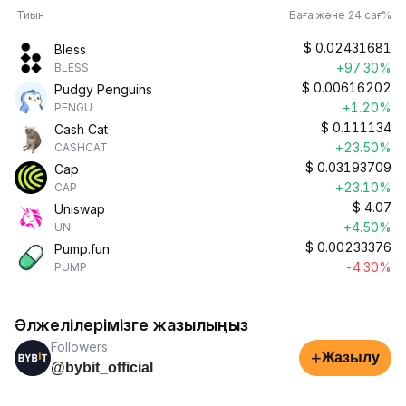
Тиын
Баға және 24 сағ%
$
0.02431681
Bless
+97.30%
BLESS
$
0.00616202
Pudgy Penguins
+1.20%
PENGU
$
0.111134
Cash Cat
+23.50%
CASHCAT
$
0.03193709
Cap
+23.10%
CAP
$
4.07
Uniswap
+4.50%
UNI
$
0.00233376
Pump.fun
-4.30%
PUMP
Әлжелілерімізге жазылыңыз
Followers
+
Жазылу
@bybit_official