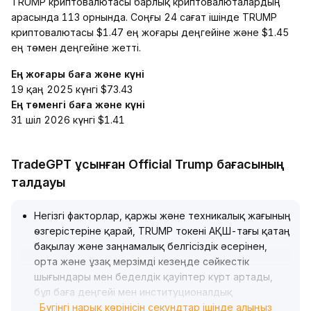
TRUMP криптовалютасы барлық криптовалюталардың
арасында 113 орнында. Соңғы 24 сағат ішінде TRUMP
криптовалютасы $1.47 ең жоғары деңгейіне және $1.45
ең төмен деңгейіне жетті.
Ең жоғары баға және күні
19 қаң 2025 күнгі $73.43
Ең төменгі баға және күні
31 шіл 2026 күнгі $1.41
TradeGPT ұсынған Official Trump бағасының
талдауы
Негізгі факторлар, қаржы және техникалық жағының
өзгерістеріне қарай, TRUMP токені АҚШ-тағы қатаң
бақылау және заңнамалық белгісіздік әсерінен,
орта және ұзақ мерзімді кезеңде сәйкестік
шығындары мен беделдік қауіптер күрт артады,
бұл баға деңгейі мен институционалдық
орналастыруға қызығушылықты төмендетеді
Бүгінгі нарық көрінісін секундтар ішінде алыңыз
.