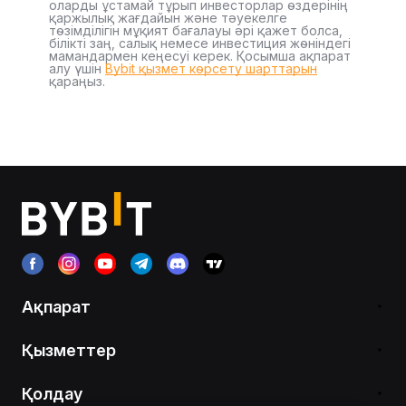
оларды ұстамай тұрып инвесторлар өздерінің
қаржылық жағдайын және тәуекелге
төзімділігін мұқият бағалауы әрі қажет болса,
білікті заң, салық немесе инвестиция жөніндегі
мамандармен кеңесуі керек. Қосымша ақпарат
алу үшін
Bybit қызмет көрсету шарттарын
қараңыз.
Ақпарат
Қызметтер
Қолдау