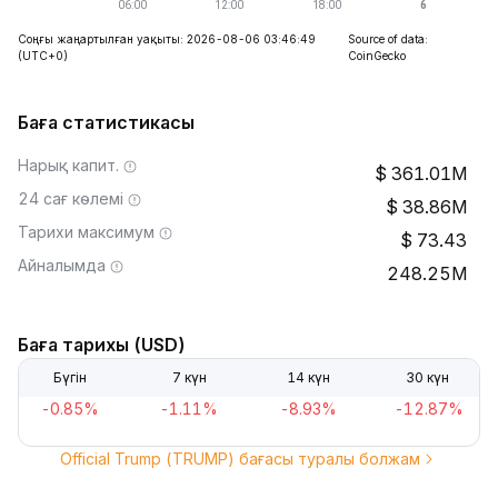
Соңғы жаңартылған уақыты: 2026-08-06 03:46:49
Source of data:
(UTC+0)
CoinGecko
Баға статистикасы
Нарық капит.
361.01M
24 сағ көлемі
38.86M
Тарихи максимум
73.43
Айналымда
248.25M
Баға тарихы (USD)
Бүгін
7 күн
14 күн
30 күн
-0.85%
-1.11%
-8.93%
-12.87%
Official Trump (TRUMP) бағасы туралы болжам