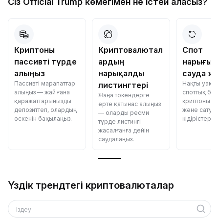
Сіз Official Trump көмегімен не істей аласыз?
Криптоны
Криптовалютал
Спот
пассивті түрде
ардың
нарығым
алыңыз
нарықалды
сауда жа
Пассивті марапаттар
Нақты уақыт
листингтері
алыңыз — жай ғана
споттық ба
Жаңа токендерге
қаражаттарыңызды
криптоны са
ерте қатынас алыңыз
депозиттеп, олардың
және сату —
— оларды ресми
өскенін бақылаңыз.
кідірістер.
түрде листингі
жасалғанға дейін
саудалаңыз.
Үздік трендтегі криптовалюталар
Іздеу