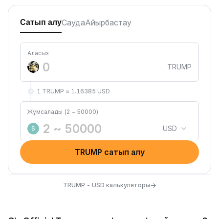
Сауда
Айырбастау
Сатып алу
Аласыз
TRUMP
1 TRUMP ≈ 1.16385 USD
Жұмсалады (2 ~ 50000)
USD
$
TRUMP сатып алу
→
TRUMP - USD калькуляторы