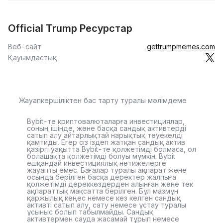
Official Trump Ресурстар
Веб-сайт
gettrumpmemes.com
Қауымдастық
Жауапкершіліктен бас тарту туралы мәлімдеме
Bybit-те криптовалюталарға инвестициялар,
соның ішінде, және басқа сандық активтерді
сатып алу айтарлықтай нарықтық тәуекелді
қамтиды. Егер сіз іздеп жатқан сандық актив
қазіргі уақытта Bybit-те қолжетімді болмаса, ол
болашақта қолжетімді болуы мүмкін. Bybit
ешқандай инвестициялық нәтижелерге
жауапты емес. Бағалар туралы ақпарат және
осында берілген басқа деректер жалпыға
қолжетімді дереккөздерден алынған және тек
ақпараттық мақсатта берілген. Бұл мазмұн
қаржылық кеңес немесе кез келген сандық
активті сатып алу, сату немесе ұстау туралы
ұсыныс болып табылмайды. Сандық
активтермен сауда жасамай тұрып немесе