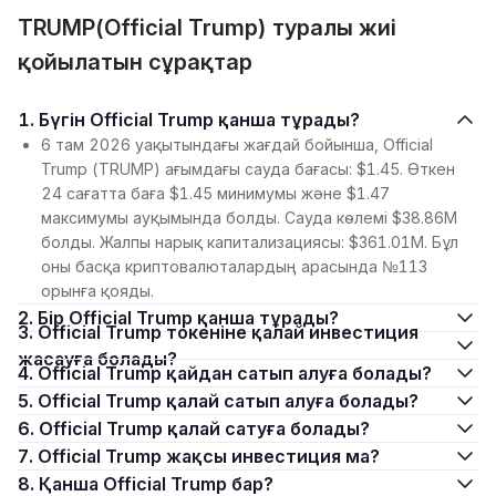
TRUMP(Official Trump) туралы жиі
қойылатын сұрақтар
1. Бүгін Official Trump қанша тұрады?
6 там 2026 уақытындағы жағдай бойынша, Official
Trump (TRUMP) ағымдағы сауда бағасы: $1.45. Өткен
24 сағатта баға $1.45 минимумы және $1.47
максимумы ауқымында болды. Сауда көлемі $38.86M
болды. Жалпы нарық капитализациясы: $361.01M. Бұл
оны басқа криптовалюталардың арасында №113
орынға қояды.
2. Бір Official Trump қанша тұрады?
3. Official Trump токеніне қалай инвестиция
жасауға болады?
4. Official Trump қайдан сатып алуға болады?
5. Official Trump қалай сатып алуға болады?
6. Official Trump қалай сатуға болады?
7. Official Trump жақсы инвестиция ма?
8. Қанша Official Trump бар?