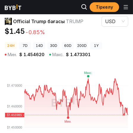
Тіркелу
Криптовалюта бағалары
Official Trump бағасы TRUMP
Official Trump бағасы
TRUMP
USD
$1.45
-0.85%
24H
7D
14D
30D
60D
200D
1Y
Мин.
$
1.454620
Макс.
$
1.473301