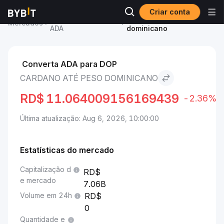
Criar conta
Preço de Cardano
Cardano to Peso
Mercados
ADA
dominicano
Converta ADA para DOP
CARDANO ATÉ PESO DOMINICANO
RD$
11.064009156169439
-2.36%
Última atualização: Aug 6, 2026, 10:00:00
Estatísticas do mercado
Capitalização d
e mercado
7.06B
Volume em 24h
0
Quantidade e