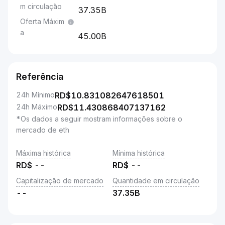
m circulação
37.35B
Oferta Máxim
a
45.00B
Referência
24h Mínimo
RD$
10.831082647618501
24h Máximo
RD$
11.430868407137162
*Os dados a seguir mostram informações sobre o
mercado de eth
Máxima histórica
Mínima histórica
RD$
--
RD$
--
Capitalização de mercado
Quantidade em circulação
--
37.35B