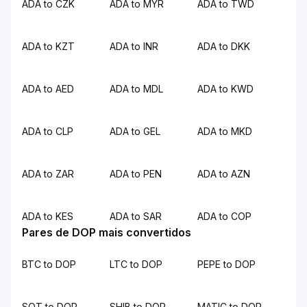
ADA to CZK
ADA to MYR
ADA to TWD
ADA to KZT
ADA to INR
ADA to DKK
ADA to AED
ADA to MDL
ADA to KWD
ADA to CLP
ADA to GEL
ADA to MKD
ADA to ZAR
ADA to PEN
ADA to AZN
ADA to KES
ADA to SAR
ADA to COP
Pares de DOP mais convertidos
BTC to DOP
LTC to DOP
PEPE to DOP
SQT to DOP
SHIB to DOP
MATIC to DOP