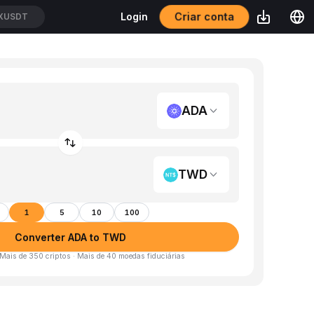
Criar conta
Login
XUSDT
ADA
TWD
1
5
10
100
Converter ADA to TWD
 Mais de 350 criptos · Mais de 40 moedas fiduciárias