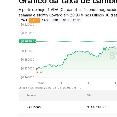
Gráfico da taxa de câmb
A partir de hoje, 1 ADA (Cardano) está sendo negocia
semana e slightly upward em 20.99% nos últimos 30 dias
24H
7D
14D
30D
60D
200D
Última atualização: 2026-08-08, 02:05 GMT+0
Período
Alta
24 Horas
NT$0.200763