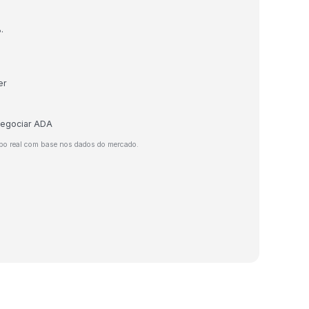
.
er
 negociar ADA
po real com base nos dados do mercado.