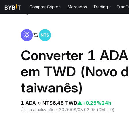
Comprar Cripto
Mercados
Trading
TradFi
Página inicial
ADA to TWD
Converter 1 ADA
em TWD (Novo d
taiwanês)
1 ADA ≈ NT$6.48 TWD
▲
+0.25%
24h
Última atualização
：
2026/08/08 02:05
(
GMT+0
)