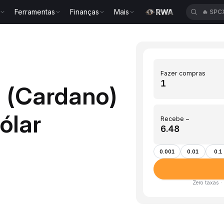
Ferramentas
Finanças
Mais
🔥
SPC
Fazer compras
 (Cardano)
ólar
Recebe ~
0.001
0.01
0.1
Zero taxas ·