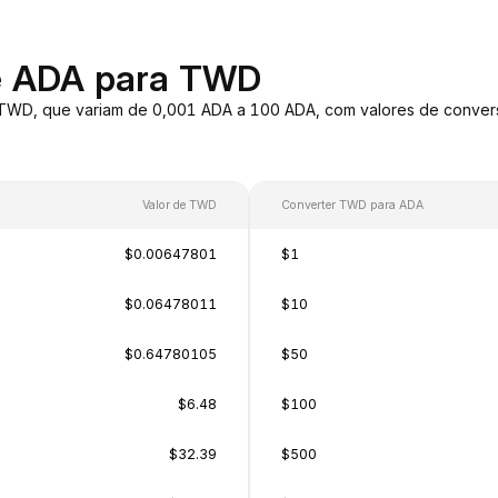
e ADA para TWD
 TWD, que variam de 0,001 ADA a 100 ADA, com valores de conve
Valor de TWD
Converter TWD para ADA
$0.00647801
$1
$0.06478011
$10
$0.64780105
$50
$6.48
$100
$32.39
$500