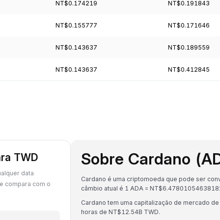
NT$0.174219
NT$0.191843
NT$0.155777
NT$0.171646
NT$0.143637
NT$0.189559
NT$0.143637
NT$0.412845
Sobre Cardano (A
para TWD
alquer data
Cardano é uma criptomoeda que pode ser conve
se compara com o
câmbio atual é 1 ADA = NT$6.478010546381
Cardano tem uma capitalização de mercado d
horas de NT$12.54B TWD.