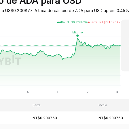
io de ADA para USD
do a US$0.200877. A taxa de câmbio de ADA para USD up em 0.45% 
.
Alta
:
NT$
0.208704
Baixa
:
NT$
0.169647
Baixa
Média
NT$0.200763
NT$0.200763