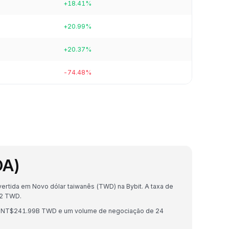
+18.41%
+20.99%
+20.37%
-74.48%
DA)
rtida em Novo dólar taiwanês (TWD) na Bybit. A taxa de
82 TWD.
e NT$241.99B TWD e um volume de negociação de 24