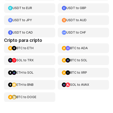
USDT
to
EUR
USDT
to
GBP
USDT
to
JPY
USDT
to
AUD
USDT
to
CAD
USDT
to
CHF
Cripto para cripto
BTC
to
ETH
BTC
to
ADA
SOL
to
TRX
BTC
to
SOL
ETH
to
SOL
BTC
to
XRP
ETH
to
BNB
SOL
to
AVAX
BTC
to
DOGE