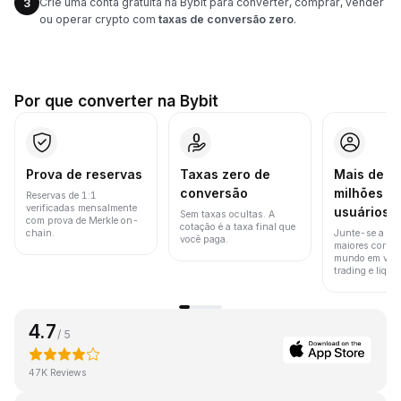
Crie uma conta gratuita na Bybit para converter, comprar, vender
3
ou operar crypto com
taxas de conversão zero
.
Por que converter na Bybit
Prova de reservas
Taxas zero de
Mais de 8
conversão
milhões d
Reservas de 1:1
verificadas mensalmente
usuários
Sem taxas ocultas. A
com prova de Merkle on-
cotação é a taxa final que
chain.
Junte-se a um
você paga.
maiores corret
mundo em vol
trading e liquid
4.7
/ 5
47K Reviews