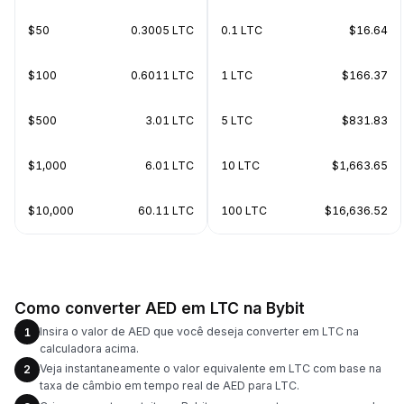
$50
0.3005 LTC
0.1 LTC
$16.64
$100
0.6011 LTC
1 LTC
$166.37
$500
3.01 LTC
5 LTC
$831.83
$1,000
6.01 LTC
10 LTC
$1,663.65
$10,000
60.11 LTC
100 LTC
$16,636.52
Como converter AED em LTC na Bybit
Insira o valor de AED que você deseja converter em LTC na
1
calculadora acima.
Veja instantaneamente o valor equivalente em LTC com base na
2
taxa de câmbio em tempo real de AED para LTC.