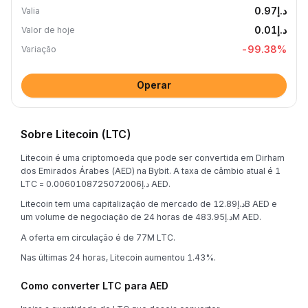
د.إ0.97
Valia
د.إ0.01
Valor de hoje
-99.38
%
Variação
Operar
Sobre Litecoin (LTC)
Litecoin é uma criptomoeda que pode ser convertida em Dirham
dos Emirados Árabes (AED) na Bybit. A taxa de câmbio atual é 1
LTC = د.إ0.0060108725072006 AED.
Litecoin tem uma capitalização de mercado de د.إ12.89B AED e
um volume de negociação de 24 horas de د.إ483.95M AED.
A oferta em circulação é de 77M LTC.
Nas últimas 24 horas, Litecoin aumentou 1.43%.
Como converter LTC para AED