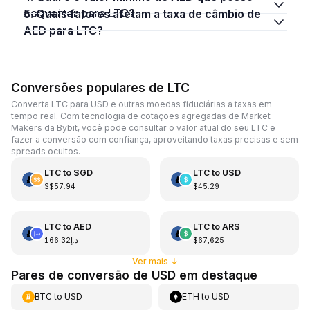
converter para LTC?
5. Quais fatores afetam a taxa de câmbio de
AED para LTC?
Conversões populares de LTC
Converta LTC para USD e outras moedas fiduciárias a taxas em
tempo real. Com tecnologia de cotações agregadas de Market
Makers da Bybit, você pode consultar o valor atual do seu LTC e
fazer a conversão com confiança, aproveitando taxas precisas e sem
spreads ocultos.
LTC
to
SGD
LTC
to
USD
S$57.94
$45.29
LTC
to
AED
LTC
to
ARS
د.إ166.32
$67,625
Ver mais
↓
Pares de conversão de USD em destaque
BTC
to
USD
ETH
to
USD