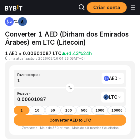
Criar conta
Página inicial
AED to LTC
Converter 1 AED (Dirham dos Emirados
Árabes) em LTC (Litecoin)
1 AED ≈ 0.00601087 LTC
▲
+1.43%
24h
Última atualização
：
2026/08/10 04:55
(
GMT+0
)
Fazer compras
AED
Recebe ~
LTC
1
10
50
100
500
1000
10000
Converter AED to LTC
Zero taxas · Mais de 350 criptos · Mais de 40 moedas fiduciárias