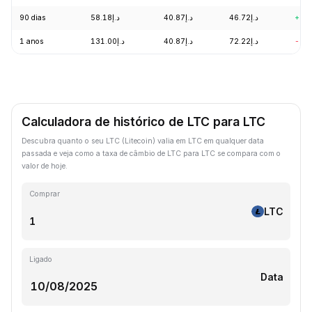
90 dias
د.إ58.18
د.إ40.87
د.إ46.72
+5.
1 anos
د.إ131.00
د.إ40.87
د.إ72.22
-63
Calculadora de histórico de LTC para LTC
Descubra quanto o seu LTC (Litecoin) valia em LTC em qualquer data
passada e veja como a taxa de câmbio de LTC para LTC se compara com o
valor de hoje.
Comprar
LTC
Ligado
Data