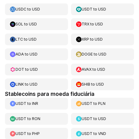
USDC
to
USD
USDT
to
USD
SOL
to
USD
TRX
to
USD
LTC
to
USD
XRP
to
USD
ADA
to
USD
DOGE
to
USD
DOT
to
USD
AVAX
to
USD
LINK
to
USD
SHIB
to
USD
Stablecoins para moeda fiduciária
USDT
to
INR
USDT
to
PLN
USDT
to
RON
USDT
to
USD
USDT
to
PHP
USDT
to
VND