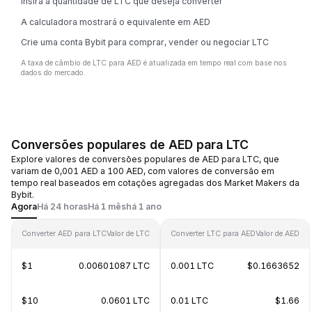
Insira a quantidade de LTC que deseja converter
A calculadora mostrará o equivalente em AED
Crie uma conta Bybit para comprar, vender ou negociar LTC
A taxa de câmbio de LTC para AED é atualizada em tempo real com base nos
dados do mercado.
Conversões populares de AED para LTC
Explore valores de conversões populares de AED para LTC, que
variam de 0,001 AED a 100 AED, com valores de conversão em
tempo real baseados em cotações agregadas dos Market Makers da
Bybit.
Agora
Há 24 horas
Há 1 mês
há 1 ano
Converter AED para LTC
Valor de LTC
Converter LTC para AED
Valor de AED
$1
0.00601087 LTC
0.001 LTC
$0.1663652
$10
0.0601 LTC
0.01 LTC
$1.66