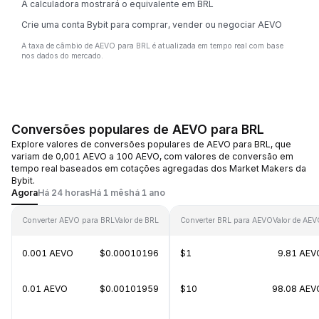
A calculadora mostrará o equivalente em BRL
Crie uma conta Bybit para comprar, vender ou negociar AEVO
A taxa de câmbio de AEVO para BRL é atualizada em tempo real com base
nos dados do mercado.
Conversões populares de AEVO para BRL
Explore valores de conversões populares de AEVO para BRL, que
variam de 0,001 AEVO a 100 AEVO, com valores de conversão em
tempo real baseados em cotações agregadas dos Market Makers da
Bybit.
Agora
Há 24 horas
Há 1 mês
há 1 ano
Converter AEVO para BRL
Valor de BRL
Converter BRL para AEVO
Valor de AE
0.001 AEVO
$0.00010196
$1
9.81 AEV
0.01 AEVO
$0.00101959
$10
98.08 AEV