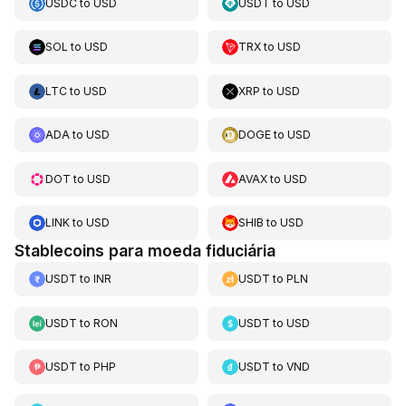
USDC
to
USD
USDT
to
USD
SOL
to
USD
TRX
to
USD
LTC
to
USD
XRP
to
USD
ADA
to
USD
DOGE
to
USD
DOT
to
USD
AVAX
to
USD
LINK
to
USD
SHIB
to
USD
Stablecoins para moeda fiduciária
USDT
to
INR
USDT
to
PLN
USDT
to
RON
USDT
to
USD
USDT
to
PHP
USDT
to
VND