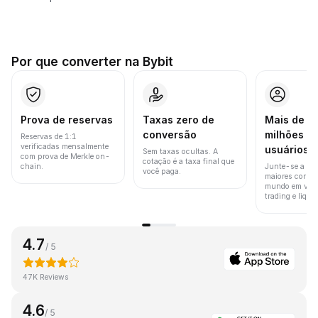
Por que converter na Bybit
Prova de reservas
Taxas zero de
Mais de 8
conversão
milhões d
Reservas de 1:1
verificadas mensalmente
usuários
Sem taxas ocultas. A
com prova de Merkle on-
cotação é a taxa final que
chain.
Junte-se a um
você paga.
maiores corret
mundo em vol
trading e liquid
4.7
/ 5
47K Reviews
4.6
/ 5