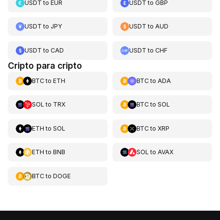
USDT
to
EUR
USDT
to
GBP
USDT
to
JPY
USDT
to
AUD
USDT
to
CAD
USDT
to
CHF
Cripto para cripto
BTC
to
ETH
BTC
to
ADA
SOL
to
TRX
BTC
to
SOL
ETH
to
SOL
BTC
to
XRP
ETH
to
BNB
SOL
to
AVAX
BTC
to
DOGE