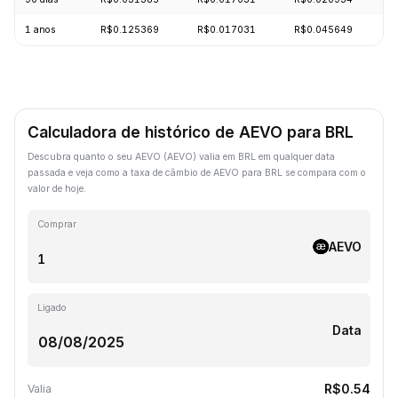
1 anos
R$0.125369
R$0.017031
R$0.045649
-
Calculadora de histórico de AEVO para BRL
Descubra quanto o seu AEVO (AEVO) valia em BRL em qualquer data
passada e veja como a taxa de câmbio de AEVO para BRL se compara com o
valor de hoje.
Comprar
AEVO
Ligado
Data
R$0.54
Valia