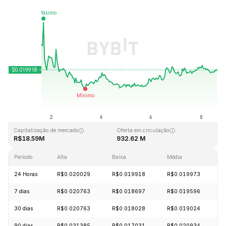
Última atualização: 2026-08-08, 14:47 GMT+0
Máxima histórica
Mínima histórica
R$3.76
R$0.016502
Capitalização de mercado
Oferta em circulação
R$18.59M
932.62 M
Período
Alta
Baixa
Média
V
24 Horas
R$0.020029
R$0.019918
R$0.019973
+
7 dias
R$0.020763
R$0.018697
R$0.019596
-
30 dias
R$0.020763
R$0.018028
R$0.019024
+
90 dias
R$0.031385
R$0.017031
R$0.020934
+