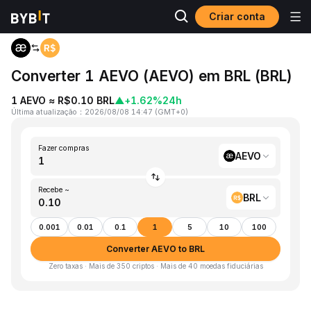
Criar conta
Página inicial
AEVO to BRL
Converter 1 AEVO (AEVO) em BRL (BRL)
1 AEVO ≈ R$0.10 BRL
▲
+1.62%
24h
Última atualização
：
2026/08/08 14:47
(
GMT+0
)
Fazer compras
AEVO
Recebe ~
BRL
0.001
0.01
0.1
1
5
10
100
Converter AEVO to BRL
Zero taxas · Mais de 350 criptos · Mais de 40 moedas fiduciárias