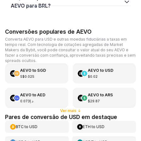
AEVO para BRL?
Conversões populares de AEVO
Converta AEVO para USD e outras moedas fiduciárias a taxas em
tempo real. Com tecnologia de cotações agregadas de Market
Makers da Bybit, você pode consultar o valor atual do seu AEVO e
fazer a conversão com confiança, aproveitando taxas precisas e sem
spreads ocultos.
AEVO
to
SGD
AEVO
to
USD
S$0.025
$0.02
AEVO
to
AED
AEVO
to
ARS
د.إ0.073
$29.87
Ver mais
↓
Pares de conversão de USD em destaque
BTC
to
USD
ETH
to
USD