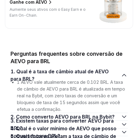
Ganhe com AEVO
Aumente seus ativos com o Easy Earn e o
Earn On-Chain.
Perguntas frequentes sobre conversão de
AEVO para BRL
1. Qual é a taxa de câmbio atual de AEVO
para BRL?
1 AEVO vale atualmente cerca de 0.102 BRL. A taxa
de câmbio de AEVO para BRL é atualizada em tempo
real na Bybit, com zero taxas de conversão e um
bloqueio de taxa de 15 segundos assim que você
efetua a confirmação.
2. Como converto AEVO para BRL na Bybit?
3. Existem taxas para converter AEVO para
BRL?
4. Qual é o valor mínimo de AEVO que posso
converter para BRL?
5. Quais fatores afetam a taxa de câmbio de