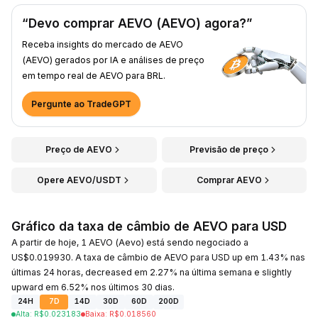
“Devo comprar AEVO (AEVO) agora?”
Receba insights do mercado de AEVO
(AEVO) gerados por IA e análises de preço
em tempo real de AEVO para BRL.
Pergunte ao TradeGPT
Preço de AEVO
Previsão de preço
Opere AEVO/USDT
Comprar AEVO
Gráfico da taxa de câmbio de AEVO para USD
A partir de hoje, 1 AEVO (Aevo) está sendo negociado a
US$0.019930. A taxa de câmbio de AEVO para USD up em 1.43% nas
últimas 24 horas, decreased em 2.27% na última semana e slightly
upward em 6.52% nos últimos 30 dias.
24H
7D
14D
30D
60D
200D
Alta
:
R$
0.023183
Baixa
:
R$
0.018560