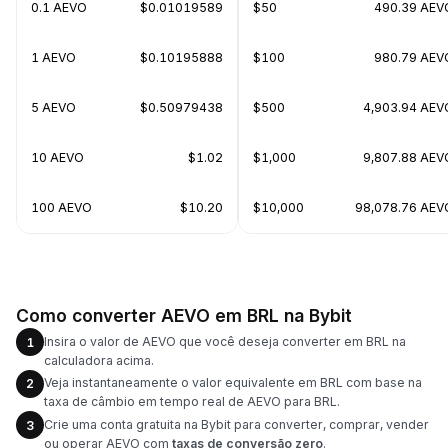
0.1 AEVO
$0.01019589
$50
490.39 AEV
1 AEVO
$0.10195888
$100
980.79 AEV
5 AEVO
$0.50979438
$500
4,903.94 AEV
10 AEVO
$1.02
$1,000
9,807.88 AEV
100 AEVO
$10.20
$10,000
98,078.76 AEV
Como converter AEVO em BRL na Bybit
Insira o valor de AEVO que você deseja converter em BRL na
1
calculadora acima.
Veja instantaneamente o valor equivalente em BRL com base na
2
taxa de câmbio em tempo real de AEVO para BRL.
Crie uma conta gratuita na Bybit para converter, comprar, vender
3
ou operar AEVO com
taxas de conversão zero
.