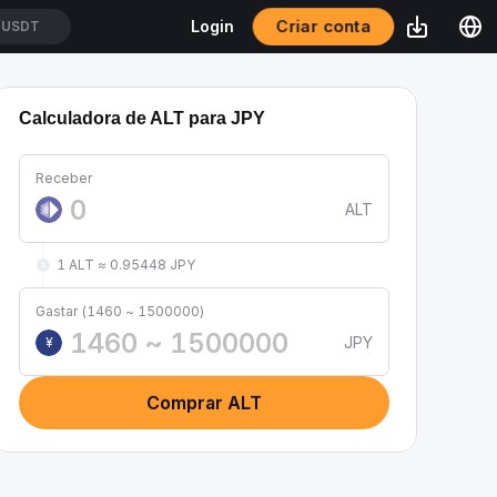
Criar conta
Login
/USDT
Calculadora de ALT para JPY
Receber
ALT
1 ALT ≈ 0.95448 JPY
Gastar (1460 ~ 1500000)
JPY
¥
Comprar ALT