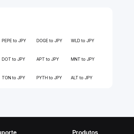
PEPE to JPY
DOGE to JPY
WLD to JPY
DOT to JPY
APT to JPY
MNT to JPY
TON to JPY
PYTH to JPY
ALT to JPY
uporte
Produtos