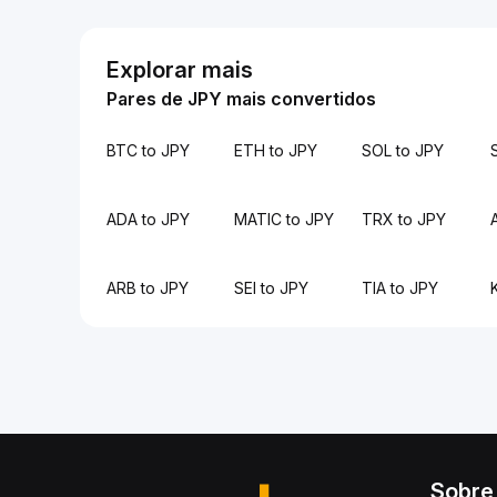
Explorar mais
Pares de JPY mais convertidos
BTC to JPY
ETH to JPY
SOL to JPY
ADA to JPY
MATIC to JPY
TRX to JPY
ARB to JPY
SEI to JPY
TIA to JPY
Sobre