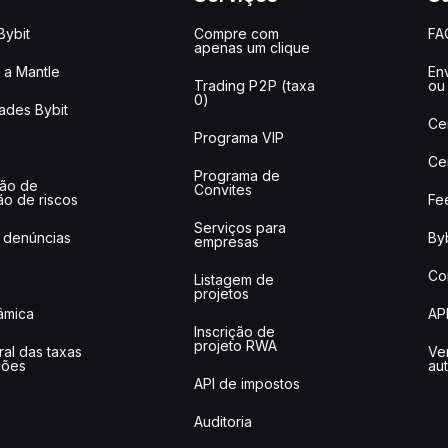
Bybit
Compre com
FA
apenas um clique
a Mantle
Env
Trading P2P (taxa
ou
0)
ades Bybit
Ce
Programa VIP
Ce
Programa de
ção de
Convites
ão de riscos
Fe
Serviços para
 denúncias
Byb
empresas
Co
Listagem de
projetos
lâmica
AP
Inscrição de
projeto RWA
ral das taxas
Ve
ções
au
API de impostos
Auditoria