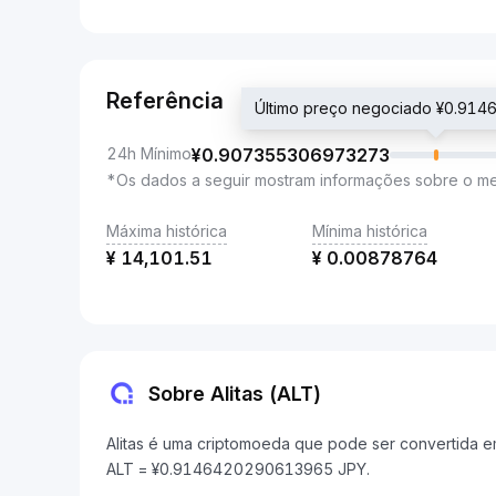
Referência
Último preço negociado ¥0.9
24h Mínimo
¥
0.907355306973273
*Os dados a seguir mostram informações sobre o m
Máxima histórica
Mínima histórica
¥
14,101.51
¥
0.00878764
Sobre Alitas (ALT)
Alitas é uma criptomoeda que pode ser convertida em
ALT = ¥0.9146420290613965 JPY.