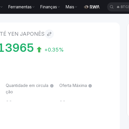
Ferramentas
Finanças
Mais
🔥
BTC
ês
ATÉ YEN JAPONÊS
13965
+0.35%
Quantidade em circula
Oferta Máxima
ção
--
--