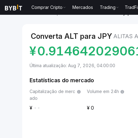
Comprar Cripto
Mercados
Trading
TradFi
Mercados
Preço de Alitas ALT
Alitas to Yen japon
Converta ALT para JPY
ALITAS 
¥
0.91464202906
Última atualização: Aug 7, 2026, 04:00:00
Estatísticas do mercado
Capitalização de merc
Volume em 24h
ado
--
0