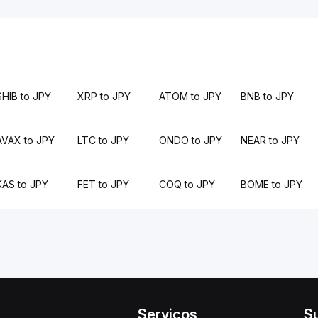
SHIB to JPY
XRP to JPY
ATOM to JPY
BNB to JPY
AVAX to JPY
LTC to JPY
ONDO to JPY
NEAR to JPY
KAS to JPY
FET to JPY
COQ to JPY
BOME to JPY
Serviços
S