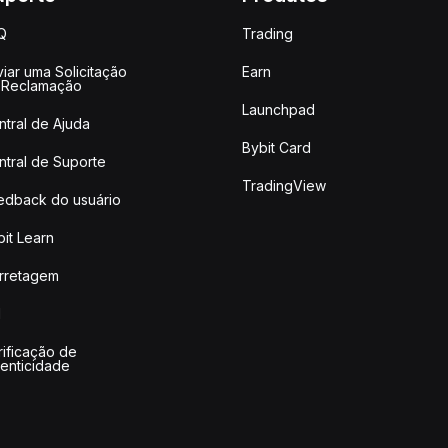
Q
Trading
iar uma Solicitação
Earn
 Reclamação
Launchpad
ntral de Ajuda
Bybit Card
ntral de Suporte
TradingView
edback do usuário
it Learn
rretagem
I
rificação de
tenticidade