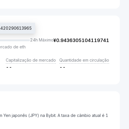
146420290613965
24h Máximo
¥
0.9436305104119741
ercado de eth
Capitalização de mercado
Quantidade em circulação
--
--
 Yen japonês (JPY) na Bybit. A taxa de câmbio atual é 1