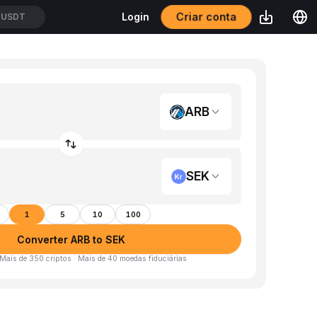
Criar conta
Login
/USDT
ARB
SEK
1
5
10
100
Converter ARB to SEK
 Mais de 350 criptos · Mais de 40 moedas fiduciárias