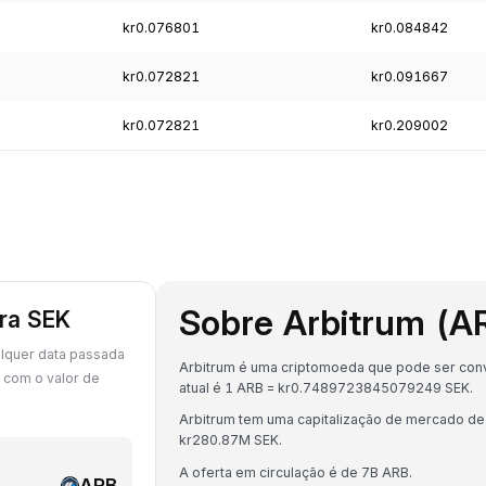
kr0.076801
kr0.084842
kr0.072821
kr0.091667
kr0.072821
kr0.209002
Sobre Arbitrum (A
ara SEK
alquer data passada
Arbitrum é uma criptomoeda que pode ser conv
 com o valor de
atual é 1 ARB = kr0.7489723845079249 SEK.
Arbitrum tem uma capitalização de mercado de
kr280.87M SEK.
A oferta em circulação é de 7B ARB.
ARB