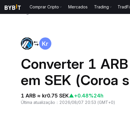
Comprar Cripto
Mercados
Trading
TradFi
Página inicial
ARB to SEK
Converter 1 ARB
em SEK (Coroa s
1 ARB ≈ kr0.75 SEK
▲
+0.48%
24h
Última atualização
：
2026/08/07 20:53
(
GMT+0
)