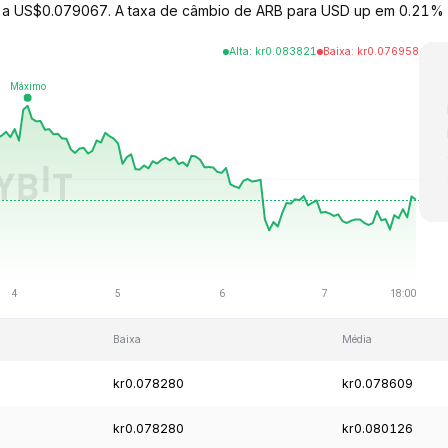
do a US$0.079067. A taxa de câmbio de ARB para USD up em 0.21% n
Alta
:
kr
0.083821
Baixa
:
kr
0.076958
Baixa
Média
kr0.078280
kr0.078609
kr0.078280
kr0.080126