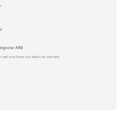
.
er
negociar ARB
o real com base nos dados do mercado.