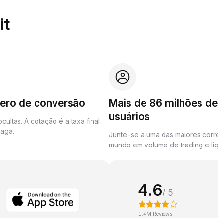
it
zero de conversão
Mais de 86 milhões de
usuários
cultas. A cotação é a taxa final
aga.
Junte-se a uma das maiores corr
mundo em volume de trading e liq
4.6
/ 5
1.4M Reviews