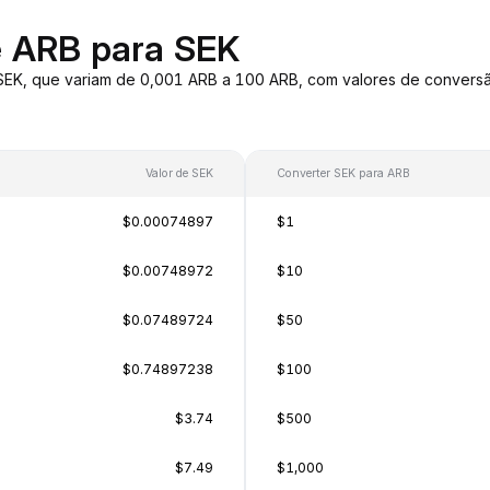
e ARB para SEK
 SEK, que variam de 0,001 ARB a 100 ARB, com valores de conver
Valor de SEK
Converter SEK para ARB
$0.00074897
$1
$0.00748972
$10
$0.07489724
$50
$0.74897238
$100
$3.74
$500
$7.49
$1,000