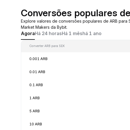
Conversões populares d
Explore valores de conversões populares de ARB para
Market Makers da Bybit.
Agora
Há 24 horas
Há 1 mês
há 1 ano
Converter ARB para SEK
0.001 ARB
0.01 ARB
0.1 ARB
1 ARB
5 ARB
10 ARB