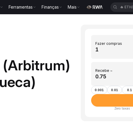
Ferramentas
Finanças
Mais
🔥
ETH
Fazer compras
 (Arbitrum)
Recebe ~
ueca)
0.001
0.01
0.1
Zero taxas ·