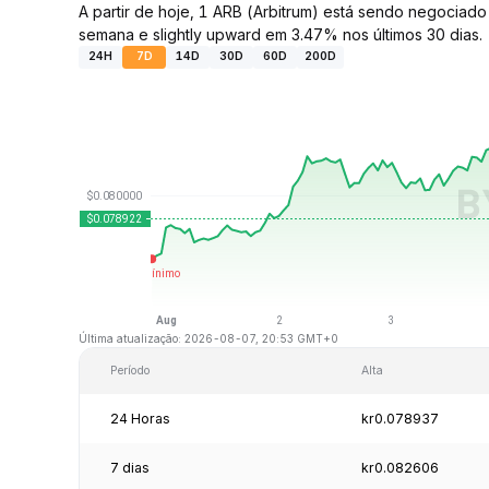
A partir de hoje, 1 ARB (Arbitrum) está sendo negocia
semana e slightly upward em 3.47% nos últimos 30 dias.
24H
7D
14D
30D
60D
200D
Última atualização: 2026-08-07, 20:53 GMT+0
Período
Alta
24 Horas
kr0.078937
7 dias
kr0.082606