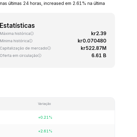
as últimas 24 horas, increased em 2.61% na última
Estatísticas
kr2.39
Máxima histórica
kr0.070480
Mínima histórica
kr522.87M
Capitalização de mercado
6.61 B
Oferta em circulação
Variação
+0.21%
+2.61%