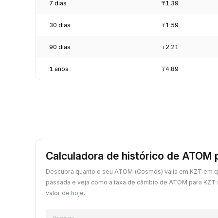
7 dias
₸1.39
30 dias
₸1.59
90 dias
₸2.21
1 anos
₸4.89
Calculadora de histórico de ATOM 
Descubra quanto o seu ATOM (Cosmos) valia em KZT em q
passada e veja como a taxa de câmbio de ATOM para KZT
valor de hoje.