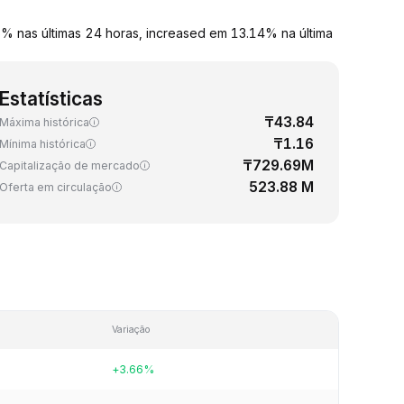
 nas últimas 24 horas, increased em 13.14% na última
Estatísticas
₸43.84
Máxima histórica
₸1.16
Mínima histórica
₸729.69M
Capitalização de mercado
523.88 M
Oferta em circulação
Variação
+3.66%