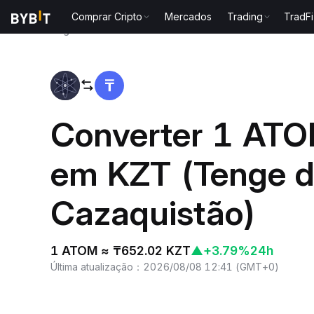
Comprar Cripto
Mercados
Trading
TradFi
Página inicial
ATOM to KZT
Converter 1 AT
em KZT (Tenge 
Cazaquistão)
1 ATOM ≈ ₸652.02 KZT
▲
+3.79%
24h
Última atualização
：
2026/08/08 12:41
(
GMT+0
)