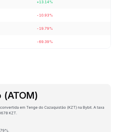
+13.14%
-10.93%
-19.79%
-69.39%
b (ATOM)
onvertida em Tenge do Cazaquistão (KZT) na Bybit. A taxa
3678 KZT.
.79%.