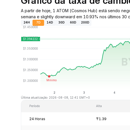
Gráfico da taxa de câmb
A partir de hoje, 1 ATOM (Cosmos Hub) está sendo neg
semana e slightly downward em 10.93% nos últimos 30 d
24H
7D
14D
30D
60D
200D
Última atualização: 2026-08-08, 12:41 GMT+0
Período
Alta
24 Horas
₸1.39