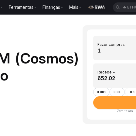
Ferramentas
Finanças
Mais
🔥
ETH
Fazer compras
OM (Cosmos)
do
Recebe ~
0.001
0.01
0.1
Zero taxas ·