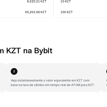
6,520.21 KZT
10 KZT
65,202.06 KZT
100 KZT
 KZT na Bybit
2
Veja instantaneamente o valor equivalente em KZT com
base na taxa de câmbio em tempo real de ATOM para KZT.