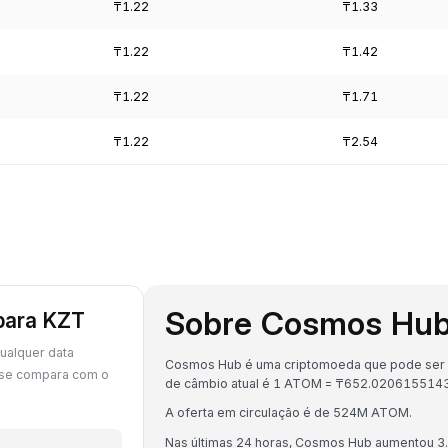
₸1.22
₸1.33
₸1.22
₸1.42
₸1.22
₸1.71
₸1.22
₸2.54
Sobre Cosmos Hu
para KZT
ualquer data
Cosmos Hub é uma criptomoeda que pode ser c
 se compara com o
de câmbio atual é 1 ATOM = ₸652.020615514
A oferta em circulação é de 524M ATOM.
Nas últimas 24 horas, Cosmos Hub aumentou 3