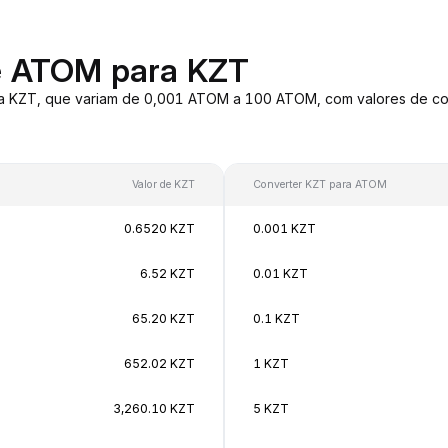
e ATOM para KZT
ra KZT, que variam de 0,001 ATOM a 100 ATOM, com valores de c
Valor de KZT
Converter KZT para ATOM
0.6520 KZT
0.001 KZT
6.52 KZT
0.01 KZT
65.20 KZT
0.1 KZT
652.02 KZT
1 KZT
3,260.10 KZT
5 KZT