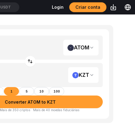
Criar conta
Login
/USDT
ATOM
KZT
1
5
10
100
Converter ATOM to KZT
 Mais de 350 criptos · Mais de 40 moedas fiduciárias