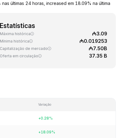
nas últimas 24 horas, increased em 18.09% na última
Estatísticas
₼3.09
Máxima histórica
₼0.019253
Mínima histórica
₼7.50B
Capitalização de mercado
37.35 B
Oferta em circulação
Variação
+0.28%
+18.09%