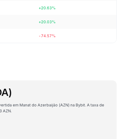
+20.63%
+20.03%
-74.57%
DA)
rtida em Manat do Azerbaijão (AZN) na Bybit. A taxa de
3 AZN.