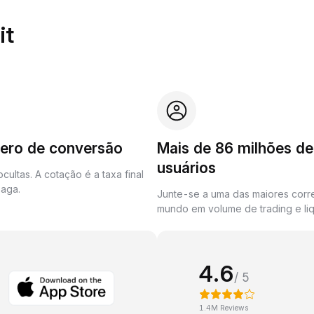
it
zero de conversão
Mais de 86 milhões de
usuários
cultas. A cotação é a taxa final
aga.
Junte-se a uma das maiores corr
mundo em volume de trading e liq
4.6
/ 5
1.4M Reviews