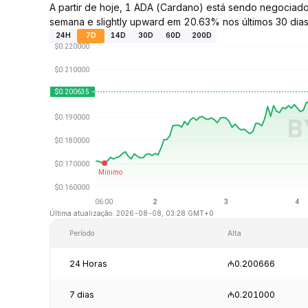
A partir de hoje, 1 ADA (Cardano) está sendo negocia
semana e slightly upward em 20.63% nos últimos 30 dias
24H
7D
14D
30D
60D
200D
Última atualização: 2026-08-08, 03:28 GMT+0
Período
Alta
24 Horas
₼0.200666
7 dias
₼0.201000