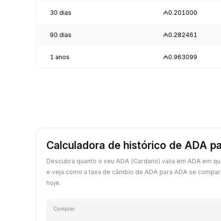
30 dias
₼0.201000
90 dias
₼0.282461
1 anos
₼0.963099
Calculadora de histórico de ADA p
Descubra quanto o seu ADA (Cardano) valia em ADA em qu
e veja como a taxa de câmbio de ADA para ADA se compar
hoje.
Comprar