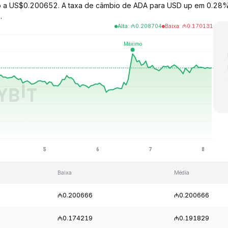
do a US$0.200652. A taxa de câmbio de ADA para USD up em 0.28% 
.
Alta
:
₼
0.208704
Baixa
:
₼
0.170131
Baixa
Média
₼0.200666
₼0.200666
₼0.174219
₼0.191829