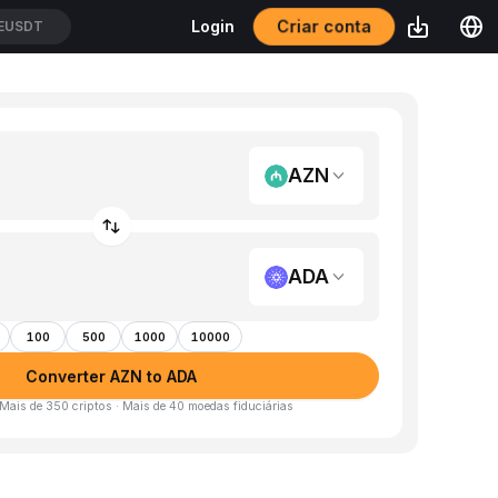
Criar conta
Login
EUSDT
AZN
ADA
100
500
1000
10000
Converter AZN to ADA
 Mais de 350 criptos · Mais de 40 moedas fiduciárias