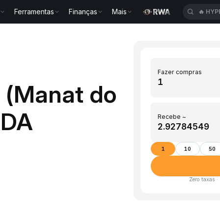
Ferramentas
Finanças
Mais
🔥
HYP
Fazer compras
 (Manat do
ADA
Recebe ~
1
10
50
Zero taxas ·