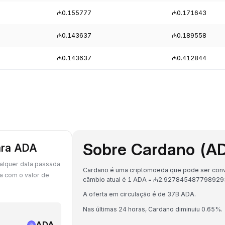
₼0.155777
₼0.171643
₼0.143637
₼0.189558
₼0.143637
₼0.412844
Sobre Cardano (A
ara ADA
alquer data passada
Cardano é uma criptomoeda que pode ser conve
a com o valor de
câmbio atual é 1 ADA = ₼2.927845487798929
A oferta em circulação é de 37B ADA.
Nas últimas 24 horas, Cardano diminuiu 0.65%.
ADA