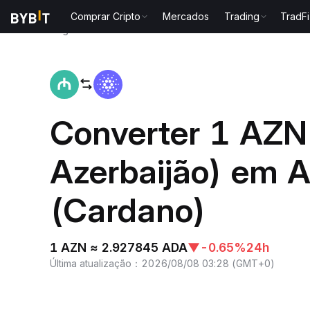
Comprar Cripto
Mercados
Trading
TradFi
Página inicial
AZN to ADA
Converter 1 AZN
Azerbaijão) em 
(Cardano)
1 AZN ≈ 2.927845 ADA
▼
-0.65%
24h
Última atualização
：
2026/08/08 03:28
(
GMT+0
)