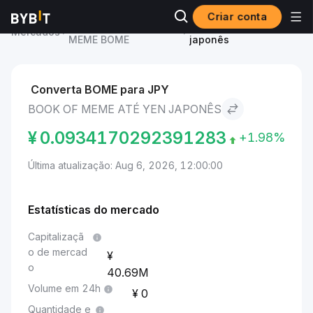
Criar conta
Preço de BOOK OF
BOOK OF MEME to Yen
Mercados
MEME BOME
japonês
Converta BOME para JPY
BOOK OF MEME ATÉ YEN JAPONÊS
¥
0.0934170292391283
+1.98%
Última atualização: Aug 6, 2026, 12:00:00
Estatísticas do mercado
Capitalizaçã
o de mercad
o
40.69M
Volume em 24h
0
Quantidade e