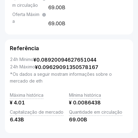
m circulação
69.00B
Oferta Máxim
a
69.00B
Referência
24h Mínimo
¥
0.08920094627651044
24h Máximo
¥
0.09629091350578167
*Os dados a seguir mostram informações sobre o
mercado de eth
Máxima histórica
Mínima histórica
¥
4.01
¥
0.0086438
Capitalização de mercado
Quantidade em circulação
6.43B
69.00B