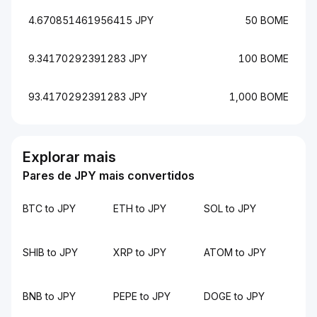
4.670851461956415 JPY
50 BOME
9.34170292391283 JPY
100 BOME
93.4170292391283 JPY
1,000 BOME
Explorar mais
Pares de JPY mais convertidos
BTC to JPY
ETH to JPY
SOL to JPY
SHIB to JPY
XRP to JPY
ATOM to JPY
BNB to JPY
PEPE to JPY
DOGE to JPY