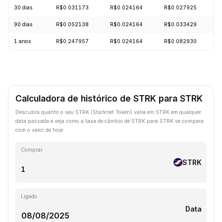
30 dias
R$0.031173
R$0.024164
R$0.027925
-
90 dias
R$0.052138
R$0.024164
R$0.033429
-
1 anos
R$0.247957
R$0.024164
R$0.082930
-
Calculadora de histórico de STRK para STRK
Descubra quanto o seu STRK (Starknet Token) valia em STRK em qualquer
data passada e veja como a taxa de câmbio de STRK para STRK se compara
com o valor de hoje.
Comprar
STRK
Ligado
Data