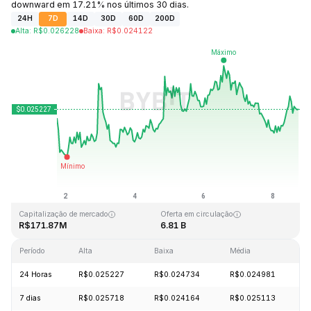
downward em 17.21% nos últimos 30 dias.
24H
7D
14D
30D
60D
200D
Alta
:
R$
0.026228
Baixa
:
R$
0.024122
Última atualização: 2026-08-08, 18:05 GMT+0
Máxima histórica
Mínima histórica
R$4.41
R$0.023949
Capitalização de mercado
Oferta em circulação
R$171.87M
6.81 B
Período
Alta
Baixa
Média
V
24 Horas
R$0.025227
R$0.024734
R$0.024981
+
7 dias
R$0.025718
R$0.024164
R$0.025113
+