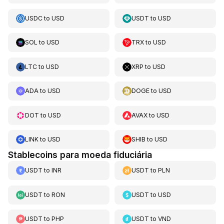
USDC
to
USD
USDT
to
USD
SOL
to
USD
TRX
to
USD
LTC
to
USD
XRP
to
USD
ADA
to
USD
DOGE
to
USD
DOT
to
USD
AVAX
to
USD
LINK
to
USD
SHIB
to
USD
Stablecoins para moeda fiduciária
USDT
to
INR
USDT
to
PLN
USDT
to
RON
USDT
to
USD
USDT
to
PHP
USDT
to
VND