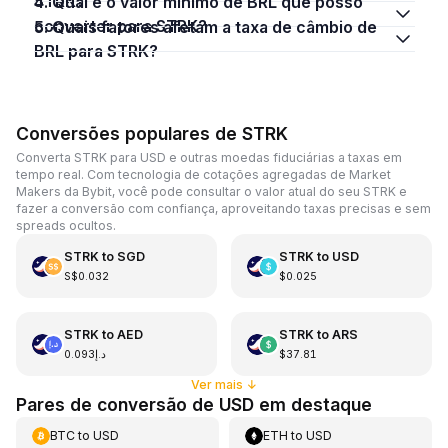
STRK?
4. Qual é o valor mínimo de BRL que posso
converter para STRK?
5. Quais fatores afetam a taxa de câmbio de
BRL para STRK?
Conversões populares de STRK
Converta STRK para USD e outras moedas fiduciárias a taxas em
tempo real. Com tecnologia de cotações agregadas de Market
Makers da Bybit, você pode consultar o valor atual do seu STRK e
fazer a conversão com confiança, aproveitando taxas precisas e sem
spreads ocultos.
STRK
to
SGD
STRK
to
USD
S$0.032
$0.025
STRK
to
AED
STRK
to
ARS
د.إ0.093
$37.81
Ver mais
↓
Pares de conversão de USD em destaque
BTC
to
USD
ETH
to
USD