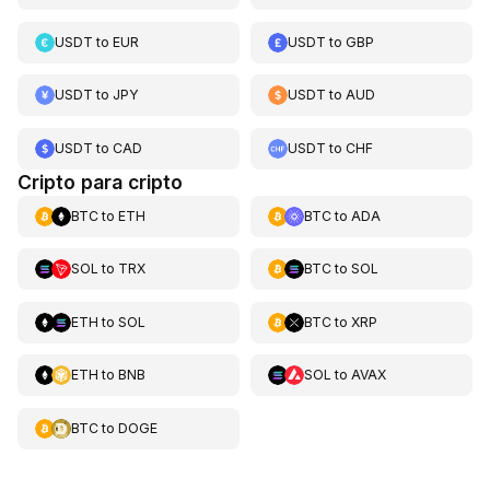
USDT
to
EUR
USDT
to
GBP
USDT
to
JPY
USDT
to
AUD
USDT
to
CAD
USDT
to
CHF
Cripto para cripto
BTC
to
ETH
BTC
to
ADA
SOL
to
TRX
BTC
to
SOL
ETH
to
SOL
BTC
to
XRP
ETH
to
BNB
SOL
to
AVAX
BTC
to
DOGE