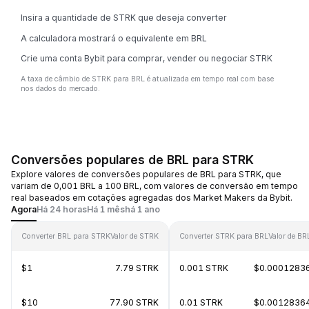
Insira a quantidade de STRK que deseja converter
A calculadora mostrará o equivalente em BRL
Crie uma conta Bybit para comprar, vender ou negociar STRK
A taxa de câmbio de STRK para BRL é atualizada em tempo real com base
nos dados do mercado.
Conversões populares de BRL para STRK
Explore valores de conversões populares de BRL para STRK, que
variam de 0,001 BRL a 100 BRL, com valores de conversão em tempo
real baseados em cotações agregadas dos Market Makers da Bybit.
Agora
Há 24 horas
Há 1 mês
há 1 ano
Converter BRL para STRK
Valor de STRK
Converter STRK para BRL
Valor de BR
$1
7.79 STRK
0.001 STRK
$0.0001283
$10
77.90 STRK
0.01 STRK
$0.0012836