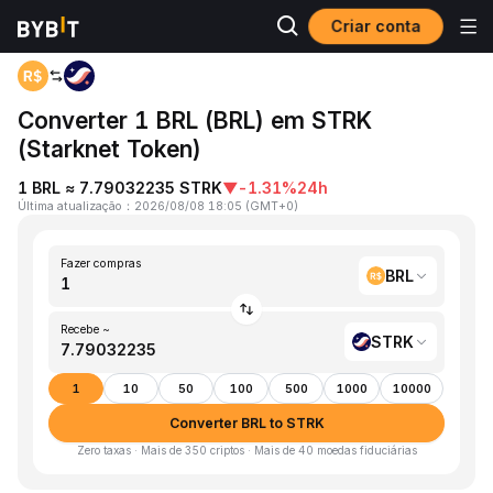
Criar conta
Página inicial
BRL to STRK
Converter 1 BRL (BRL) em STRK
(Starknet Token)
1 BRL ≈ 7.79032235 STRK
▼
-1.31%
24h
Última atualização
：
2026/08/08 18:05
(
GMT+0
)
Fazer compras
BRL
Recebe ~
STRK
1
10
50
100
500
1000
10000
Converter BRL to STRK
Zero taxas · Mais de 350 criptos · Mais de 40 moedas fiduciárias