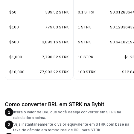
$50
389.52 STRK
0.1 STRK
$0.0128364
$100
779.03 STRK
1 STRK
$0.1283643
$500
3,895.16 STRK
5 STRK
$0.6418219
$1,000
7,790.32 STRK
10 STRK
$1.2
$10,000
77,903.22 STRK
100 STRK
$12.8
Como converter BRL em STRK na Bybit
Insira o valor de BRL que você deseja converter em STRK na
1
calculadora acima.
Veja instantaneamente o valor equivalente em STRK com base na
2
taxa de câmbio em tempo real de BRL para STRK.