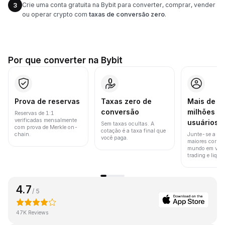
Crie uma conta gratuita na Bybit para converter, comprar, vender
3
ou operar crypto com
taxas de conversão zero
.
Por que converter na Bybit
Prova de reservas
Taxas zero de
Mais de 8
conversão
milhões d
Reservas de 1:1
verificadas mensalmente
usuários
Sem taxas ocultas. A
com prova de Merkle on-
cotação é a taxa final que
chain.
Junte-se a um
você paga.
maiores corret
mundo em vol
trading e liquid
4.7
/ 5
47K Reviews