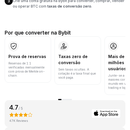
Crie uma conta gratuita na Bybit para converter, comprar, vender
3
ou operar BTC com
taxas de conversão zero
.
Por que converter na Bybit
Prova de reservas
Taxas zero de
Mais de 8
conversão
milhões d
Reservas de 1:1
verificadas mensalmente
usuários
Sem taxas ocultas. A
com prova de Merkle on-
cotação é a taxa final que
chain.
Junte-se a um
você paga.
maiores corret
mundo em vol
trading e liquid
4.7
/ 5
47K Reviews