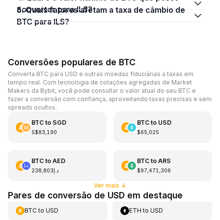
converter para ILS?
5. Quais fatores afetam a taxa de câmbio de
BTC para ILS?
Conversões populares de BTC
Converta BTC para USD e outras moedas fiduciárias a taxas em
tempo real. Com tecnologia de cotações agregadas de Market
Makers da Bybit, você pode consultar o valor atual do seu BTC e
fazer a conversão com confiança, aproveitando taxas precisas e sem
spreads ocultos.
BTC
to
SGD
BTC
to
USD
S$83,190
$65,025
BTC
to
AED
BTC
to
ARS
د.إ238,803
$97,471,306
Ver mais
↓
Pares de conversão de USD em destaque
BTC
to
USD
ETH
to
USD