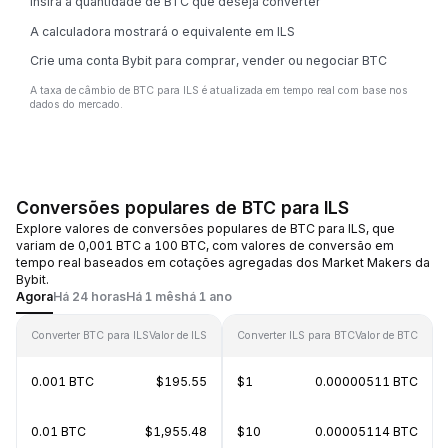
Insira a quantidade de BTC que deseja converter
A calculadora mostrará o equivalente em ILS
Crie uma conta Bybit para comprar, vender ou negociar BTC
A taxa de câmbio de BTC para ILS é atualizada em tempo real com base nos
dados do mercado.
Conversões populares de BTC para ILS
Explore valores de conversões populares de BTC para ILS, que
variam de 0,001 BTC a 100 BTC, com valores de conversão em
tempo real baseados em cotações agregadas dos Market Makers da
Bybit.
Agora
Há 24 horas
Há 1 mês
há 1 ano
Converter BTC para ILS
Valor de ILS
Converter ILS para BTC
Valor de BTC
0.001 BTC
$195.55
$1
0.00000511 BTC
0.01 BTC
$1,955.48
$10
0.00005114 BTC