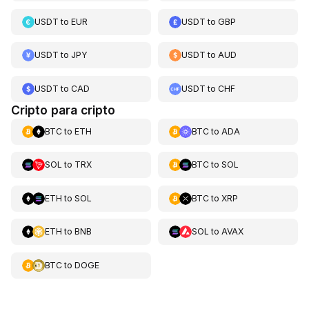
USDT
to
EUR
USDT
to
GBP
USDT
to
JPY
USDT
to
AUD
USDT
to
CAD
USDT
to
CHF
Cripto para cripto
BTC
to
ETH
BTC
to
ADA
SOL
to
TRX
BTC
to
SOL
ETH
to
SOL
BTC
to
XRP
ETH
to
BNB
SOL
to
AVAX
BTC
to
DOGE