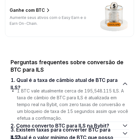
Ganhe com BTC
Aumente seus ativos com o Easy Earn e o
Earn On-Chain.
Perguntas frequentes sobre conversão de
BTC para ILS
1. Qual é a taxa de câmbio atual de BTC para
ILS?
1 BTC vale atualmente cerca de 195,548.115 ILS. A
taxa de câmbio de BTC para ILS é atualizada em
tempo real na Bybit, com zero taxas de conversão e
um bloqueio de taxa de 15 segundos assim que você
efetua a confirmação.
2. Como converto BTC para ILS na Bybit?
3. Existem taxas para converter BTC para
ILS?
4. Qual é o valor mínimo de BTC que posso