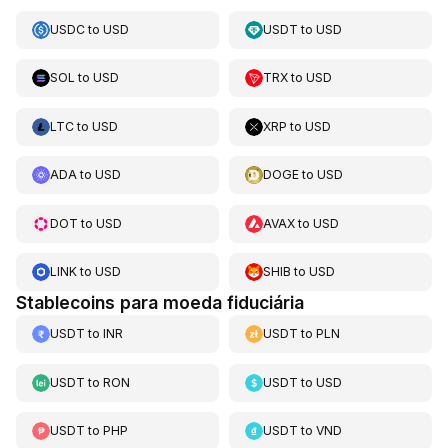
USDC
to
USD
USDT
to
USD
SOL
to
USD
TRX
to
USD
LTC
to
USD
XRP
to
USD
ADA
to
USD
DOGE
to
USD
DOT
to
USD
AVAX
to
USD
LINK
to
USD
SHIB
to
USD
Stablecoins para moeda fiduciária
USDT
to
INR
USDT
to
PLN
USDT
to
RON
USDT
to
USD
USDT
to
PHP
USDT
to
VND