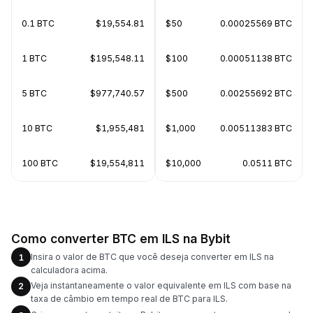
0.1 BTC
$19,554.81
$50
0.00025569 BTC
1 BTC
$195,548.11
$100
0.00051138 BTC
5 BTC
$977,740.57
$500
0.00255692 BTC
10 BTC
$1,955,481
$1,000
0.00511383 BTC
100 BTC
$19,554,811
$10,000
0.0511 BTC
Como converter BTC em ILS na Bybit
Insira o valor de BTC que você deseja converter em ILS na
1
calculadora acima.
Veja instantaneamente o valor equivalente em ILS com base na
2
taxa de câmbio em tempo real de BTC para ILS.