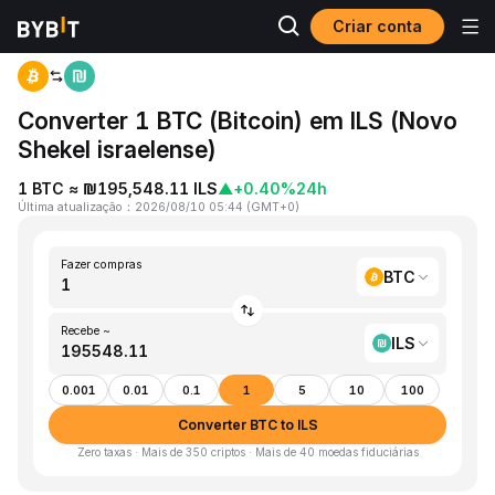
Criar conta
Página inicial
BTC to ILS
Converter 1 BTC (Bitcoin) em ILS (Novo
Shekel israelense)
1 BTC ≈ ₪195,548.11 ILS
▲
+0.40%
24h
Última atualização
：
2026/08/10 05:44
(
GMT+0
)
Fazer compras
BTC
Recebe ~
ILS
0.001
0.01
0.1
1
5
10
100
Converter BTC to ILS
Zero taxas · Mais de 350 criptos · Mais de 40 moedas fiduciárias