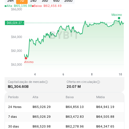
24H
7D
14D
30D
60D
200D
Alta
:
₪
65,196.98
Baixa
:
₪
62,456.49
Última atualização: 2026-08-10, 05:44 GMT+0
Máxima histórica
Mínima histórica
₪126,080.00
₪67.81
Capitalização de mercado
Oferta em circulação
₪1,304.60B
20.07 M
Período
Alta
Baixa
Média
V
24 Horas
₪65,026.29
₪64,856.10
₪64,941.19
+
7 dias
₪65,026.29
₪63,472.83
₪64,505.88
+
30 dias
₪66,520.98
₪62,278.96
₪64,347.65
+