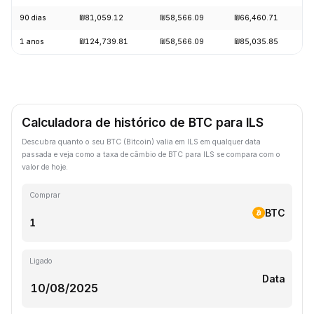
90 dias
₪81,059.12
₪58,566.09
₪66,460.71
+
1 anos
₪124,739.81
₪58,566.09
₪85,035.85
-
Calculadora de histórico de BTC para ILS
Descubra quanto o seu BTC (Bitcoin) valia em ILS em qualquer data
passada e veja como a taxa de câmbio de BTC para ILS se compara com o
valor de hoje.
Comprar
BTC
Ligado
Data