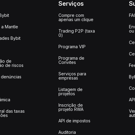
Serviços
S
Bybit
Compre com
FA
apenas um clique
a Mantle
Env
Trading P2P (taxa
ou
0)
ades Bybit
Ce
Programa VIP
Ce
Programa de
ção de
Convites
ão de riscos
Fe
Serviços para
 denúncias
Byb
empresas
Co
Listagem de
projetos
lâmica
AP
Inscrição de
projeto RWA
ral das taxas
Ve
ções
au
API de impostos
Auditoria