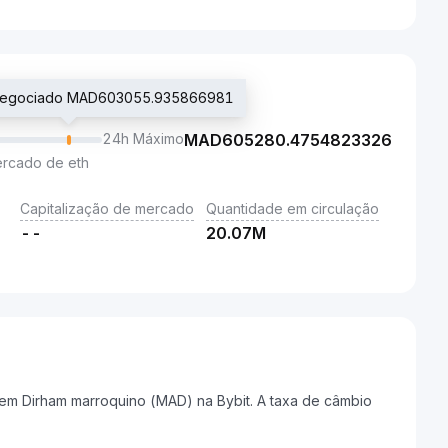
 negociado MAD603055.935866981
24h Máximo
MAD
605280.4754823326
ercado de eth
Capitalização de mercado
Quantidade em circulação
--
20.07M
em Dirham marroquino (MAD) na Bybit. A taxa de câmbio