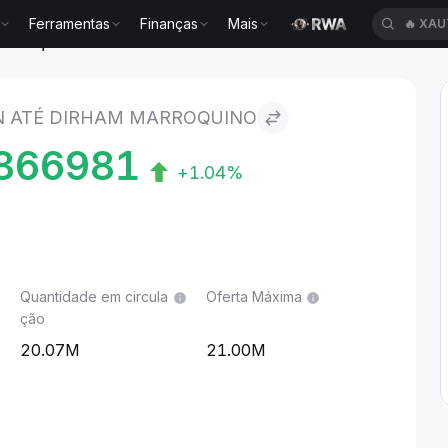
Ferramentas
Finanças
Mais
🔥
XAU
 marroquino
N ATÉ DIRHAM MARROQUINO
866981
+1.04%
Quantidade em circula
Oferta Máxima
ção
20.07M
21.00M