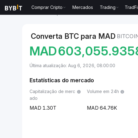
Comprar Cripto
Mercados
Trading
TradFi
Mercados
Preço de Bitcoin BTC
Bitcoin to Dirham
Converta BTC para MAD
BITCOI
MAD
603,055.935
Última atualização: Aug 6, 2026, 08:00:00
Estatísticas do mercado
Capitalização de merc
Volume em 24h
ado
1.30T
64.76K