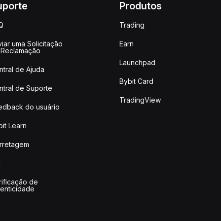
uporte
Produtos
Q
Trading
iar uma Solicitação
Earn
 Reclamação
Launchpad
ntral de Ajuda
Bybit Card
ntral de Suporte
TradingView
edback do usuário
it Learn
rretagem
I
rificação de
tenticidade