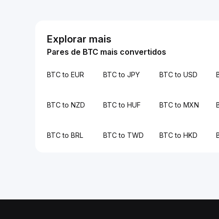
Explorar mais
Pares de BTC mais convertidos
BTC to EUR
BTC to JPY
BTC to USD
BTC to NZD
BTC to HUF
BTC to MXN
BTC to BRL
BTC to TWD
BTC to HKD