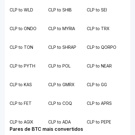
CLP to WLD
CLP to SHIB
CLP to SEI
CLP to ONDO
CLP to MYRIA
CLP to TRX
CLP to TON
CLP to SHRAP
CLP to QORPO
CLP to PYTH
CLP to POL
CLP to NEAR
CLP to KAS
CLP to GMRX
CLP to GG
CLP to FET
CLP to COQ
CLP to APRS
CLP to AGIX
CLP to ADA
CLP to PEPE
Pares de BTC mais convertidos