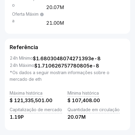
o
20.07M
Oferta Máxim
a
21.00M
Referência
24h Mínimo
$
1.6803048074271393e-8
24h Máximo
$
1.710626757780805e-8
*Os dados a seguir mostram informações sobre o
mercado de eth
Máxima histórica
Mínima histórica
$
121,335,501.00
$
107,408.00
Capitalização de mercado
Quantidade em circulação
1.19P
20.07M