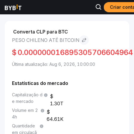
Criar cont
Mercados
Preço de Bitcoin BTC
Peso chileno to Bitcoin
Converta CLP para BTC
PESO CHILENO ATÉ BITCOIN
$
0.000000016895305706604964
Última atualização: Aug 6, 2026, 10:00:00
Estatísticas do mercado
Capitalização d
e mercado
1.30T
Volume em 2
4h
64.61K
Quantidade
em circulaçã