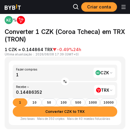
Criar conta
Página inicial
CZK to TRX
Converter 1 CZK (Coroa Tcheca) em TRX
(TRON)
1 CZK ≈ 0.144864 TRX
▼
-0.49%
24h
Última atualização
：
2026/08/08 17:39
(
GMT+0
)
Fazer compras
CZK
Recebe ~
TRX
1
10
50
100
500
1000
10000
Converter CZK to TRX
Zero taxas · Mais de 350 criptos · Mais de 40 moedas fiduciárias