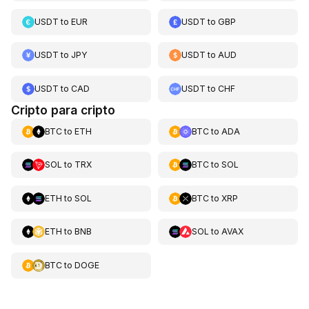
USDT
to
EUR
USDT
to
GBP
USDT
to
JPY
USDT
to
AUD
USDT
to
CAD
USDT
to
CHF
Cripto para cripto
BTC
to
ETH
BTC
to
ADA
SOL
to
TRX
BTC
to
SOL
ETH
to
SOL
BTC
to
XRP
ETH
to
BNB
SOL
to
AVAX
BTC
to
DOGE