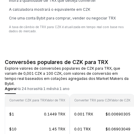
Insira a quantidade de TRX que deseja converter
A calculadora mostrará o equivalente em CZK
Crie uma conta Bybit para comprar, vender ou negociar TRX
A taxa de câmbio de TRX para CZK é atualizada em tempo real com base nos
dados do mercado.
Conversões populares de CZK para TRX
Explore valores de conversões populares de CZK para TRX, que
variam de 0,001 CZK a 100 CZK, com valores de conversão em
tempo real baseados em cotações agregadas dos Market Makers da
Bybit.
Agora
Há 24 horas
Há 1 mês
há 1 ano
Converter CZK para TRX
Valor de TRX
Converter TRX para CZK
Valor de CZK
$1
0.1449 TRX
0.001 TRX
$0.00690305
$10
1.45 TRX
0.01 TRX
$0.06903049