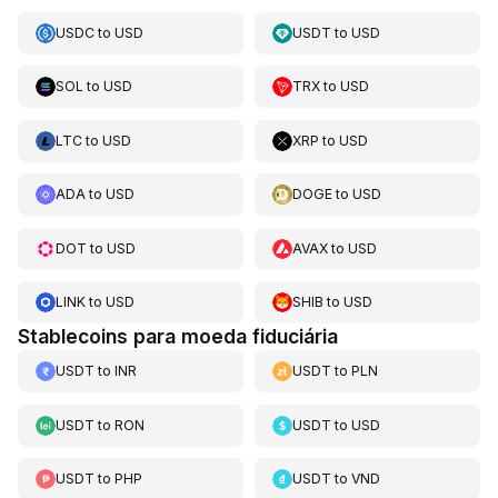
USDC
to
USD
USDT
to
USD
SOL
to
USD
TRX
to
USD
LTC
to
USD
XRP
to
USD
ADA
to
USD
DOGE
to
USD
DOT
to
USD
AVAX
to
USD
LINK
to
USD
SHIB
to
USD
Stablecoins para moeda fiduciária
USDT
to
INR
USDT
to
PLN
USDT
to
RON
USDT
to
USD
USDT
to
PHP
USDT
to
VND