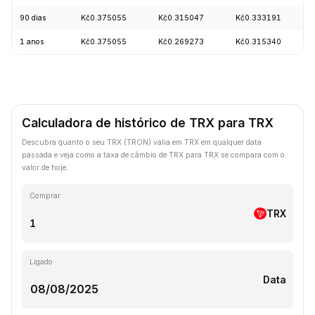
90 dias
Kč0.375055
Kč0.315047
Kč0.333191
1 anos
Kč0.375055
Kč0.269273
Kč0.315340
Calculadora de histórico de TRX para TRX
Descubra quanto o seu TRX (TRON) valia em TRX em qualquer data
passada e veja como a taxa de câmbio de TRX para TRX se compara com o
valor de hoje.
Comprar
TRX
Ligado
Data