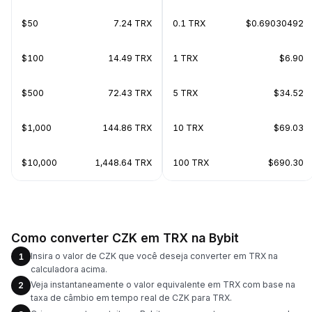
$50
7.24 TRX
0.1 TRX
$0.69030492
$100
14.49 TRX
1 TRX
$6.90
$500
72.43 TRX
5 TRX
$34.52
$1,000
144.86 TRX
10 TRX
$69.03
$10,000
1,448.64 TRX
100 TRX
$690.30
Como converter CZK em TRX na Bybit
Insira o valor de CZK que você deseja converter em TRX na
1
calculadora acima.
Veja instantaneamente o valor equivalente em TRX com base na
2
taxa de câmbio em tempo real de CZK para TRX.