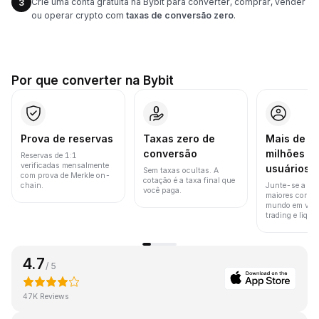
Crie uma conta gratuita na Bybit para converter, comprar, vender
3
ou operar crypto com
taxas de conversão zero
.
Por que converter na Bybit
Prova de reservas
Taxas zero de
Mais de 8
conversão
milhões d
Reservas de 1:1
verificadas mensalmente
usuários
Sem taxas ocultas. A
com prova de Merkle on-
cotação é a taxa final que
chain.
Junte-se a um
você paga.
maiores corret
mundo em vol
trading e liquid
4.7
/ 5
47K Reviews