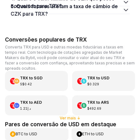
converter para TRX?
5. Quais fatores afetam a taxa de câmbio de
CZK para TRX?
Conversões populares de TRX
Converta TRX para USD e outras moedas fiduciárias a taxas em
tempo real. Com tecnologia de cotações agregadas de Market
Makers da Bybit, você pode consultar o valor atual do seu TRX e
fazer a conversão com confiança, aproveitando taxas precisas e sem
spreads ocultos.
TRX
to
SGD
TRX
to
USD
S$0.42
$0.329
TRX
to
AED
TRX
to
ARS
د.إ1.21
$492.69
Ver mais
↓
Pares de conversão de USD em destaque
BTC
to
USD
ETH
to
USD