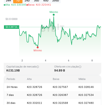
24H
7D
14D
30D
60D
200D
Alta
:
Kč
0.330395
Baixa
:
Kč
0.325441
Última atualização: 2026-08-08, 17:39 GMT+0
Máxima histórica
Mínima histórica
Kč0.431288
Kč0.001804
Capitalização de mercado
Oferta em circulação
Kč31.19B
94.89 B
Período
Alta
Baixa
Média
24 Horas
Kč0.328726
Kč0.327567
Kč0.328146
7 dias
Kč0.328726
Kč0.326387
Kč0.327534
30 dias
Kč0.332011
Kč0.322568
Kč0.327480