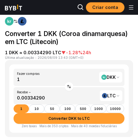
Criar conta
Página inicial
DKK to LTC
Converter 1 DKK (Coroa dinamarquesa)
em LTC (Litecoin)
1 DKK ≈ 0.00334290 LTC
▼
-1.28%
24h
Última atualização
：
2026/08/09 13:43
(
GMT+0
)
Fazer compras
DKK
Recebe ~
LTC
1
10
50
100
500
1000
10000
Converter DKK to LTC
Zero taxas · Mais de 350 criptos · Mais de 40 moedas fiduciárias