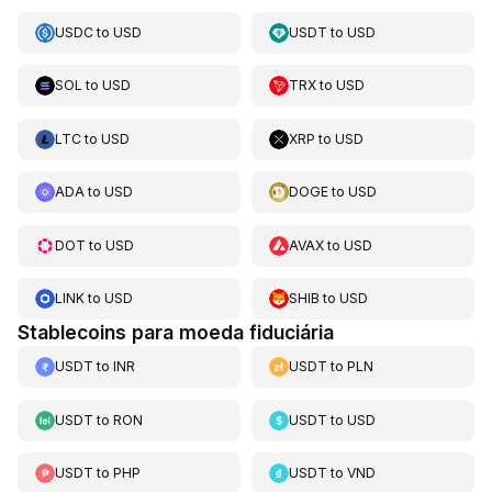
USDC
to
USD
USDT
to
USD
SOL
to
USD
TRX
to
USD
LTC
to
USD
XRP
to
USD
ADA
to
USD
DOGE
to
USD
DOT
to
USD
AVAX
to
USD
LINK
to
USD
SHIB
to
USD
Stablecoins para moeda fiduciária
USDT
to
INR
USDT
to
PLN
USDT
to
RON
USDT
to
USD
USDT
to
PHP
USDT
to
VND