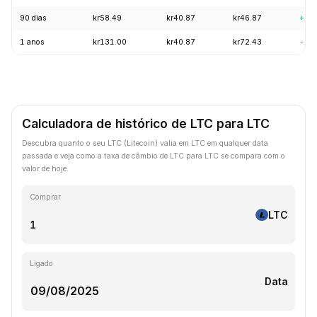
90 dias
kr58.49
kr40.87
kr46.87
+8.
1 anos
kr131.00
kr40.87
kr72.43
-63
Calculadora de histórico de LTC para LTC
Descubra quanto o seu LTC (Litecoin) valia em LTC em qualquer data
passada e veja como a taxa de câmbio de LTC para LTC se compara com o
valor de hoje.
Comprar
LTC
Ligado
Data