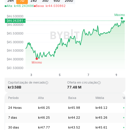
24H
7D
14D
30D
60D
200D
Alta
:
kr
46.243496
Baixa
:
kr
44.030862
Última atualização: 2026-08-09, 13:43 GMT+0
Máxima histórica
Mínima histórica
kr410.26
kr1.15
Capitalização de mercado
Oferta em circulação
kr3.58B
77.48 M
Período
Alta
Baixa
Média
Vari
24 Horas
kr46.25
kr45.98
kr46.12
+1.
7 dias
kr46.25
kr44.22
kr45.26
+3.
30 dias
kr47.77
kr43.52
kr45.61
+3.