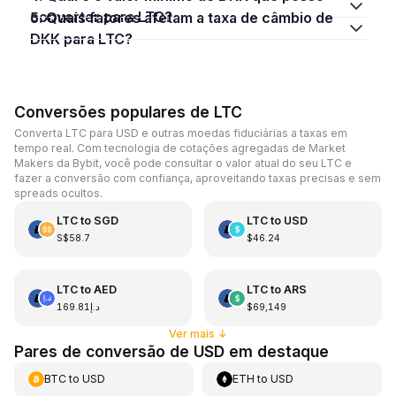
converter para LTC?
5. Quais fatores afetam a taxa de câmbio de
DKK para LTC?
Conversões populares de LTC
Converta LTC para USD e outras moedas fiduciárias a taxas em
tempo real. Com tecnologia de cotações agregadas de Market
Makers da Bybit, você pode consultar o valor atual do seu LTC e
fazer a conversão com confiança, aproveitando taxas precisas e sem
spreads ocultos.
LTC
to
SGD
LTC
to
USD
S$58.7
$46.24
LTC
to
AED
LTC
to
ARS
د.إ169.81
$69,149
Ver mais
↓
Pares de conversão de USD em destaque
BTC
to
USD
ETH
to
USD