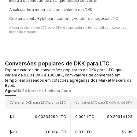
Insira a quantidade de LTC que deseja converter
A calculadora mostrará o equivalente em DKK
Crie uma conta Bybit para comprar, vender ou negociar LTC
A taxa de câmbio de LTC para DKK é atualizada em tempo real com base nos
dados do mercado.
Conversões populares de DKK para LTC
Explore valores de conversões populares de DKK para LTC, que
variam de 0,001 DKK a 100 DKK, com valores de conversão em
tempo real baseados em cotações agregadas dos Market Makers da
Bybit.
Agora
Há 24 horas
Há 1 mês
há 1 ano
Converter DKK para LTC
Valor de LTC
Converter LTC para DKK
Valor de DKK
$1
0.00334290 LTC
0.001 LTC
$0.29914123
$10
0.0334 LTC
0.01 LTC
$2.99