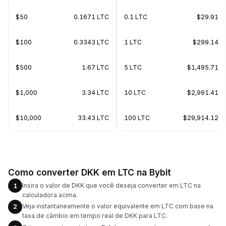
$50
0.1671 LTC
0.1 LTC
$29.91
$100
0.3343 LTC
1 LTC
$299.14
$500
1.67 LTC
5 LTC
$1,495.71
$1,000
3.34 LTC
10 LTC
$2,991.41
$10,000
33.43 LTC
100 LTC
$29,914.12
Como converter DKK em LTC na Bybit
Insira o valor de DKK que você deseja converter em LTC na
1
calculadora acima.
Veja instantaneamente o valor equivalente em LTC com base na
2
taxa de câmbio em tempo real de DKK para LTC.