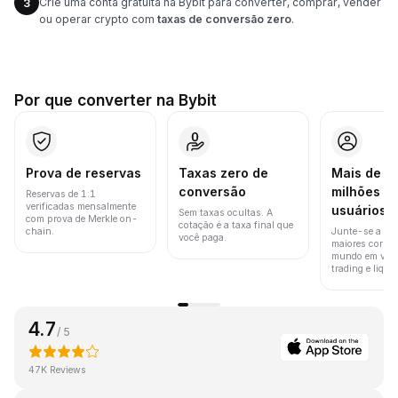
Crie uma conta gratuita na Bybit para converter, comprar, vender
3
ou operar crypto com
taxas de conversão zero
.
Por que converter na Bybit
Prova de reservas
Taxas zero de
Mais de 8
conversão
milhões d
Reservas de 1:1
verificadas mensalmente
usuários
Sem taxas ocultas. A
com prova de Merkle on-
cotação é a taxa final que
chain.
Junte-se a um
você paga.
maiores corret
mundo em vol
trading e liquid
4.7
/ 5
47K Reviews