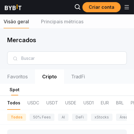
Criar conta
Visão geral
Principais métricas
Mercados
Favoritos
Cripto
TradFi
Spot
Todos
USDC
USDT
USDE
USD1
EUR
BRL
P
Todos
50% Fees
AI
DeFi
xStocks
Área da