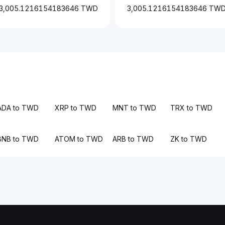
3,005.1216154183646 TWD
3,005.1216154183646 TW
ADA to TWD
XRP to TWD
MNT to TWD
TRX to TWD
BNB to TWD
ATOM to TWD
ARB to TWD
ZK to TWD