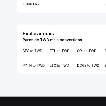
1,000 ENA
Explorar mais
Pares de TWD mais convertidos
BTC to TWD
ETH to TWD
SOL to TWD
PYTH to TWD
LTC to TWD
DOGE to TWD