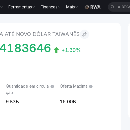
Ferramentas
Finanças
Mais
🔥
XAU
ólar taiwanês
A ATÉ NOVO DÓLAR TAIWANÊS
54183646
+1.30%
Quantidade em circula
Oferta Máxima
ção
9.83B
15.00B