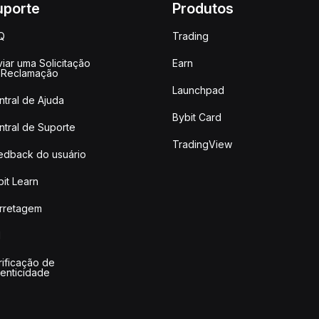
uporte
Produtos
Q
Trading
iar uma Solicitação
Earn
 Reclamação
Launchpad
ntral de Ajuda
Bybit Card
ntral de Suporte
TradingView
edback do usuário
it Learn
rretagem
I
rificação de
tenticidade