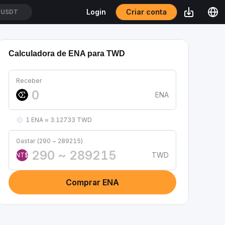
Criar conta
Login
T/USDT
Calculadora de ENA para TWD
Receber
ENA
1 ENA ≈ 3.12733 TWD
Gastar (290 ~ 289215)
TWD
NT$
Comprar ENA