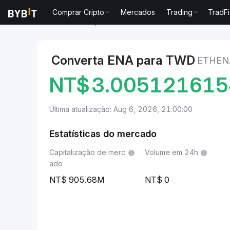
Comprar Cripto
Mercados
Trading
TradFi
Mercados
Preço de Ethena ENA
Ethena to Novo d
Converta ENA para TWD
ETHEN
NT$
3.00512161
Última atualização: Aug 6, 2026, 21:00:00
Estatísticas do mercado
Capitalização de merc
Volume em 24h
ado
905.68M
0