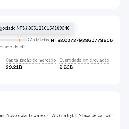
negociado NT$3.0051216154183646
24h Máximo
NT$
3.0273793860778606
ercado de eth
Capitalização de mercado
Quantidade em circulação
29.21B
9.83B
em Novo dólar taiwanês (TWD) na Bybit. A taxa de câmbio