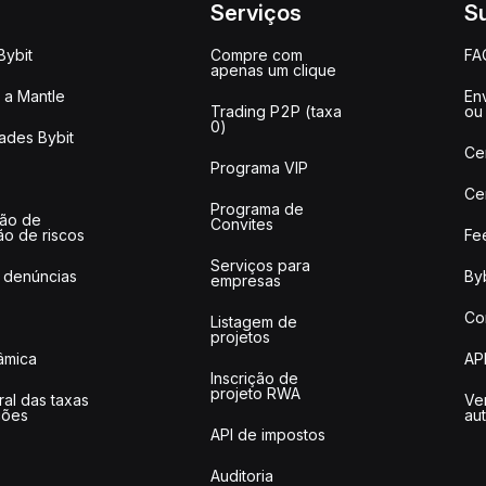
Serviços
S
Bybit
Compre com
FA
apenas um clique
a Mantle
Env
Trading P2P (taxa
ou
0)
ades Bybit
Ce
Programa VIP
Ce
Programa de
ção de
Convites
ão de riscos
Fe
Serviços para
 denúncias
Byb
empresas
Co
Listagem de
projetos
lâmica
AP
Inscrição de
projeto RWA
ral das taxas
Ve
ções
au
API de impostos
Auditoria