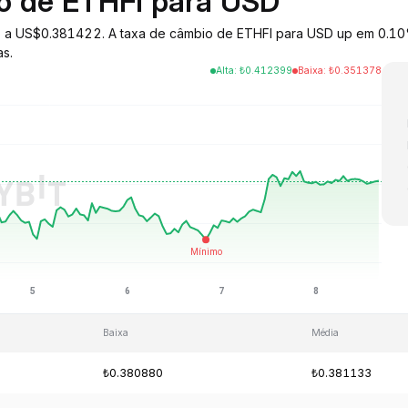
io de ETHFI para USD
iado a US$0.381422. A taxa de câmbio de ETHFI para USD up em 0.1
as.
Alta
:
₺
0.412399
Baixa
:
₺
0.351378
Baixa
Média
₺0.380880
₺0.381133