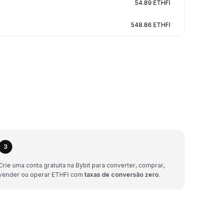
54.89 ETHFI
548.86 ETHFI
3
Crie uma conta gratuita na Bybit para converter, comprar,
vender ou operar ETHFI com
taxas de conversão zero
.