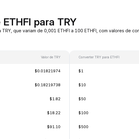
e ETHFI para TRY
a TRY, que variam de 0,001 ETHFI a 100 ETHFI, com valores de c
Valor de TRY
Converter TRY para ETHFI
$0.01821974
$1
$0.18219738
$10
$1.82
$50
$18.22
$100
$91.10
$500