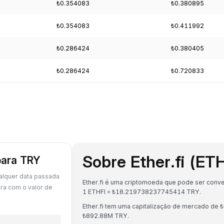
₺0.354083
₺0.380895
₺0.354083
₺0.411992
₺0.286424
₺0.380405
₺0.286424
₺0.720833
Sobre Ether.fi (ET
para TRY
ualquer data passada
Ether.fi é uma criptomoeda que pode ser convert
ra com o valor de
1 ETHFI = ₺18.219738237745414 TRY.
Ether.fi tem uma capitalização de mercado de
₺892.88M TRY.