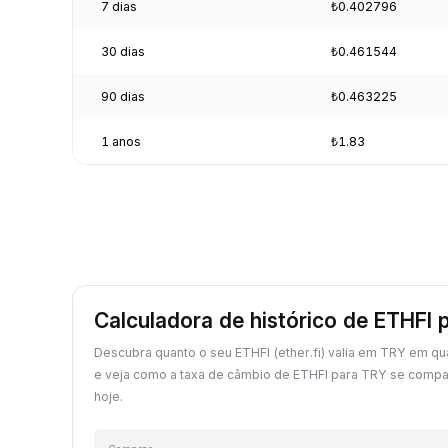
7 dias
₺0.402796
30 dias
₺0.461544
90 dias
₺0.463225
1 anos
₺1.83
Calculadora de histórico de ETHFI 
Descubra quanto o seu ETHFI (ether.fi) valia em TRY em q
e veja como a taxa de câmbio de ETHFI para TRY se compa
hoje.