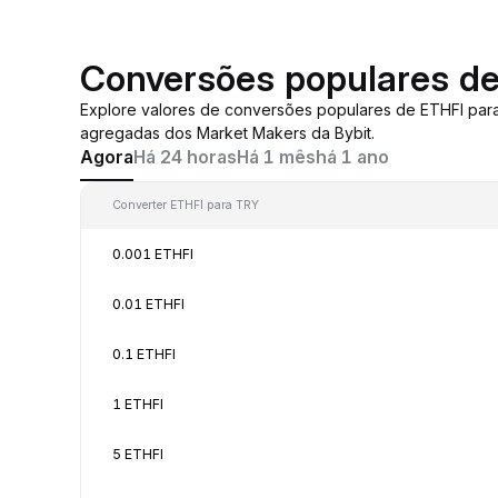
Conversões populares d
Explore valores de conversões populares de ETHFI par
agregadas dos Market Makers da Bybit.
Agora
Há 24 horas
Há 1 mês
há 1 ano
Converter ETHFI para TRY
0.001 ETHFI
0.01 ETHFI
0.1 ETHFI
1 ETHFI
5 ETHFI