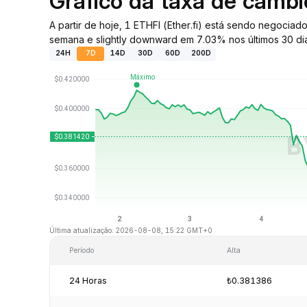
Gráfico da taxa de câmb
A partir de hoje, 1 ETHFI (Ether.fi) está sendo negoc
semana e slightly downward em 7.03% nos últimos 30 di
24H
7D
14D
30D
60D
200D
Última atualização: 2026-08-08, 15:22 GMT+0
Período
Alta
24 Horas
₺0.381386