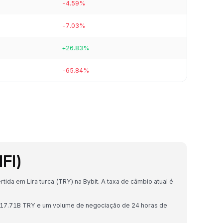
-4.59%
-7.03%
+26.83%
-65.84%
HFI)
ida em Lira turca (TRY) na Bybit. A taxa de câmbio atual é
 ₺17.71B TRY e um volume de negociação de 24 horas de