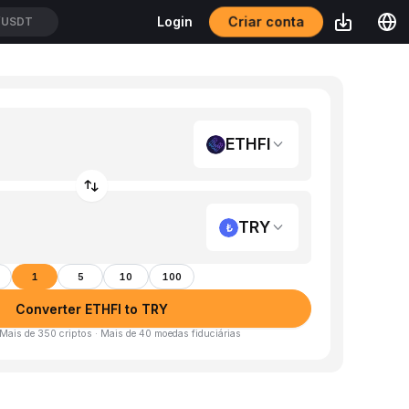
Criar conta
Login
/USDT
ETHFI
TRY
1
5
10
100
Converter ETHFI to TRY
 Mais de 350 criptos · Mais de 40 moedas fiduciárias