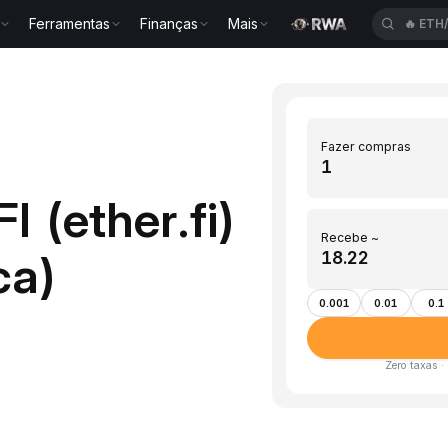
Ferramentas
Finanças
Mais
🔥
ETH
Fazer compras
 (ether.fi)
Recebe ~
ca)
0.001
0.01
0.1
Zero taxas ·