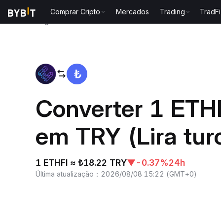
Comprar Cripto
Mercados
Trading
TradFi
Página inicial
ETHFI to TRY
Converter 1 ETHFI
em TRY (Lira tur
1 ETHFI ≈ ₺18.22 TRY
▼
-0.37%
24h
Última atualização
：
2026/08/08 15:22
(
GMT+0
)