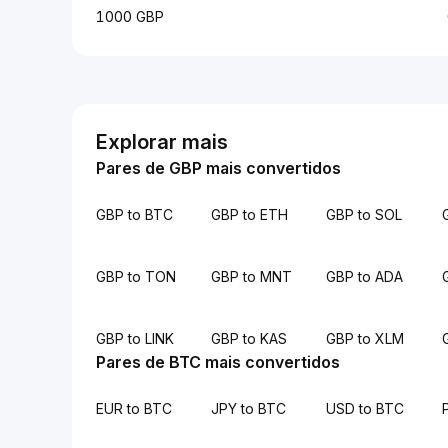
1000 GBP
Explorar mais
Pares de GBP mais convertidos
GBP to BTC
GBP to ETH
GBP to SOL
GBP to TON
GBP to MNT
GBP to ADA
GBP to LINK
GBP to KAS
GBP to XLM
Pares de BTC mais convertidos
EUR to BTC
JPY to BTC
USD to BTC