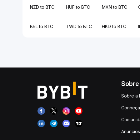
NZD to BTC
HUF to BTC
MXN to BTC
BRL to BTC
TWD to BTC
HKD to BTC
Sobre
Sobre a 
Conheça 
Comunid
Anúncios