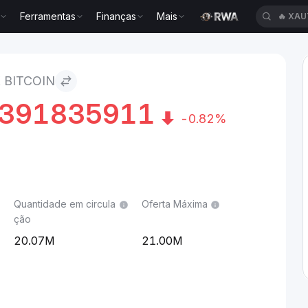
Ferramentas
Finanças
Mais
🔥
XAU
 BITCOIN
4391835911
-0.82%
Quantidade em circula
Oferta Máxima
ção
20.07M
21.00M