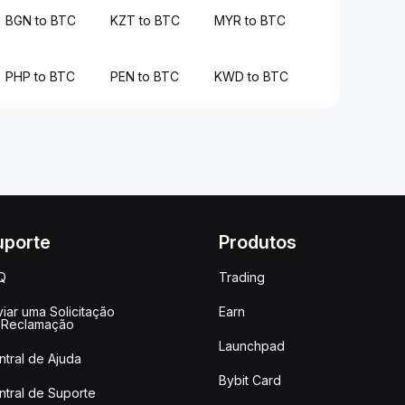
BGN to BTC
KZT to BTC
MYR to BTC
PHP to BTC
PEN to BTC
KWD to BTC
uporte
Produtos
Q
Trading
iar uma Solicitação
Earn
 Reclamação
Launchpad
ntral de Ajuda
Bybit Card
ntral de Suporte