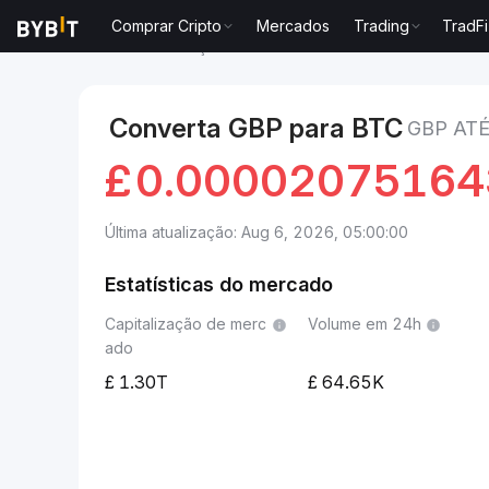
Comprar Cripto
Mercados
Trading
TradFi
Mercados
Preço de Bitcoin BTC
GBP to Bitcoin
Converta GBP para BTC
GBP ATÉ
£
0.0000207516
Última atualização: Aug 6, 2026, 05:00:00
Estatísticas do mercado
Capitalização de merc
Volume em 24h
ado
1.30T
64.65K