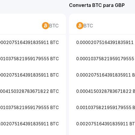
Converta BTC para GBP
BTC
BTC
0002075164391835911 BTC
0.00002075164391835911
0010375821959179555 BTC
0.00010375821959179555
0002075164391835911 BTC
0.0002075164391835911 
0004150328783671822 BTC
0.0004150328783671822 
0010375821959179555 BTC
0.0010375821959179555 
.002075164391835911 BTC
0.002075164391835911 B