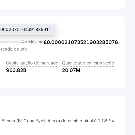
0.00002075164391835911
24h Máximo
£
0.000021073521903285078
ercado de eth
Capitalização de mercado
Quantidade em circulação
963.82B
20.07M
itcoin (BTC) na Bybit. A taxa de câmbio atual é 1 GBP =