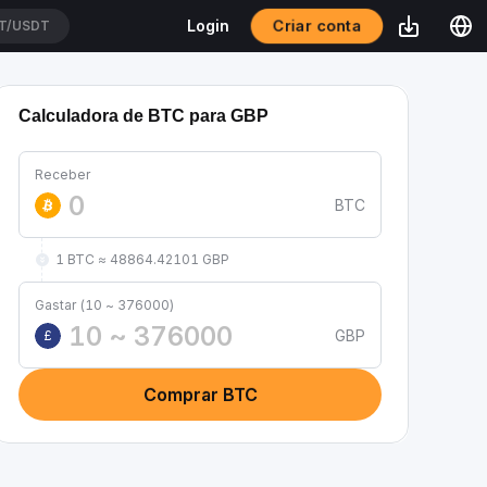
Criar conta
Login
T/USDT
Calculadora de BTC para GBP
Receber
BTC
1 BTC ≈ 48864.42101 GBP
Gastar (10 ~ 376000)
GBP
£
Comprar BTC