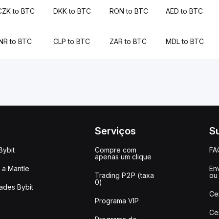
CZK to BTC
DKK to BTC
RON to BTC
AED to BTC
INR to BTC
CLP to BTC
ZAR to BTC
MDL to BTC
Serviços
S
Bybit
Compre com
FA
apenas um clique
a Mantle
Env
Trading P2P (taxa
ou
0)
ades Bybit
Ce
Programa VIP
Ce