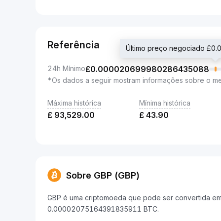
Referência
Último preço negociado £
24h Mínimo
£
0.000020699980286435088
*Os dados a seguir mostram informações sobre o m
Máxima histórica
Mínima histórica
£
93,529.00
£
43.90
Sobre GBP (GBP)
GBP é uma criptomoeda que pode ser convertida em B
0.00002075164391835911 BTC.