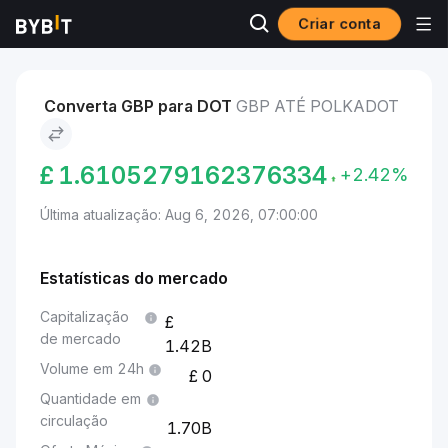
Criar conta
Mercados
Preço de Polkadot DOT
GBP to Polkadot
Converta GBP para DOT
GBP ATÉ POLKADOT
£
1.6105279162376334
+2.42%
Última atualização: Aug 6, 2026, 07:00:00
Estatísticas do mercado
Capitalização
de mercado
1.42B
Volume em 24h
0
Quantidade em
circulação
1.70B