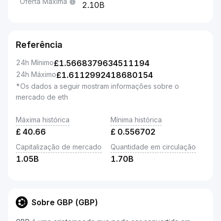
Oferta Máxima
2.10B
Referência
24h Mínimo
£
1.5668379634511194
24h Máximo
£
1.6112992418680154
*Os dados a seguir mostram informações sobre o
mercado de eth
Máxima histórica
Mínima histórica
£
40.66
£
0.556702
Capitalização de mercado
Quantidade em circulação
1.05B
1.70B
Sobre GBP (GBP)