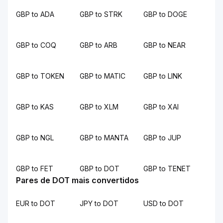
GBP to ADA
GBP to STRK
GBP to DOGE
GBP to COQ
GBP to ARB
GBP to NEAR
GBP to TOKEN
GBP to MATIC
GBP to LINK
GBP to KAS
GBP to XLM
GBP to XAI
GBP to NGL
GBP to MANTA
GBP to JUP
GBP to FET
GBP to DOT
GBP to TENET
Pares de DOT mais convertidos
EUR to DOT
JPY to DOT
USD to DOT