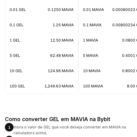
0.01 GEL
0.1250 MAVIA
0.01 MAVIA
0.00080023 
0.1 GEL
1.25 MAVIA
0.1 MAVIA
0.00800234 
1 GEL
12.50 MAVIA
1 MAVIA
0.0800 
5 GEL
62.48 MAVIA
5 MAVIA
0.4001 
10 GEL
124.96 MAVIA
10 MAVIA
0.8002 
100 GEL
1,249.63 MAVIA
100 MAVIA
8.00
Como converter GEL em MAVIA na Bybit
Insira o valor de GEL que você deseja converter em MAVIA na
1
calculadora acima.