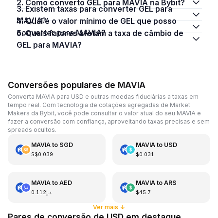
2. Como converto GEL para MAVIA na Bybit?
3. Existem taxas para converter GEL para
MAVIA?
4. Qual é o valor mínimo de GEL que posso
converter para MAVIA?
5. Quais fatores afetam a taxa de câmbio de
GEL para MAVIA?
Conversões populares de MAVIA
Converta MAVIA para USD e outras moedas fiduciárias a taxas em
tempo real. Com tecnologia de cotações agregadas de Market
Makers da Bybit, você pode consultar o valor atual do seu MAVIA e
fazer a conversão com confiança, aproveitando taxas precisas e sem
spreads ocultos.
MAVIA
to
SGD
MAVIA
to
USD
S$0.039
$0.031
MAVIA
to
AED
MAVIA
to
ARS
د.إ0.112
$45.7
Ver mais
↓
Pares de conversão de USD em destaque