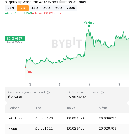
slightly upward em 4.07% nos últimos 30 dias.
24H
7D
14D
30D
60D
200D
Alta
:
₾
0.032243
Baixa
:
₾
0.025562
Última atualização: 2026-08-09, 15:04 GMT+0
Máxima histórica
Mínima histórica
₾10.59
₾0.023019
Capitalização de mercado
Oferta em circulação
₾7.54M
246.97 M
Período
Alta
Baixa
Média
Va
24 Horas
₾0.030679
₾0.030574
₾0.030627
+
7 dias
₾0.031011
₾0.026403
₾0.028706
+