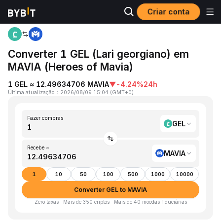
Criar conta
Página inicial
GEL to MAVIA
Converter 1 GEL (Lari georgiano) em
MAVIA (Heroes of Mavia)
1 GEL ≈ 12.49634706 MAVIA
▼
-4.24%
24h
Última atualização
：
2026/08/09 15:04
(
GMT+0
)
Fazer compras
GEL
Recebe ~
MAVIA
1
10
50
100
500
1000
10000
Converter GEL to MAVIA
Zero taxas · Mais de 350 criptos · Mais de 40 moedas fiduciárias