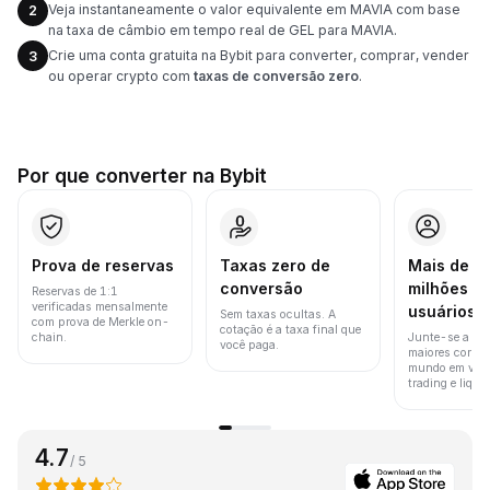
Veja instantaneamente o valor equivalente em MAVIA com base
2
na taxa de câmbio em tempo real de GEL para MAVIA.
Crie uma conta gratuita na Bybit para converter, comprar, vender
3
ou operar crypto com
taxas de conversão zero
.
Por que converter na Bybit
Prova de reservas
Taxas zero de
Mais de 8
conversão
milhões d
Reservas de 1:1
verificadas mensalmente
usuários
Sem taxas ocultas. A
com prova de Merkle on-
cotação é a taxa final que
chain.
Junte-se a um
você paga.
maiores corret
mundo em vol
trading e liquid
4.7
/ 5