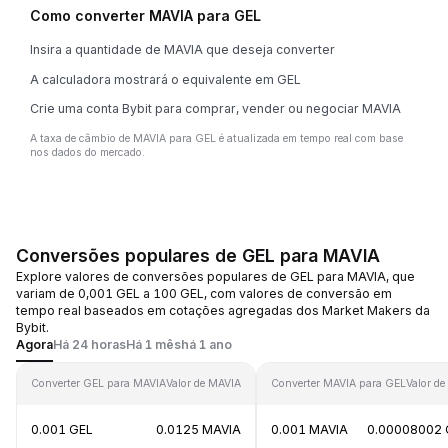
Como converter MAVIA para GEL
Insira a quantidade de MAVIA que deseja converter
A calculadora mostrará o equivalente em GEL
Crie uma conta Bybit para comprar, vender ou negociar MAVIA
A taxa de câmbio de MAVIA para GEL é atualizada em tempo real com base
nos dados do mercado.
Conversões populares de GEL para MAVIA
Explore valores de conversões populares de GEL para MAVIA, que
variam de 0,001 GEL a 100 GEL, com valores de conversão em
tempo real baseados em cotações agregadas dos Market Makers da
Bybit.
Agora
Há 24 horas
Há 1 mês
há 1 ano
Converter GEL para MAVIA
Valor de MAVIA
Converter MAVIA para GEL
Valor de
0.001 GEL
0.0125 MAVIA
0.001 MAVIA
0.00008002 