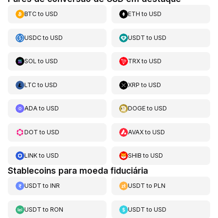
BTC
to
USD
ETH
to
USD
USDC
to
USD
USDT
to
USD
SOL
to
USD
TRX
to
USD
LTC
to
USD
XRP
to
USD
ADA
to
USD
DOGE
to
USD
DOT
to
USD
AVAX
to
USD
LINK
to
USD
SHIB
to
USD
Stablecoins para moeda fiduciária
USDT
to
INR
USDT
to
PLN
USDT
to
RON
USDT
to
USD