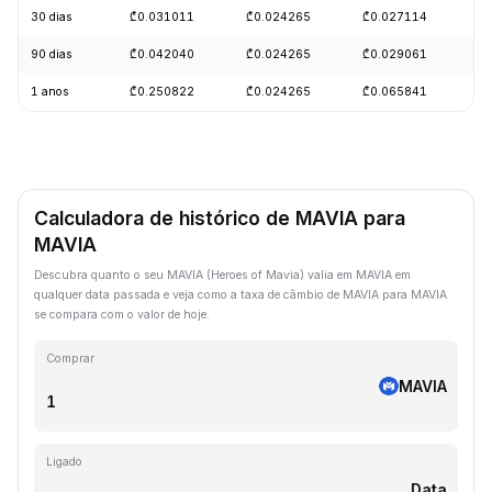
30 dias
₾0.031011
₾0.024265
₾0.027114
+
90 dias
₾0.042040
₾0.024265
₾0.029061
+
1 anos
₾0.250822
₾0.024265
₾0.065841
-
Calculadora de histórico de MAVIA para
MAVIA
Descubra quanto o seu MAVIA (Heroes of Mavia) valia em MAVIA em
qualquer data passada e veja como a taxa de câmbio de MAVIA para MAVIA
se compara com o valor de hoje.
Comprar
MAVIA
Ligado
Data