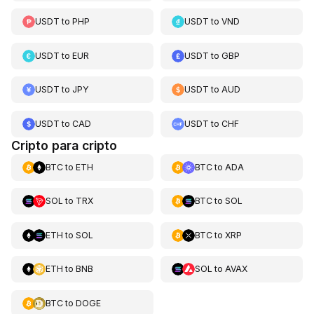
USDT
to
PHP
USDT
to
VND
USDT
to
EUR
USDT
to
GBP
USDT
to
JPY
USDT
to
AUD
USDT
to
CAD
USDT
to
CHF
Cripto para cripto
BTC
to
ETH
BTC
to
ADA
SOL
to
TRX
BTC
to
SOL
ETH
to
SOL
BTC
to
XRP
ETH
to
BNB
SOL
to
AVAX
BTC
to
DOGE